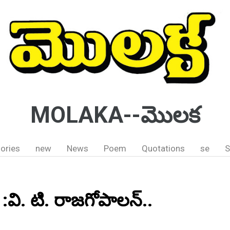
MOLAKA--మొలక
ories
new
News
Poem
Quotations
se
S
 :వి. టి. రాజగోపాలన్..