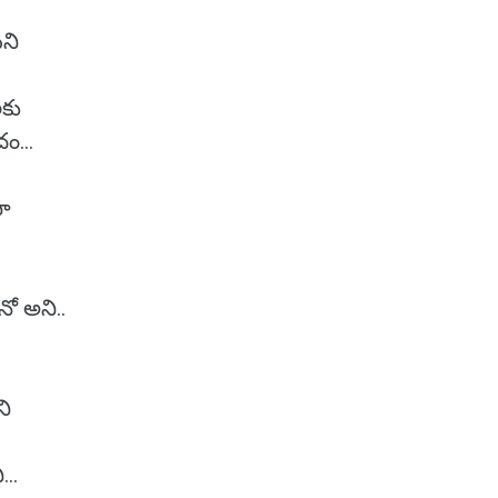
యని
కు
ం...
సా
ో అని..
ని
..