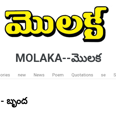
MOLAKA--మొలక
ories
new
News
Poem
Quotations
se
S
 - బృంద