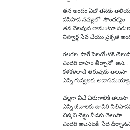
తన అందం ఏదో తనకు తెలి
పసిపాప నవ్వులో సౌందర్యం
తన నెలవున తానుంటూ పరుల
నిస్వార్థ సేవ చేయు ప్రకృతి అంద
గలగల సాగే సెలయేటికి తెలు
ఎందరి దాహం తీర్చానో అని...
కళకళలాడే తరువుకు తెలుసా
ఎన్ని గువ్వలకు అవాసమయ్యాన
చల్లగా వీచే చిరుగాలికి తెలుసా
ఎన్ని జీవాలకు ఊపిరి నిలిపాన
చిక్కని చెట్టు నీడకు తెలుసా
ఎందరి అలసటకి సేద దీర్చానని.