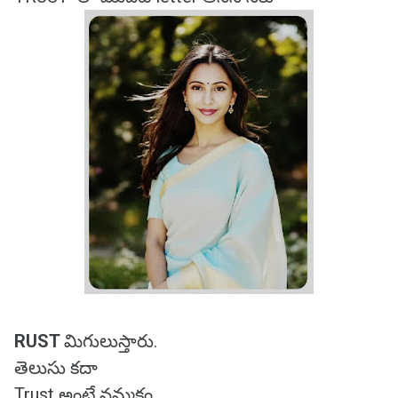
RUST
మిగులుస్తారు.
తెలుసు కదా
Trust అంటే నమ్మకం