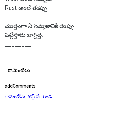
Rust అంటే తుప్పు.
మొత్తంగా నీ నమ్మకానికి తుప్పు
పట్టిస్తారు జాగ్రత్త.
________
కామెంట్‌లు
addComments
కామెంట్‌ను పోస్ట్ చేయండి