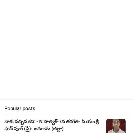
Popular posts
నాకు నచ్చిన కవి: - N.సాత్విక్-7వ తరగతి- పి.యం.శ్రీ
ఘన్ పూర్ (స్టే)- జనగామ (జిల్లా)