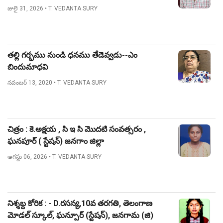
జులై 31, 2026
• T. VEDANTA SURY
తల్లి గర్భము నుండి ధనము తేడెవ్వడు--ఎం
బిందుమాధవి
నవంబర్ 13, 2020
• T. VEDANTA SURY
చిత్రం : కె.అక్షయ , సి ఇ సి మొదటి సంవత్సరం ,
ఘనపూర్ ( స్టేషన్) జనగాం జిల్లా
ఆగస్టు 06, 2026
• T. VEDANTA SURY
నిశ్శబ్ద కోరిక : - D.రసన్య,10వ తరగతి, తెలంగాణ
మోడల్ స్కూల్, ఘన్పూర్ (స్టేషన్), జనగామ (జి)