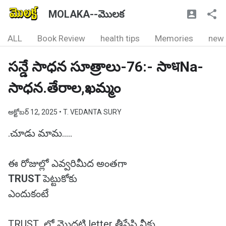
MOLAKA--మొలక
ALL
Book Review
health tips
Memories
new
సన్డే సాధన సూత్రాలు-76:- సాधNa-
సాధన.తేరాల,ఖమ్మం
అక్టోబర్ 12, 2025
• T. VEDANTA SURY
.చూడు మామ.....
ఈ రోజుల్లో ఎవ్వరిమీద అంతగా
TRUST
పెట్టుకోకు
ఎందుకంటే
TRUST లో మొదటి letter తీసేసి నీకు