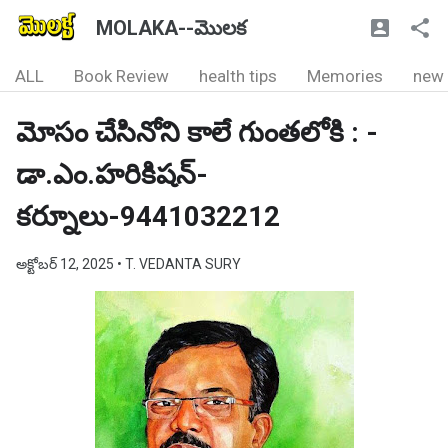
MOLAKA--మొలక
ALL
Book Review
health tips
Memories
new
మోసం చేసినోని కాలే గుంతలోకి : -
డా.ఎం.హరికిషన్-
కర్నూలు-9441032212
అక్టోబర్ 12, 2025
• T. VEDANTA SURY