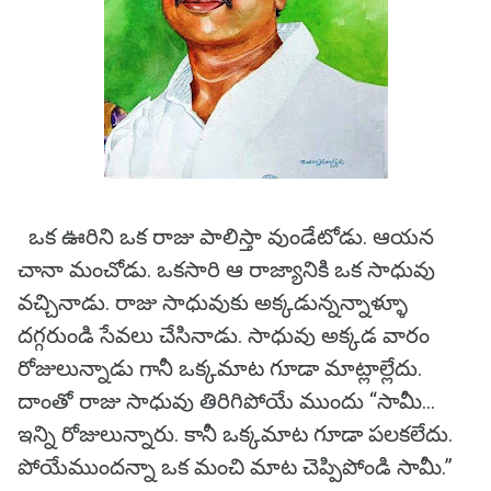
ఒక ఊరిని ఒక రాజు పాలిస్తా వుండేటోడు. ఆయన
చానా మంచోడు. ఒకసారి ఆ రాజ్యానికి ఒక సాధువు
వచ్చినాడు. రాజు సాధువుకు అక్కడున్నన్నాళ్ళూ
దగ్గరుండి సేవలు చేసినాడు. సాధువు అక్కడ వారం
రోజులున్నాడు గానీ ఒక్కమాట గూడా మాట్లాల్లేదు.
దాంతో రాజు సాధువు తిరిగిపోయే ముందు “సామీ...
ఇన్ని రోజులున్నారు. కానీ ఒక్కమాట గూడా పలకలేదు.
పోయేముందన్నా ఒక మంచి మాట చెప్పిపోండి సామీ.”