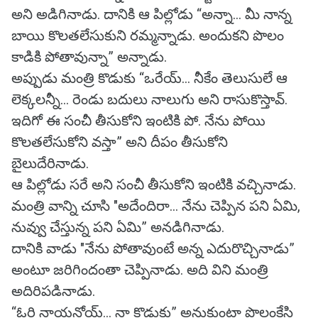
అని అడిగినాడు. దానికి ఆ పిల్లోడు “అన్నా... మీ నాన్న
బాయి కొలతలేసుకుని రమ్మన్నాడు. అందుకని పొలం
కాడికి పోతావున్నా” అన్నాడు.
అప్పుడు మంత్రి కొడుకు “ఒరేయ్... నీకేం తెలుసులే ఆ
లెక్కలన్నీ... రెండు బదులు నాలుగు అని రాసుకొస్తావ్.
ఇదిగో ఈ సంచీ తీసుకోని ఇంటికి పో. నేను పోయి
కొలతలేసుకోని వస్తా” అని దీపం తీసుకోని
బైలుదేరినాడు.
ఆ పిల్లోడు సరే అని సంచీ తీసుకోని ఇంటికి వచ్చినాడు.
మంత్రి వాన్ని చూసి "అదేందిరా... నేను చెప్పిన పని ఏమి,
నువ్వు చేస్తున్న పని ఏమి” అనడిగినాడు.
దానికి వాడు "నేను పోతావుంటే అన్న ఎదురొచ్చినాడు”
అంటూ జరిగిందంతా చెప్పినాడు. అది విని మంత్రి
అదిరిపడినాడు.
“ఓరి నాయనోయ్... నా కొడుకు” అనుకుంటా పొలంకేసి