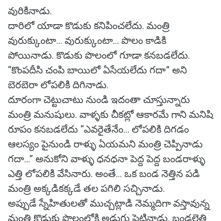
వురికినాడు.
దారిలో యాడా కొడుకు కనిపించలేదు. మంత్రి
వురుక్కుంటా... వురుక్కుంటా... పొలం కాడికి
పోయినాడు. కొడుకు పొలంలో గూడా కనబడలేదు.
“కొంపదీసి చంపి బాయిలో ఏసేయలేదు గదా” అని
బెరబెరా లోపలికి దిగినాడు.
దూరంగా చెట్టుచాటు నుండి ఇదంతా చూస్తున్నారు
మంత్రి మనుషులు. వాళ్ళకు చీకట్లో ఆకారమే గాని మనిషి
రూపం కనబడలేదు “ఎవరైతేనేం... లోపలికి దిగడం
ఆలస్యం పైనుండి రాళ్ళు ఏయమని మంత్రి చెప్పినాడు
గదా...” అనుకోని వాళ్ళు ధనధనా పెద్ద పెద్ద బండరాళ్ళు
ఎత్తి లోపలికి వేసినారు. అంతే... ఒక బండ నెత్తిన పడి
మంత్రి అక్కడికక్కడే తల పగిలి సచ్చినాడు.
అప్పుడే స్నేహితులతో ముచ్చట్లాడి నెమ్మదిగా వస్తావున్న
మంత్రి కొడుకు పొలంలోకి అడుగు పెట్టినాడు. బండలెత్తి