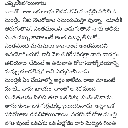
చెప్పలేకపోయినారు.
దాంతో రాజు ఇక లాభం లేదనుకోని మంత్రిని పిలిచి 'ఓ
మంత్రీ... నీకు నెలరోజుల సమయమిస్తా వున్నా... యాడికి
తిరుగుతావో, ఎంతమందిని అడుగుతావో నాకు తెలీదు.
ఎంత డబ్బు కావాలంటే అంత డబ్బు తీసుకో...
ఎంతమంది మనుషులు కావాలంటే అంతమందిని
ఉపయోగించుకో. కానీ నెల తిరిగేసరికల్లా నాకు దానర్థం
తెలియాల. లేదంటే ఆ తరువాత రోజు సూర్యోదయాన్ని
నువ్వు చూడలేవు” అని ఎచ్చరించినాడు.
మంత్రికి ఏం చేయాల్నో అర్థం కాలేదు. రాజు మాటంటే
మాటే... చావు ఖాయం. దాంతో అనేక మంది
పండితులను పిలిచి తలా ఒక దిక్కు పంపించినాడు.
తాను కూడా ఒక గుర్రమెక్కి బైలుదేరినాడు. అట్లా ఒక
పదిరోజులు గడిచిపోయినాయి. పదకొండో రోజు మంత్రి
పోతావుంటే ఒకచోట ఒక పిల్లోడు దారి మధ్యన గుంత