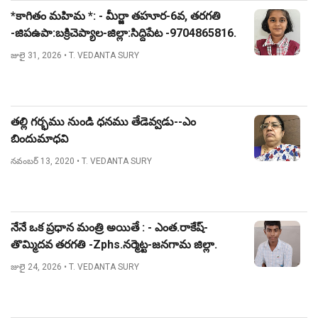
*కాగితం మహిమ *: - మీర్జా తహూర-6వ, తరగతి
-జిపఉపా:బక్రిచెప్యాల-జిల్లా:సిద్దిపేట -9704865816.
జులై 31, 2026
• T. VEDANTA SURY
తల్లి గర్భము నుండి ధనము తేడెవ్వడు--ఎం
బిందుమాధవి
నవంబర్ 13, 2020
• T. VEDANTA SURY
నేనే ఒక ప్రధాన మంత్రి అయితే : - ఎంత.రాకేష్-
తొమ్మిదవ తరగతి -Zphs.నర్మెట్ట-జనగామ జిల్లా.
జులై 24, 2026
• T. VEDANTA SURY