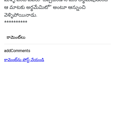
ఆ మాటకు అర్థమేమిటో” అంటూ ఆన్నుంచి
వెళ్ళిపోయినాడు.
**********
కామెంట్‌లు
addComments
కామెంట్‌ను పోస్ట్ చేయండి