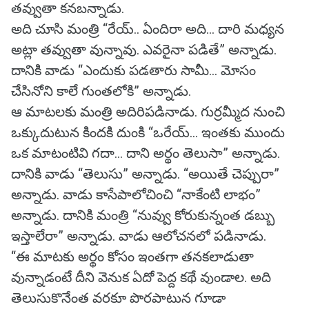
తవ్వుతా కనబన్నాడు.
అది చూసి మంత్రి “రేయ్.. ఏందిరా అది... దారి మధ్యన
అట్లా తవ్వుతా వున్నావు. ఎవరైనా పడితే” అన్నాడు.
దానికి వాడు “ఎందుకు పడతారు సామీ... మోసం
చేసినోని కాలే గుంతలోకి” అన్నాడు.
ఆ మాటలకు మంత్రి అదిరిపడినాడు. గుర్రమ్మీద నుంచి
ఒక్కుదుటున కిందకి దుంకి “ఒరేయ్... ఇంతకు ముందు
ఒక మాటంటివి గదా... దాని అర్థం తెలుసా” అన్నాడు.
దానికి వాడు “తెలుసు” అన్నాడు. “అయితే చెప్పురా”
అన్నాడు. వాడు కాసేపాలోచించి “నాకేంటి లాభం”
అన్నాడు. దానికి మంత్రి “నువ్వు కోరుకున్నంత డబ్బు
ఇస్తాలేరా” అన్నాడు. వాడు ఆలోచనలో పడినాడు.
“ఈ మాటకు అర్థం కోసం ఇంతగా తనకలాడుతా
వున్నాడంటే దీని వెనుక ఏదో పెద్ద కథే వుండాల. అది
తెలుసుకొనేంత వరకూ పొరపాటున గూడా