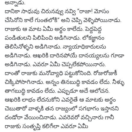
అన్నాడు.
దానికా సాధువు చిరునవ్వు నవ్వి “రాజా! మోసం
చేసినోని కాలే గుంతలోకి” అని చెప్పి వెళ్ళిపోయినాడు.
రాజుకు ఆ మాట ఏమీ అర్థం కాలేదు. పెద్దపెద్ద
పండితులని పిలిపించి అడిగినాడు. లోకజ్ఞానం
తెలిసినోళ్ళని అడిగినాడు. న్యాయాధికారులను
అడిగినాడు. ఆఖరికి దారినపోయే దానయ్యలను గూడా
అడిగినాడు. ఎవరూ ఏమీ చెప్పలేకపోయినారు.
దాంతో రాజుకు మనోవ్యాధి పట్టుకోనింది. రోజురోజుకీ
చిక్కిపోసాగినాడు. అన్నం తినబుద్ధి కావడం లేదు. నీళ్ళు
తాగబుద్ధి కావడం లేదు. ఎప్పుడూ అదే ఆలోచన.
ఆఖరికి లాభం లేదనుకోని ఎవరైతే ఆ మాటకు అర్థం
చెబుతారో వాళ్ళకి తన రాజ్యంలో సగభాగం ఇస్తానని
దండోరా వేయించినాడు. ఎవరెవరో వచ్చినారు గానీ
రాజుకు సంతృప్తి కలిగేలా ఎవరూ ఏమీ