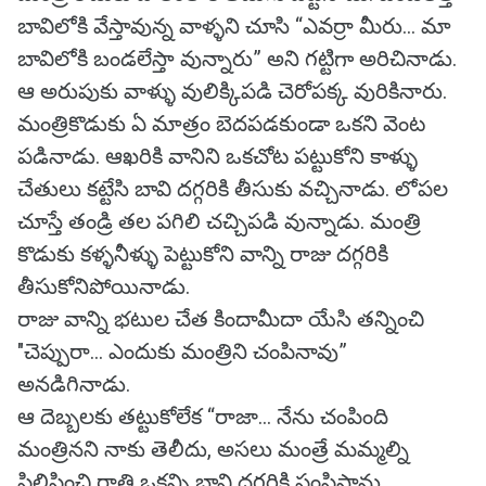
బావిలోకి వేస్తావున్న వాళ్ళని చూసి “ఎవర్రా మీరు... మా
బావిలోకి బండలేస్తా వున్నారు” అని గట్టిగా అరిచినాడు.
ఆ అరుపుకు వాళ్ళు వులిక్కిపడి చెరోపక్క వురికినారు.
మంత్రికొడుకు ఏ మాత్రం బెదపడకుండా ఒకని వెంట
పడినాడు. ఆఖరికి వానిని ఒకచోట పట్టుకోని కాళ్ళు
చేతులు కట్టేసి బావి దగ్గరికి తీసుకు వచ్చినాడు. లోపల
చూస్తే తండ్రి తల పగిలి చచ్చిపడి వున్నాడు. మంత్రి
కొడుకు కళ్ళనీళ్ళు పెట్టుకోని వాన్ని రాజు దగ్గరికి
తీసుకోనిపోయినాడు.
రాజు వాన్ని భటుల చేత కిందామీదా యేసి తన్నించి
"చెప్పురా... ఎందుకు మంత్రిని చంపినావు”
అనడిగినాడు.
ఆ దెబ్బలకు తట్టుకోలేక “రాజా... నేను చంపింది
మంత్రినని నాకు తెలీదు, అసలు మంత్రే మమ్మల్ని
పిలిపించి రాత్రి ఒకన్ని బావి దగ్గరికి పంపిస్తాను.