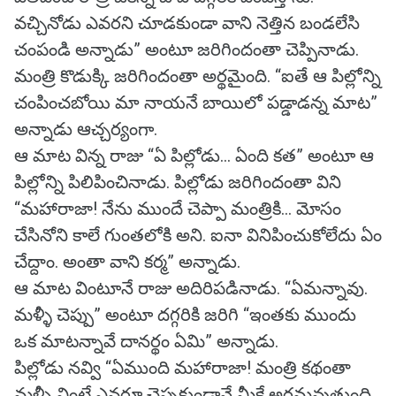
వచ్చినోడు ఎవరని చూడకుండా వాని నెత్తిన బండలేసి
చంపండి అన్నాడు” అంటూ జరిగిందంతా చెప్పినాడు.
మంత్రి కొడుక్కి జరిగిందంతా అర్థమైంది. “ఐతే ఆ పిల్లోన్ని
చంపించబోయి మా నాయనే బాయిలో పడ్డాడన్న మాట”
అన్నాడు ఆచ్చర్యంగా.
ఆ మాట విన్న రాజు “ఏ పిల్లోడు... ఏంది కత” అంటూ ఆ
పిల్లోన్ని పిలిపించినాడు. పిల్లోడు జరిగిందంతా విని
“మహారాజా! నేను ముందే చెప్పా మంత్రికి... మోసం
చేసినోని కాలే గుంతలోకి అని. ఐనా వినిపించుకోలేదు ఏం
చేద్దాం. అంతా వాని కర్మ” అన్నాడు.
ఆ మాట వింటూనే రాజు అదిరిపడినాడు. “ఏమన్నావు.
మళ్ళీ చెప్పు” అంటూ దగ్గరికి జరిగి “ఇంతకు ముందు
ఒక మాటన్నావే దానర్థం ఏమి” అన్నాడు.
పిల్లోడు నవ్వి “ఏముంది మహారాజా! మంత్రి కథంతా
మళ్ళీ వింటే ఎవరూ చెప్పకుండానే మీకే అర్థమవుతుంది