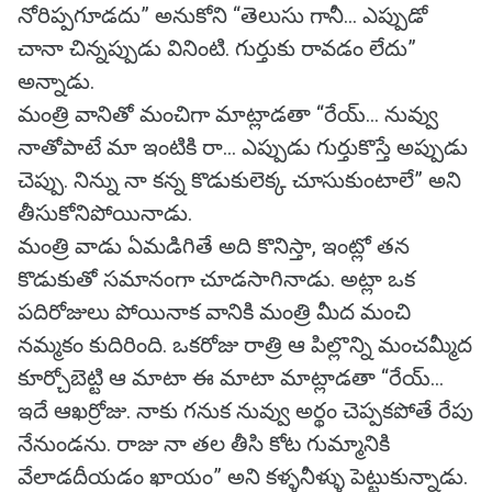
నోరిప్పగూడదు” అనుకోని “తెలుసు గానీ... ఎప్పుడో
చానా చిన్నప్పుడు వినింటి. గుర్తుకు రావడం లేదు”
అన్నాడు.
మంత్రి వానితో మంచిగా మాట్లాడతా “రేయ్... నువ్వు
నాతోపాటే మా ఇంటికి రా... ఎప్పుడు గుర్తుకొస్తే అప్పుడు
చెప్పు. నిన్ను నా కన్న కొడుకులెక్క చూసుకుంటాలే” అని
తీసుకోనిపోయినాడు.
మంత్రి వాడు ఏమడిగితే అది కొనిస్తా, ఇంట్లో తన
కొడుకుతో సమానంగా చూడసాగినాడు. అట్లా ఒక
పదిరోజులు పోయినాక వానికి మంత్రి మీద మంచి
నమ్మకం కుదిరింది. ఒకరోజు రాత్రి ఆ పిల్లొన్ని మంచమ్మీద
కూర్చోబెట్టి ఆ మాటా ఈ మాటా మాట్లాడతా “రేయ్...
ఇదే ఆఖర్రోజు. నాకు గనుక నువ్వు అర్థం చెప్పకపోతే రేపు
నేనుండను. రాజు నా తల తీసి కోట గుమ్మానికి
వేలాడదీయడం ఖాయం” అని కళ్ళనీళ్ళు పెట్టుకున్నాడు.