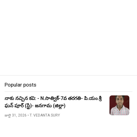
Popular posts
నాకు నచ్చిన కవి: - N.సాత్విక్-7వ తరగతి- పి.యం.శ్రీ
ఘన్ పూర్ (స్టే)- జనగామ (జిల్లా)
జులై 31, 2026
• T. VEDANTA SURY