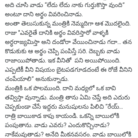
అది చూసి వాడు “లేదు లేదు నాకు గుర్తుకొస్తా వుంది”
అంటూ దాని అర్థం వివరించినాడు.
అంతా తెలుసుకున్న మంత్రికి నెమ్మదిగా ఆశ మొదలైంది.
రాజు "ఎవరైతే దానికి అర్థం వివరిస్తారో వాళ్ళకి
అర్ధరాజ్యమిస్తా అని దండోరా వేయించినాడు గదా... తన
కొడుకుకు ఆ అర్థం చెప్పి పంపిస్తే సరి. దెబ్బకు వాడు
రాజాయిపోతాడు. ఇక వీనితో పని అయిపోయింది.
ఎప్పటికీ వీని విషయం బైటపడగూడదంటే ఈ రోజే వీనిని
చంపేయాలి” అనుకున్నాడు.
మంత్రికి ఒక పొలముంది. దాని మధ్యలో ఒక బావి
తవ్విస్తా వున్నాడు. మంత్రి తాను ఏమి చెప్తే అది ఎదురు
చెప్పకుండా చేసే ఇద్దరు మనుషులను పిలిచి “రేయ్...
రాత్రి బాయికాడ కాపు కాయండి. ఒకన్ని బాయిలోకి
పంపుతాను. వాడు ఎవరు? ఎందుకొచ్చినాడు?
నాకేమవుతాడు? అనేది మీకనవసరం. వాడు బాయిలోకి