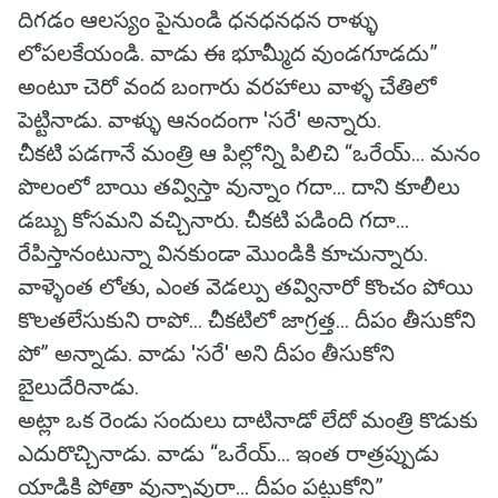
దిగడం ఆలస్యం పైనుండి ధనధనధన రాళ్ళు
లోపలకేయండి. వాడు ఈ భూమ్మీద వుండగూడదు”
అంటూ చెరో వంద బంగారు వరహాలు వాళ్ళ చేతిలో
పెట్టినాడు. వాళ్ళు ఆనందంగా 'సరే' అన్నారు.
చీకటి పడగానే మంత్రి ఆ పిల్లోన్ని పిలిచి “ఒరేయ్... మనం
పొలంలో బాయి తవ్విస్తా వున్నాం గదా... దాని కూలీలు
డబ్బు కోసమని వచ్చినారు. చీకటి పడింది గదా...
రేపిస్తానంటున్నా వినకుండా మొండికి కూచున్నారు.
వాళ్ళెంత లోతు, ఎంత వెడల్పు తవ్వినారో కొంచం పోయి
కొలతలేసుకుని రాపో... చీకటిలో జాగ్రత్త... దీపం తీసుకోని
పో” అన్నాడు. వాడు 'సరే' అని దీపం తీసుకోని
బైలుదేరినాడు.
అట్లా ఒక రెండు సందులు దాటినాడో లేదో మంత్రి కొడుకు
ఎదురొచ్చినాడు. వాడు “ఒరేయ్... ఇంత రాత్రప్పుడు
యాడికి పోతా వున్నావురా... దీపం పట్టుకోని”