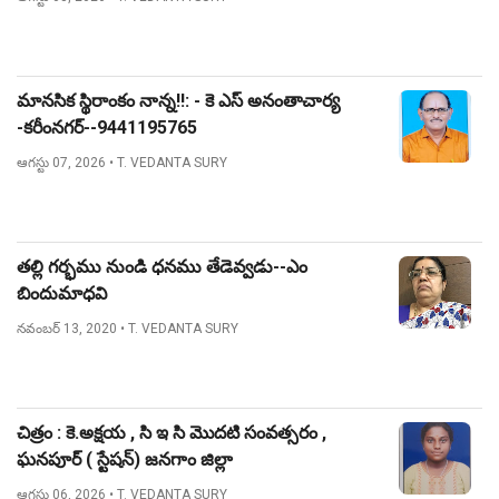
మానసిక స్థిరాంకం నాన్న!!: - కె ఎస్ అనంతాచార్య
-కరీంనగర్--9441195765
ఆగస్టు 07, 2026
• T. VEDANTA SURY
తల్లి గర్భము నుండి ధనము తేడెవ్వడు--ఎం
బిందుమాధవి
నవంబర్ 13, 2020
• T. VEDANTA SURY
చిత్రం : కె.అక్షయ , సి ఇ సి మొదటి సంవత్సరం ,
ఘనపూర్ ( స్టేషన్) జనగాం జిల్లా
ఆగస్టు 06, 2026
• T. VEDANTA SURY