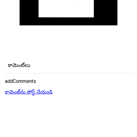
కామెంట్‌లు
addComments
కామెంట్‌ను పోస్ట్ చేయండి