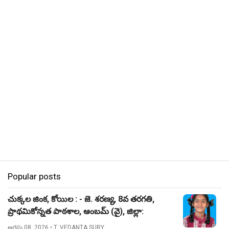
Popular posts
చుక్కల జింక, కోయిల : - జె. శరణ్య, 8వ తరగతి,
ప్రాథమికోన్నత పాఠశాల, ఆంబమ్ (వై), జిల్లా:
నిజామాబాద్.
ఆగస్టు 08, 2026
• T. VEDANTA SURY