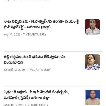
నాకు నచ్చిన కవి: - N.సాత్విక్-7వ తరగతి- పి.యం.శ్రీ
ఘన్ పూర్ (స్టే)- జనగామ (జిల్లా)
జులై 31, 2026
• T. VEDANTA SURY
తల్లి గర్భము నుండి ధనము తేడెవ్వడు--ఎం
బిందుమాధవి
నవంబర్ 13, 2020
• T. VEDANTA SURY
చిత్రం : కె.అక్షయ , సి ఇ సి మొదటి సంవత్సరం ,
ఘనపూర్ ( స్టేషన్) జనగాం జిల్లా
ఆగస్టు 06, 2026
• T. VEDANTA SURY