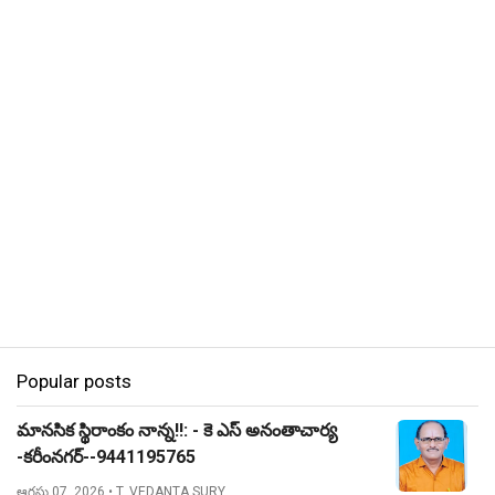
Popular posts
మానసిక స్థిరాంకం నాన్న!!: - కె ఎస్ అనంతాచార్య
-కరీంనగర్--9441195765
ఆగస్టు 07, 2026
• T. VEDANTA SURY