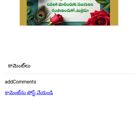
కామెంట్‌లు
addComments
కామెంట్‌ను పోస్ట్ చేయండి