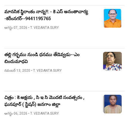
మానసిక స్థిరాంకం నాన్న!!: - కె ఎస్ అనంతాచార్య
-కరీంనగర్--9441195765
ఆగస్టు 07, 2026
• T. VEDANTA SURY
తల్లి గర్భము నుండి ధనము తేడెవ్వడు--ఎం
బిందుమాధవి
నవంబర్ 13, 2020
• T. VEDANTA SURY
చిత్రం : కె.అక్షయ , సి ఇ సి మొదటి సంవత్సరం ,
ఘనపూర్ ( స్టేషన్) జనగాం జిల్లా
ఆగస్టు 06, 2026
• T. VEDANTA SURY