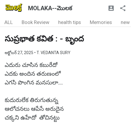
MOLAKA--మొలక
ALL
Book Review
health tips
Memories
new
సుప్రభాత కవిత : - బృంద
అక్టోబర్ 27, 2025
• T. VEDANTA SURY
ఎదురు చూసిన కబురేదో
ఎదకు అందిన తరుణంలో
ఎగసి పొంగిన మనసులా....
కుదురులేక తిరుగుతున్న
ఆలోచనలు ఆపేసే అరుదైన
చక్కని ఉహేదో తోచినట్టు