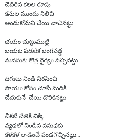
చెదిరిన కలల రూపు
కనుల ముందు నిలిచి
అందుకోమని చేయి చాచినట్టు
భయం చుట్టుముట్టి
బయట పడలేక బెంగపడ్డ
మనసుకు కొత్త ధైర్యం వచ్చినట్టు
దిగులు నిండి నీరసించి
సాయం కోసం చూసే మదికి
చేదుకునే చేయి దొరికినట్టు
చీకటి చేతికి చిక్కి
వ్యధలో నిండిన వసుధకు
కళకళ లాడించే పండగొచ్చినట్టు...