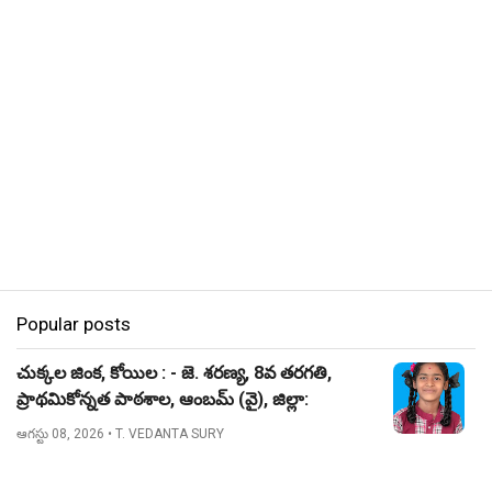
Popular posts
చుక్కల జింక, కోయిల : - జె. శరణ్య, 8వ తరగతి,
ప్రాథమికోన్నత పాఠశాల, ఆంబమ్ (వై), జిల్లా:
నిజామాబాద్.
ఆగస్టు 08, 2026
• T. VEDANTA SURY