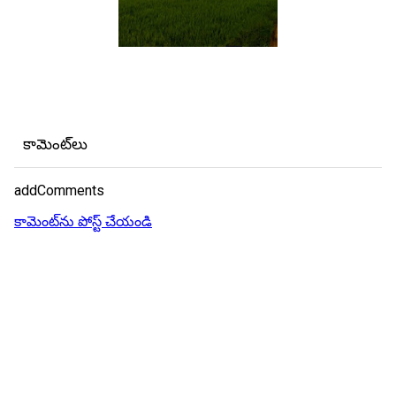
కామెంట్‌లు
addComments
కామెంట్‌ను పోస్ట్ చేయండి