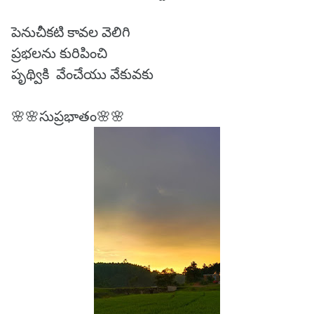
పెనుచీకటి కావల వెలిగి
ప్రభలను కురిపించి
పృథ్వికి వేంచేయు వేకువకు
🌸🌸సుప్రభాతం🌸🌸