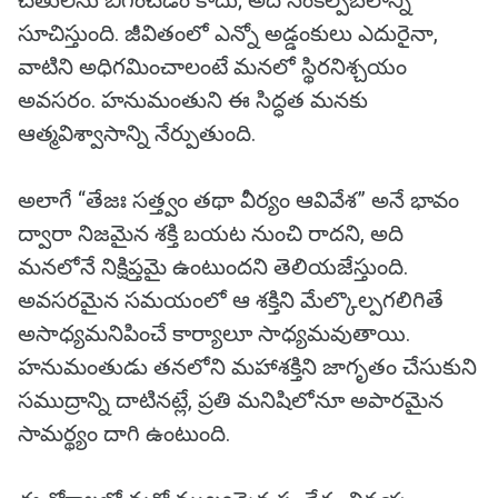
చేతులను బిగించడం కాదు; అది సంకల్పబలాన్ని
సూచిస్తుంది. జీవితంలో ఎన్నో అడ్డంకులు ఎదురైనా,
వాటిని అధిగమించాలంటే మనలో స్థిరనిశ్చయం
అవసరం. హనుమంతుని ఈ సిద్ధత మనకు
ఆత్మవిశ్వాసాన్ని నేర్పుతుంది.
అలాగే “తేజః సత్త్వం తథా వీర్యం ఆవివేశ” అనే భావం
ద్వారా నిజమైన శక్తి బయట నుంచి రాదని, అది
మనలోనే నిక్షిప్తమై ఉంటుందని తెలియజేస్తుంది.
అవసరమైన సమయంలో ఆ శక్తిని మేల్కొల్పగలిగితే
అసాధ్యమనిపించే కార్యాలూ సాధ్యమవుతాయి.
హనుమంతుడు తనలోని మహాశక్తిని జాగృతం చేసుకుని
సముద్రాన్ని దాటినట్లే, ప్రతి మనిషిలోనూ అపారమైన
సామర్థ్యం దాగి ఉంటుంది.