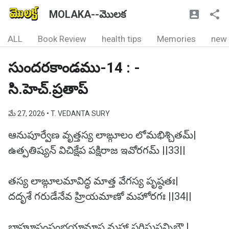
MOLAKA--మొలక
ALL
Book Review
health tips
Memories
new
సుందరకాండము-14 : -
సి.హెచ్.ప్రతాప్
మే 27, 2026
• T. VEDANTA SURY
ఆనుపూర్వేణ వృత్తస్య లాఙ్గూలం లోమభిశ్చితమ్|
ఉత్పతిష్యన్ విచిక్షేప పక్షిరాజ ఇవోరగమ్ ||33||
తస్య లాఙ్గూలమావిద్ధ మాత్త వేగస్య పృష్ఠతః|
దదృశే గరుడేనేవ హ్రియమాణో మహోరగః ||34||
బాహూసంస్తంభయామాస మహా పరిఘసన్నిభౌ |