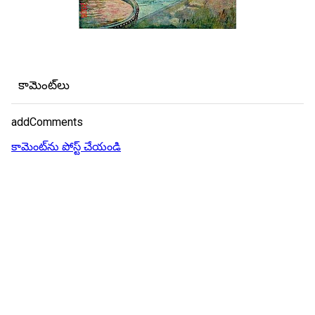
కామెంట్‌లు
addComments
కామెంట్‌ను పోస్ట్ చేయండి