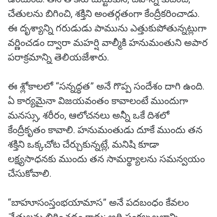
చేతులను బిగించి, శక్తిని అంతర్గతంగా కేంద్రీకరించాడు.
ఈ దృశ్యాన్ని గరుడుడు పామును ఎత్తుకుపోతున్నట్లుగా
వర్ణించడం ద్వారా మహర్షి వాల్మీకి హనుమంతుని అపార
పరాక్రమాన్ని తెలియజేశారు.
ఈ శ్లోకాలలో “సన్నద్ధత” అనే గొప్ప సందేశం దాగి ఉంది.
ఏ కార్యమైనా విజయవంతం కావాలంటే ముందుగా
మనస్సు, శరీరం, ఆలోచనలు అన్నీ ఒకే దిశలో
కేంద్రీకృతం కావాలి. హనుమంతుడు దూకే ముందు తన
శక్తిని ఒక్కచోట చేర్చుకున్నట్లే, మనిషి కూడా
లక్ష్యసాధనకు ముందు తన సామర్థ్యాలను సమన్వయం
చేసుకోవాలి.
“బాహూసంస్తంభయామాస” అనే పదబంధం కేవలం