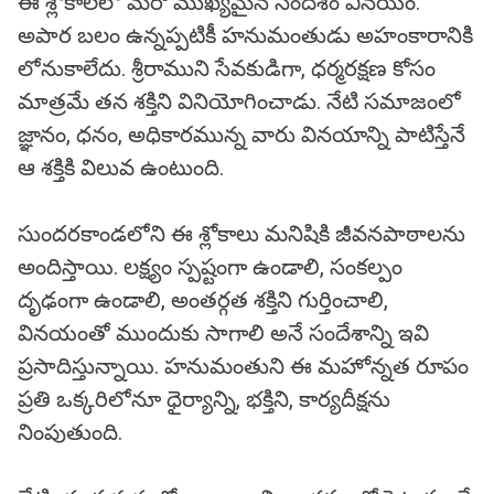
ఈ శ్లోకాలలో మరో ముఖ్యమైన సందేశం వినయం.
అపార బలం ఉన్నప్పటికీ హనుమంతుడు అహంకారానికి
లోనుకాలేదు. శ్రీరాముని సేవకుడిగా, ధర్మరక్షణ కోసం
మాత్రమే తన శక్తిని వినియోగించాడు. నేటి సమాజంలో
జ్ఞానం, ధనం, అధికారమున్న వారు వినయాన్ని పాటిస్తేనే
ఆ శక్తికి విలువ ఉంటుంది.
సుందరకాండలోని ఈ శ్లోకాలు మనిషికి జీవనపాఠాలను
అందిస్తాయి. లక్ష్యం స్పష్టంగా ఉండాలి, సంకల్పం
దృఢంగా ఉండాలి, అంతర్గత శక్తిని గుర్తించాలి,
వినయంతో ముందుకు సాగాలి అనే సందేశాన్ని ఇవి
ప్రసాదిస్తున్నాయి. హనుమంతుని ఈ మహోన్నత రూపం
ప్రతి ఒక్కరిలోనూ ధైర్యాన్ని, భక్తిని, కార్యదీక్షను
నింపుతుంది.