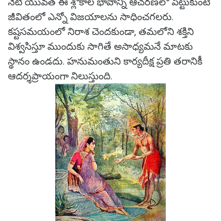
నేటి యువత ఈ శ్లోకాల భావాన్ని ఆచరణలో పెట్టుకుంటే
జీవితంలో ఎన్నో విజయాలను సాధించగలరు.
కష్టసమయంలో నిరాశ చెందకుండా, తమలోని శక్తిని
విశ్వసిస్తూ ముందుకు సాగితే అసాధ్యమనే మాటకు
స్థానం ఉండదు. హనుమంతుని కార్యదీక్ష ప్రతి తరానికీ
ఆదర్శప్రాయంగా నిలుస్తుంది.