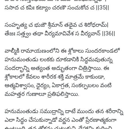
ససాద చ కపిః కట్యాం చరణౌ సంచుకోచ చ ||35||
సంహృత్య చ భుజౌ శ్రీమాన్ తథైవ చ శిరోధరామ్|
తేజః సత్త్వం తథా వీర్యమావివేశ స వీర్యవాన్ ||36||
వాల్మీకి రామాయణంలోని ఈ శ్లోకాలు సుందరకాండలో
హనుమంతుడు లంకకు దూకడానికి సిద్ధమవుతున్న
సందర్భాన్ని అత్యంత అద్భుతంగా చిత్రిస్తాయి. ఈ
శ్లోకాలలో కేవలం శారీరక శక్తి మాత్రమే కాకుండా,
ఆత్మవిశ్వాసం, ధైర్యం, ఏకాగ్రత, సంకల్పబలం వంటి
మహత్తర గుణాలూ ప్రతిఫలిస్తాయి.
హనుమంతుడు సముద్రాన్ని దాటే ముందు తన శరీరాన్ని
ఎలా సిద్ధం చేసుకున్నాడో వర్ణన ఎంతో ప్రేరణాత్మకంగా
ఉంటుంది. తన తోకను చుట్టుకుని, దేహాన్ని కుదించి,