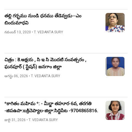
తల్లి గర్భము నుండి ధనము తేడెవ్వడు--ఎం
బిందుమాధవి
నవంబర్ 13, 2020
• T. VEDANTA SURY
చిత్రం : కె.అక్షయ , సి ఇ సి మొదటి సంవత్సరం ,
ఘనపూర్ ( స్టేషన్) జనగాం జిల్లా
ఆగస్టు 06, 2026
• T. VEDANTA SURY
*కాగితం మహిమ *: - మీర్జా తహూర-6వ, తరగతి
-జిపఉపా:బక్రిచెప్యాల-జిల్లా:సిద్దిపేట -9704865816.
జులై 31, 2026
• T. VEDANTA SURY