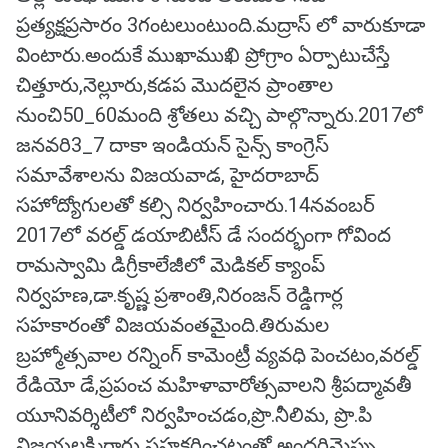
ప్రత్యక్షప్రసారం 3గంటలుంటుంది.మద్రాస్ లో వారుకూడా
వింటారు.అందుకే ముఖాముఖి ప్రోగ్రాం ఏర్పాటుచేస్తే
చిత్తూరు,నెల్లూరు,కడప మొదలైన ప్రాంతాల
నుంచి50_60మంది శ్రోతలు వచ్చి పాల్గొన్నారు.2017లో
జనవరి3_7 దాకా ఇండియన్ సైన్స్ కాంగ్రెస్
సమావేశాలను విజయవాడ, హైదరాబాద్
సహోద్యోగులతో కల్సి నిర్వహించారు.14నవంబర్
2017లో వరల్డ్ డయాబిటీస్ డే సందర్భంగా గోవింద
రామస్వామి డిగ్రీకాలేజీలో మెడికల్ క్యాంప్
నిర్వహణ,డా.కృష్ణ ప్రశాంతి,నిరంజన్ రెడ్డిగార్ల
సహకారంతో విజయవంతమైంది.తిరుమల
బ్రహ్మోత్సవాల రన్నింగ్ కామెంట్రీ వ్యవధి పెంచటం,వరల్డ్
రేడియో డే,ప్రపంచ మహిళావారోత్సవాలని శ్రీపద్మావతీ
యూనివర్శిటీలో నిర్వహించడం,ప్రొ.నీలిమ, ప్రొ.పి
విజయలక్ష్మిగార్లు సహకరించటంతో అందరిమెప్పు