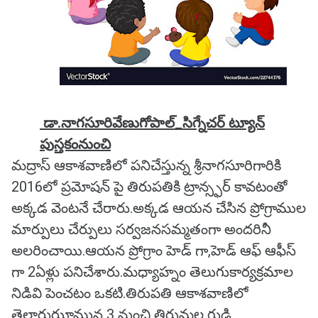
డా.నాగసూరివేణుగోపాల్_సిగ్నేచర్ ట్యూన్
పుస్తకంనుంచి
మద్రాస్ ఆకాశవాణిలో పనిచేస్తున్న శ్రీనాగసూరిగారికి
2016లో ప్రమోషన్ పై తిరుపతికి ట్రాన్స్ఫర్ కావటంతో
అక్కడ వెంటనే చేరారు.అక్కడ ఆయన చేసిన ప్రోగ్రాముల
మార్పులు చేర్పులు సర్వజనసమ్మతంగా అందరినీ
అలరించాయి.ఆయన ప్రోగ్రాం హెడ్ గా,హెడ్ ఆఫ్ ఆఫీస్
గా 2ఏళ్లు పనిచేశారు.మధ్యాహ్నం తెలుగుకార్యక్రమాల
నిడివి పెంచటం ఒకటి.తిరుపతి ఆకాశవాణిలో
తెల్లారుఝామున 3 నుంచి తిరుమల గుడి