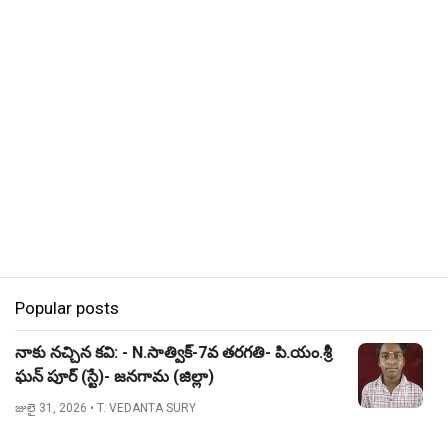
Popular posts
నాకు నచ్చిన కవి: - N.సాత్విక్-7వ తరగతి- పి.యం.శ్రీ
ఘన్ పూర్ (స్టే)- జనగామ (జిల్లా)
జులై 31, 2026
• T. VEDANTA SURY