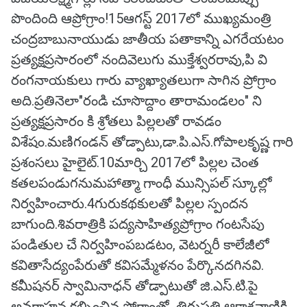
పొందింది ఆప్రోగ్రాం!15ఆగస్ట్ 2017లో ముఖ్యమంత్రి
చంద్రబాబునాయుడు జాతీయ పతాకాన్ని ఎగరేయటం
ప్రత్యక్షప్రసారంలో నందివెలుగు ముక్తేశ్వరరావు,పి వి
రంగనాయకులు గారు వ్యాఖ్యాతలుగా సాగిన ప్రోగ్రాం
అది.ప్రతినెలా"రండి చూసొద్దాం తారామండలం" ని
ప్రత్యక్షప్రసారం కి శ్రోతలు పిల్లలతో రావడం
విశేషం.మణిగండన్ తోడ్పాటు,డా.పి.ఎస్.గోపాలకృష్ణ గారి
ప్రశంసలు హైలైట్.10మార్చి 2017లో పిల్లల చెంత
కతలపండుగనుమహాత్మా గాంధీ మున్సిపల్ స్కూల్లో
నిర్వహించారు.4గురుకథకులతో పిల్లల స్పందన
బాగుంది.శివరాత్రికి పద్యసాహిత్యప్రోగ్రాం గంటసేపు
పండితుల చే నిర్వహింపబడటం, వెటర్నరీ కాలేజీలో
కవితాసేద్యంపేరుతో కవిసమ్మేళనం పేర్కొనదగినవి.
కమీషనర్ స్వామినాధన్ తోడ్పాటుతో జి.ఎస్.టి.పై
అవగాహన కల్పించిన ప్రోగ్రాంతో తిరుపతి ఆకాశవాణికి