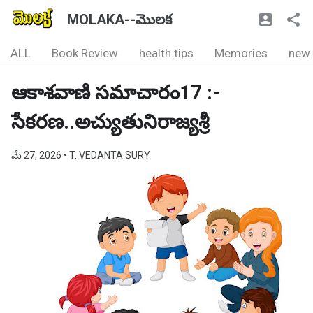
MOLAKA--మొలక
ALL
Book Review
health tips
Memories
new
ఆకాశవాణి సమాచారం17 :-
సేకరణ..అచ్యుతునిరాజ్యశ్రీ
మే 27, 2026
• T. VEDANTA SURY