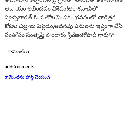
ఆదాయం లభించడం విశేషం!ఆకాశవాణిలో
స్వచ్ఛభారత్ కింద తోట పెంపకం,భవనంలో చారిత్రక
కోటల చిత్రాలు పెట్టడం,అదనపు పనులను ఇష్టంగా చేసి
సంతోషం సంతృప్తి పొందారు శ్రీవేణుగోపాల్ గారు🌹
కామెంట్‌లు
addComments
కామెంట్‌ను పోస్ట్ చేయండి