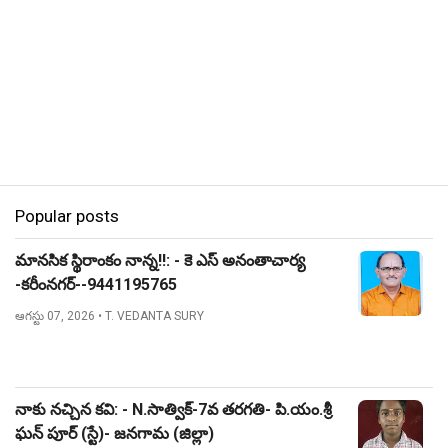
Popular posts
మానసిక స్థిరాంకం నాన్న!!: - కె ఎస్ అనంతాచార్య
-కరీంనగర్--9441195765
ఆగస్టు 07, 2026
• T. VEDANTA SURY
నాకు నచ్చిన కవి: - N.సాత్విక్-7వ తరగతి- పి.యం.శ్రీ
ఘన్ పూర్ (స్టే)- జనగామ (జిల్లా)