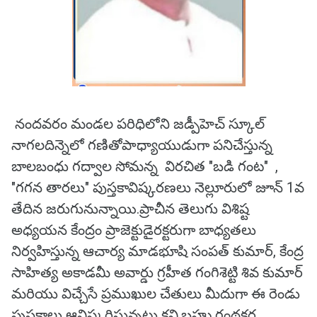
నందవరం మండల పరిధిలోని జడ్పీహెచ్ స్కూల్
నాగలదిన్నెలో గణితోపాధ్యాయుడుగా పనిచేస్తున్న
బాలబంధు గద్వాల సోమన్న విరచిత "బడి గంట" ,
"గగన తారలు" పుస్తకావిష్కరణలు నెల్లూరులో జూన్ 1వ
తేదిన జరుగునున్నాయి.ప్రాచీన తెలుగు విశిష్ట
అధ్యయన కేంద్రం ప్రాజెక్టుడైరక్టరుగా బాధ్యతలు
నిర్వహిస్తున్న ఆచార్య మాడభూషి సంపత్ కుమార్, కేంద్ర
సాహిత్య అకాడమీ అవార్డు గ్రహీత గంగిశెట్టి శివ కుమార్
మరియు విచ్చేసే ప్రముఖుల చేతులు మీదుగా ఈ రెండు
పుస్తకాలు ఆవిష్కరిస్తున్నట్లు కవి,బహు గ్రంథకర్త,