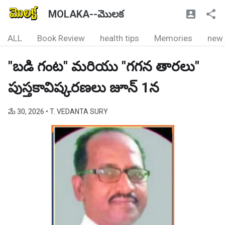
MOLAKA--మొలక
ALL
Book Review
health tips
Memories
new
"బడి గంట" మరియు "గగన తారలు"
పుస్తకావిష్కరణలు జూన్ 1న
మే 30, 2026
• T. VEDANTA SURY