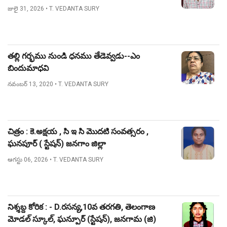
జులై 31, 2026
• T. VEDANTA SURY
తల్లి గర్భము నుండి ధనము తేడెవ్వడు--ఎం
బిందుమాధవి
నవంబర్ 13, 2020
• T. VEDANTA SURY
చిత్రం : కె.అక్షయ , సి ఇ సి మొదటి సంవత్సరం ,
ఘనపూర్ ( స్టేషన్) జనగాం జిల్లా
ఆగస్టు 06, 2026
• T. VEDANTA SURY
నిశ్శబ్ద కోరిక : - D.రసన్య,10వ తరగతి, తెలంగాణ
మోడల్ స్కూల్, ఘన్పూర్ (స్టేషన్), జనగామ (జి)