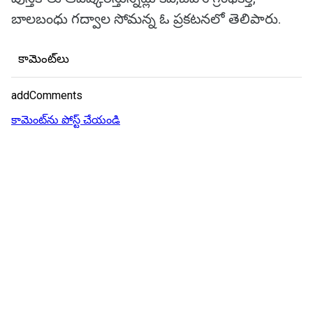
బాలబంధు గద్వాల సోమన్న ఓ ప్రకటనలో తెలిపారు.
కామెంట్‌లు
addComments
కామెంట్‌ను పోస్ట్ చేయండి