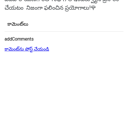
చేయటం నిజంగా ఫలించిన ప్రయోగాలు!🌹
కామెంట్‌లు
addComments
కామెంట్‌ను పోస్ట్ చేయండి