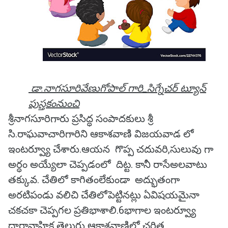
డా.నాగసూరివేణుగోపాల్ గారి_సిగ్నేచర్ ట్యూన్
పుస్తకంనుంచి
శ్రీనాగసూరిగారు ప్రసిద్ధ సంపాదకులు శ్రీ
సి.రాఘవాచారిగారిని ఆకాశవాణి విజయవాడ లో
ఇంటర్వ్యూ చేశారు.ఆయన గొప్ప చదువరి,సులువు గా
అర్ధం అయ్యేలా చెప్పడంలో దిట్ట. కానీ రాసేఅలవాటు
తక్కువ. చేతిలో కాగితంలేకుండా అద్భుతంగా
అరటిపండు వలిచి చేతిలోపెట్టినట్లు ఏవిషయమైనా
చకచకా చెప్పగల ప్రతిభాశాలి.6భాగాల ఇంటర్వ్యూ
ధారావాహిక తెలుగు ఆకాశవాణిలో చరిత్ర