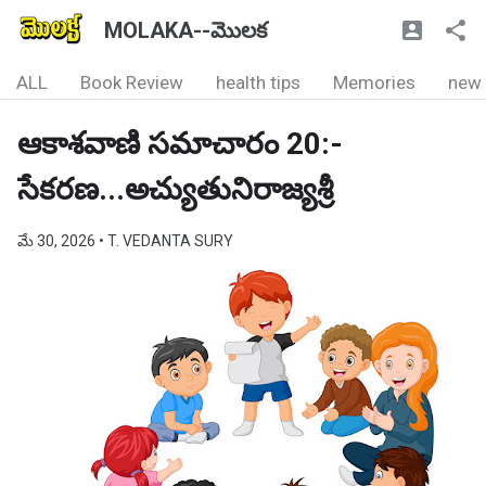
MOLAKA--మొలక
ALL
Book Review
health tips
Memories
new
ఆకాశవాణి సమాచారం 20:-
సేకరణ...అచ్యుతునిరాజ్యశ్రీ
మే 30, 2026
• T. VEDANTA SURY