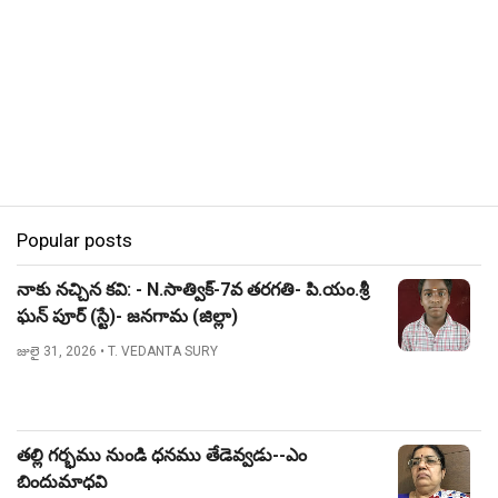
Popular posts
నాకు నచ్చిన కవి: - N.సాత్విక్-7వ తరగతి- పి.యం.శ్రీ
ఘన్ పూర్ (స్టే)- జనగామ (జిల్లా)
జులై 31, 2026
• T. VEDANTA SURY
తల్లి గర్భము నుండి ధనము తేడెవ్వడు--ఎం
బిందుమాధవి