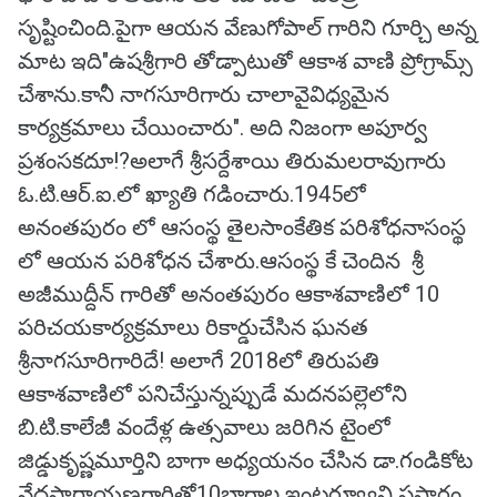
సృష్టించింది.పైగా ఆయన వేణుగోపాల్ గారిని గూర్చి అన్న
మాట ఇది"ఉషశ్రీగారి తోడ్పాటుతో ఆకాశ వాణి ప్రోగ్రామ్స్
చేశాను.కానీ నాగసూరిగారు చాలావైవిధ్యమైన
కార్యక్రమాలు చేయించారు". అది నిజంగా అపూర్వ
ప్రశంసకదూ!?అలాగే శ్రీసర్దేశాయి తిరుమలరావుగారు
ఓ.టి.ఆర్.ఐ.లో ఖ్యాతి గడించారు.1945లో
అనంతపురం లో ఆసంస్థ తైలసాంకేతిక పరిశోధనాసంస్థ
లో ఆయన పరిశోధన చేశారు.ఆసంస్థ కే చెందిన శ్రీ
అజీముద్దీన్ గారితో అనంతపురం ఆకాశవాణిలో 10
పరిచయకార్యక్రమాలు రికార్డుచేసిన ఘనత
శ్రీనాగసూరిగారిదే! అలాగే 2018లో తిరుపతి
ఆకాశవాణిలో పనిచేస్తున్నప్పుడే మదనపల్లెలోని
బి.టి.కాలేజీ వందేళ్ల ఉత్సవాలు జరిగిన టైంలో
జిడ్డుకృష్ణమూర్తిని బాగా అధ్యయనం చేసిన డా.గండికోట
వేదపారాయణగారితో10భాగాల ఇంటర్వ్యూని ప్రసారం