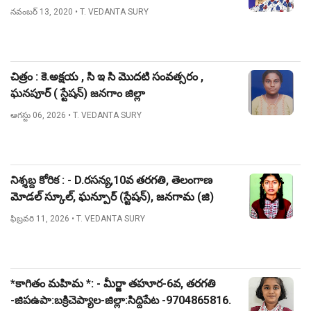
నవంబర్ 13, 2020
• T. VEDANTA SURY
చిత్రం : కె.అక్షయ , సి ఇ సి మొదటి సంవత్సరం ,
ఘనపూర్ ( స్టేషన్) జనగాం జిల్లా
ఆగస్టు 06, 2026
• T. VEDANTA SURY
నిశ్శబ్ద కోరిక : - D.రసన్య,10వ తరగతి, తెలంగాణ
మోడల్ స్కూల్, ఘన్పూర్ (స్టేషన్), జనగామ (జి)
ఫిబ్రవరి 11, 2026
• T. VEDANTA SURY
*కాగితం మహిమ *: - మీర్జా తహూర-6వ, తరగతి
-జిపఉపా:బక్రిచెప్యాల-జిల్లా:సిద్దిపేట -9704865816.