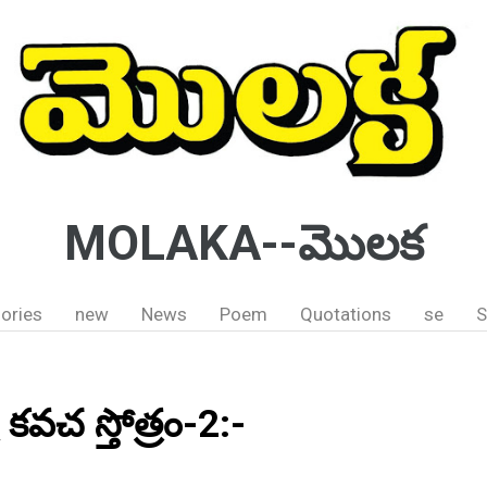
MOLAKA--మొలక
ories
new
News
Poem
Quotations
se
S
్ర కవచ స్తోత్రం-2:-