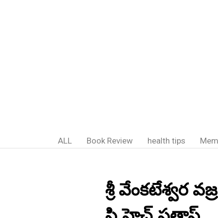
ALL
Book Review
health tips
Mem
శ్రీ వేంకటేశ్వర వజ
సి.హెచ్.ప్రతాప్