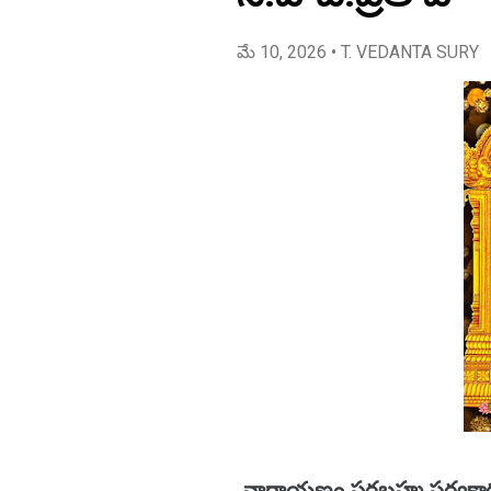
మే 10, 2026
• T. VEDANTA SURY
నారాయణం పరబ్రహ్మ సర్వకా