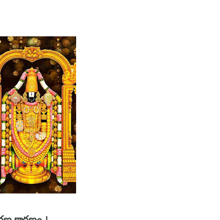
రణ కారణం ।