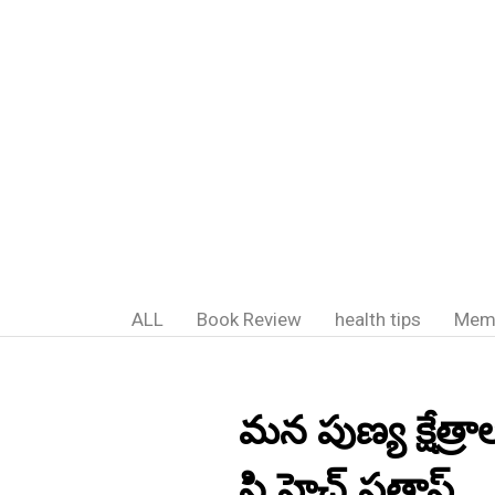
ALL
Book Review
health tips
Mem
మన పుణ్య క్షేత్రా
సి.హెచ్.ప్రతాప్