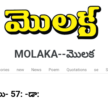
MOLAKA--మొలక
ories
new
News
Poem
Quotations
se
S
లు- 57: -డా: