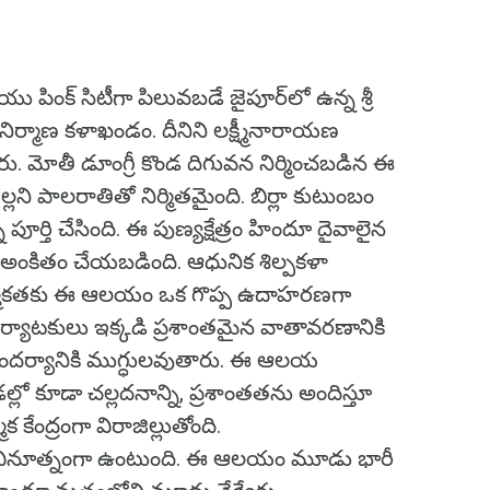
యు పింక్ సిటీగా పిలువబడే జైపూర్‌లో ఉన్న శ్రీ
నిర్మాణ కళాఖండం. దీనిని లక్ష్మీనారాయణ
ు. మోతీ డూంగ్రీ కొండ దిగువన నిర్మించబడిన ఈ
లని పాలరాతితో నిర్మితమైంది. బిర్లా కుటుంబం
ర్తి చేసింది. ఈ పుణ్యక్షేత్రం హిందూ దైవాలైన
వికి అంకితం చేయబడింది. ఆధునిక శిల్పకళా
ాత్మికతకు ఈ ఆలయం ఒక గొప్ప ఉదాహరణగా
పర్యాటకులు ఇక్కడి ప్రశాంతమైన వాతావరణానికి
ందర్యానికి ముగ్ధులవుతారు. ఈ ఆలయ
ల్లో కూడా చల్లదనాన్ని, ప్రశాంతతను అందిస్తూ
 కేంద్రంగా విరాజిల్లుతోంది.
 వినూత్నంగా ఉంటుంది. ఈ ఆలయం మూడు భారీ