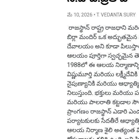
మే 10, 2026
• T. VEDANTA SURY
రాజస్థాన్ రాష్ట్ర రాజధాని మరి
బిర్లా మందిర్ ఒక అద్భుతమైన 
దేవాలయం అని కూడా పిలుస్తార
ఆలయం పూర్తిగా స్వచ్ఛమైన తెల్
1988లో ఈ ఆలయ నిర్మాణాన్ని పూ
విష్ణుమూర్తి మరియు లక్ష్మీదే
నైపుణ్యానికి మరియు ఆధ్య
నిలుస్తుంది. భక్తులు మరియు 
మరియు పాలరాతి కట్టడాల సౌ
ప్రాంగణం రాజస్థాన్ ఎడారి ఎండ
పర్యాటకులకు సేదతీరే ఆధ్యాత్మిక
ఆలయ నిర్మాణ శైలి అత్యంత