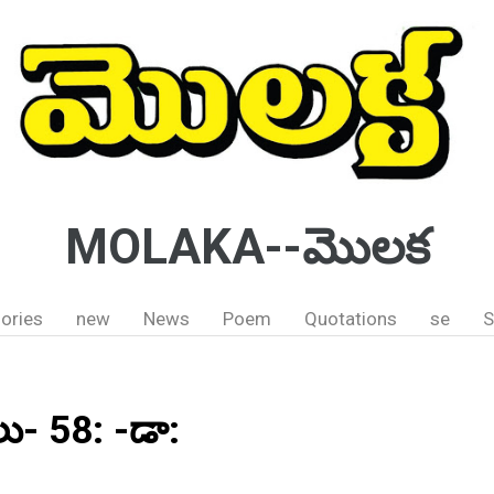
MOLAKA--మొలక
ories
new
News
Poem
Quotations
se
S
లు- 58: -డా: