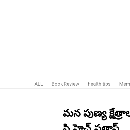
ALL
Book Review
health tips
Mem
మన పుణ్య క్షేత్రా
సి.హెచ్.ప్రతాప్