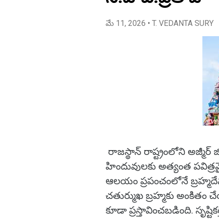
మే 11, 2026
• T. VEDANTA SURY
రాజస్థాన్ రాష్ట్రంలోని అజ్మీర్ జ
హిందువులకు అత్యంత పవిత్రమైన 
ఆలయం ప్రపంచంలోనే బ్రహ్మదేవ
చతుర్ముఖ బ్రహ్మకు అంకితం చ
కూడా ప్రస్తావించబడింది. సృష్