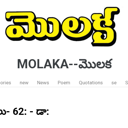
MOLAKA--మొలక
ories
new
News
Poem
Quotations
se
S
లు- 62: - డా: