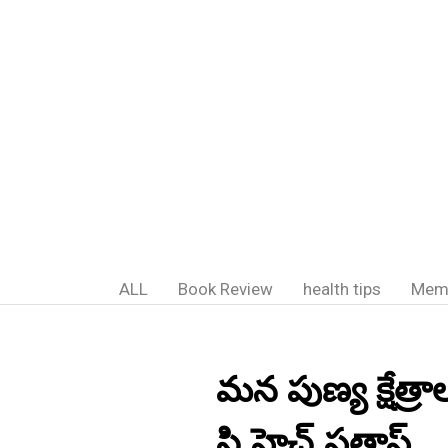
ALL
Book Review
health tips
Mem
మన పుణ్య క్షేత్రా
సి.హెచ్.ప్రతాప్