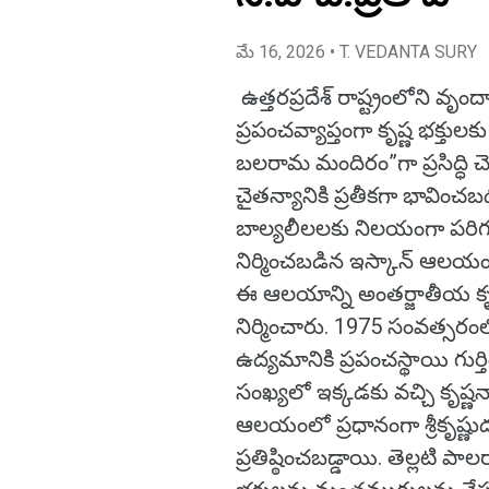
మే 16, 2026
• T. VEDANTA SURY
ఉత్తరప్రదేశ్ రాష్ట్రంలోని వృ
ప్రపంచవ్యాప్తంగా కృష్ణ భక్తులకు
బలరామ మందిరం”గా ప్రసిద్ధి చ
చైతన్యానికి ప్రతీకగా భావించబ
బాల్యలీలలకు నిలయంగా పరిగణిం
నిర్మించబడిన ఇస్కాన్ ఆలయం 
ఈ ఆలయాన్ని అంతర్జాతీయ కృష్
నిర్మించారు. 1975 సంవత్సరం
ఉద్యమానికి ప్రపంచస్థాయి గుర్త
సంఖ్యలో ఇక్కడకు వచ్చి కృష్ణనా
ఆలయంలో ప్రధానంగా శ్రీకృష్ణ
ప్రతిష్ఠించబడ్డాయి. తెల్లటి 