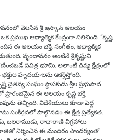
ందావనంలో వెలసిన శ్రీ ఇస్కాన్ ఆలయం
 ఒక ప్రముఖ ఆధ్యాత్మిక కేంద్రంగా నిలిచింది. “కృష్ణ
ెందిన ఈ ఆలయం భక్తి, సంగీతం, ఆధ్యాత్మిక
డుతుంది. వృందావనం అంటేనే శ్రీకృష్ణుని
చబడే పవిత్ర భూమి. అలాంటి దివ్య క్షేత్రంలో
భక్తుల హృదయాలను ఆకర్షిస్తోంది.
ణ చైతన్య సంఘం స్థాపకుడు శ్రీల ప్రభుపాద
లో ప్రారంభమైన ఈ ఆలయం కృష్ణ భక్తి
ింపును తెచ్చింది. విదేశీయులు కూడా పెద్ద
మ సంకీర్తనలో పాల్గొనడం ఈ క్షేత్ర ప్రత్యేకత.
ుడు, బలరాముడు, రాధారాణి విగ్రహాలు
పాలరాతితో నిర్మించిన ఈ మందిరం సౌందర్యంతో