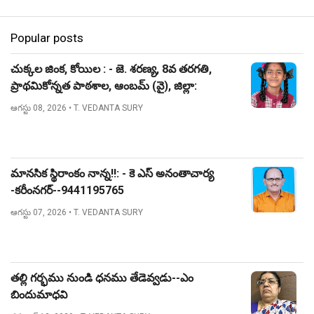
Popular posts
చుక్కల జింక, కోయిల : - జె. శరణ్య, 8వ తరగతి,
ప్రాథమికోన్నత పాఠశాల, ఆంబమ్ (వై), జిల్లా:
నిజామాబాద్.
ఆగస్టు 08, 2026
• T. VEDANTA SURY
మానసిక స్థిరాంకం నాన్న!!: - కె ఎస్ అనంతాచార్య
-కరీంనగర్--9441195765
ఆగస్టు 07, 2026
• T. VEDANTA SURY
తల్లి గర్భము నుండి ధనము తేడెవ్వడు--ఎం
బిందుమాధవి