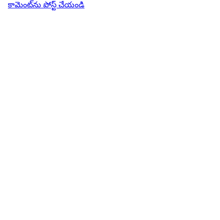
కామెంట్‌ను పోస్ట్ చేయండి