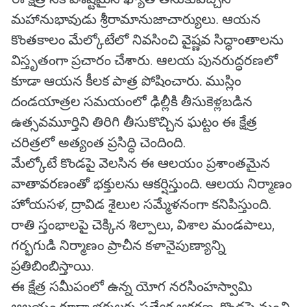
మహానుభావుడు శ్రీరామానుజాచార్యులు. ఆయన
కొంతకాలం మేల్కోటేలో నివసించి వైష్ణవ సిద్ధాంతాలను
విస్తృతంగా ప్రచారం చేశారు. ఆలయ పునరుద్ధరణలో
కూడా ఆయన కీలక పాత్ర పోషించారు. ముస్లిం
దండయాత్రల సమయంలో ఢిల్లీకి తీసుకెళ్లబడిన
ఉత్సవమూర్తిని తిరిగి తీసుకొచ్చిన ఘట్టం ఈ క్షేత్ర
చరిత్రలో అత్యంత ప్రసిద్ధి చెందింది.
మేల్కోటే కొండపై వెలసిన ఈ ఆలయం ప్రశాంతమైన
వాతావరణంతో భక్తులను ఆకర్షిస్తుంది. ఆలయ నిర్మాణం
హోయసళ, ద్రావిడ శైలుల సమ్మేళనంగా కనిపిస్తుంది.
రాతి స్తంభాలపై చెక్కిన శిల్పాలు, విశాల మండపాలు,
గర్భగుడి నిర్మాణం ప్రాచీన కళానైపుణ్యాన్ని
ప్రతిబింబిస్తాయి.
ఈ క్షేత్ర సమీపంలో ఉన్న యోగ నరసింహస్వామి