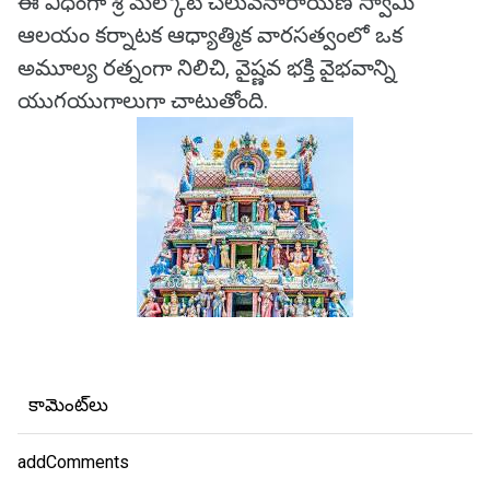
ఈ విధంగా శ్రీ మేల్కోటే చెలువనారాయణ స్వామి
ఆలయం కర్నాటక ఆధ్యాత్మిక వారసత్వంలో ఒక
అమూల్య రత్నంగా నిలిచి, వైష్ణవ భక్తి వైభవాన్ని
యుగయుగాలుగా చాటుతోంది.
కామెంట్‌లు
addComments