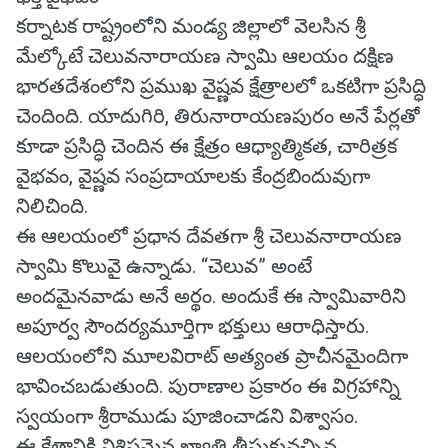
కర్నాటక రాష్ట్రంలోని మండ్య జిల్లాలో వెలసిన శ్రీ
మేల్కోటే చెలువనారాయణ స్వామి ఆలయం దక్షిణ
భారతదేశంలోని ప్రముఖ వైష్ణవ క్షేత్రాలలో ఒకటిగా ప్రసిద్ధి
చెందింది. యాదుగిరి, తిరునారాయణపురం అనే పేర్లతో
కూడా ప్రసిద్ధి చెందిన ఈ క్షేత్రం ఆధ్యాత్మికత, చారిత్రక
వైభవం, వైష్ణవ సంప్రదాయాలకు కేంద్రబిందువుగా
నిలిచింది.
ఈ ఆలయంలో ప్రధాన దేవతగా శ్రీ చెలువనారాయణ
స్వామి కొలువై ఉన్నాడు. “చెలువ” అంటే
అందమైనవాడు అనే అర్థం. అందుకే ఈ స్వామివారిని
అపూర్వ సౌందర్యమూర్తిగా భక్తులు ఆరాధిస్తారు.
ఆలయంలోని మూలవిరాట్ అత్యంత ప్రాచీనమైందిగా
భావించబడుతుంది. పురాణాల ప్రకారం ఈ విగ్రహాన్ని
స్వయంగా శ్రీరాముడు పూజించాడని విశ్వాసం.
ఈ క్షేత్రానికి విశిష్టమైన ఖ్యాతి తీసుకువచ్చిన