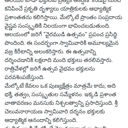
ఆలయం కూడా భక్తులకు ప్రత్యేక ఆకర్షణ. కొండపై నుంచి
కనిపించే ప్రకృతి దృశ్యాలు యాత్రికులకు ఆధ్యాత్మిక
ప్రశాంతతను కలిగిస్తాయి. మేల్కోటే ప్రాంతం సంప్రదాయ
వైష్ణవ సంస్కృతికి నిలయంగా భావించబడుతుంది.
ఆలయంలో జరిగే “వైరముడి ఉత్సవం” ప్రపంచ ప్రసిద్ధి
పొందింది. ఈ సందర్భంగా స్వామివారికి అమూల్యమైన
వజ్ర కిరీటాన్ని అలంకరిస్తారు. ఈ ఉత్సవాన్ని
దర్శించడానికి లక్షలాది మంది భక్తులు తరలివస్తారు.
రాత్రివేళల్లో జరిగే ఉత్సవ వైభవం భక్తులను
పరవశింపజేస్తుంది.
మేల్కోటే కేవలం ఒక పుణ్యక్షేత్రం మాత్రమే కాదు; అది
భక్తి, తత్వం, సంస్కృతుల సమ్మేళనం. ఇక్కడి ప్రశాంత
వాతావరణం మనసుకు నిశ్చలత్వాన్ని ప్రసాదిస్తుంది. శ్రీ
చెలువనారాయణ స్వామివారి దర్శనం భక్తులకు
ఆధ్యాత్మిక ఆనందాన్ని కలిగిస్తుంది.