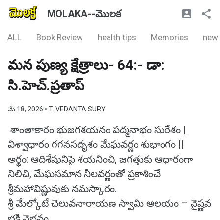
MOLAKA--మొలక
ALL
Book Review
health tips
Memories
new
మన పుణ్య క్షేత్రాలు- 64:- డా:
సి.హెచ్.ప్రతాప్
మే 18, 2026
• T. VEDANTA SURY
శాంతాకారం భుజగశయనం పద్మనాభం సురేశం |
విశ్వాధారం గగనసదృశం మేఘవర్ణం శుభాంగం ||
అర్థం: ఆదిశేషునిపై శయనించి, జగత్తుకు ఆధారంగా
నిలిచి, మేఘసమాన నీలవర్ణంతో ప్రకాశించే
శ్రీమహావిష్ణువుకు నమస్కారం.
శ్రీ మేల్కోటే చెలువనారాయణ స్వామి ఆలయం – వైష్ణవ
భక్తి వైభవం