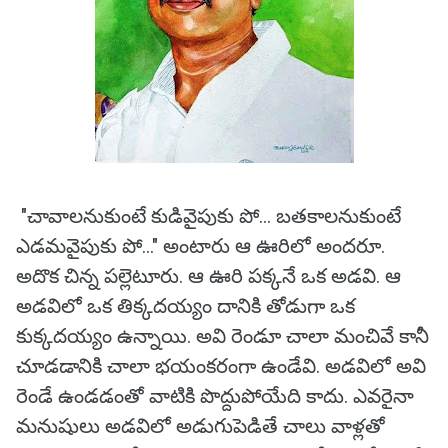
"చావాలనుకుంటే కుడివైపుకు పో... బతకాలనుకుంటే
ఎడమవైపుకు పో..." అంటారు ఆ ఊరిలో అందరూ.
అదొక చిన్న పల్లెటూరు. ఆ ఊరి పక్కనే ఒక అడవి. ఆ
అడవిలో ఒక తిక్కదయ్యం దానికి తోడుగా ఒక
కుక్కదయ్యం ఉన్నాయి. అవి రెండూ చాలా మంచివే కానీ
చూడడానికి చాలా భయంకరంగా ఉండేవి. అడవిలో అవి
రెండే ఉండడంతో వాటికి పొద్దుపోయేది కాదు. ఎవరైనా
మనుషులు అడవిలో అడుగుపెడితే చాలు వాళ్లతో