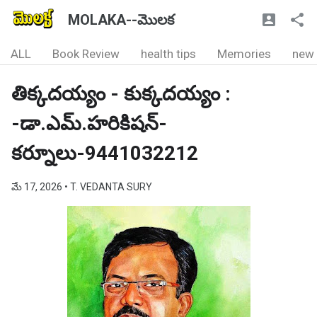
MOLAKA--మొలక
ALL
Book Review
health tips
Memories
new
తిక్కదయ్యం - కుక్కదయ్యం :
-డా.ఎమ్.హరికిషన్-
కర్నూలు-9441032212
మే 17, 2026
• T. VEDANTA SURY