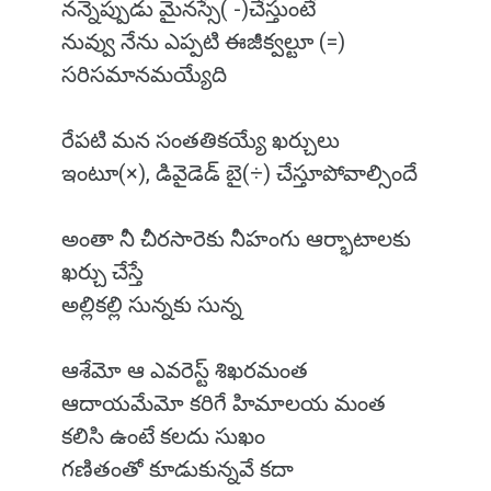
నన్నెప్పుడు మైనస్సే( -)చేస్తుంటే
నువ్వు నేను ఎప్పటి ఈజీక్వల్టూ (=)
సరిసమానమయ్యేది
రేపటి మన సంతతికయ్యే ఖర్చులు
ఇంటూ(×), డివైడెడ్ బై(÷) చేస్తూపోవాల్సిందే
అంతా నీ చీరసారెకు నీహంగు ఆర్భాటాలకు
ఖర్చు చేస్తే
అల్లికల్లి సున్నకు సున్న
ఆశేమో ఆ ఎవరెస్ట్ శిఖరమంత
ఆదాయమేమో కరిగే హిమాలయ మంత
కలిసి ఉంటే కలదు సుఖం
గణితంతో కూడుకున్నవే కదా