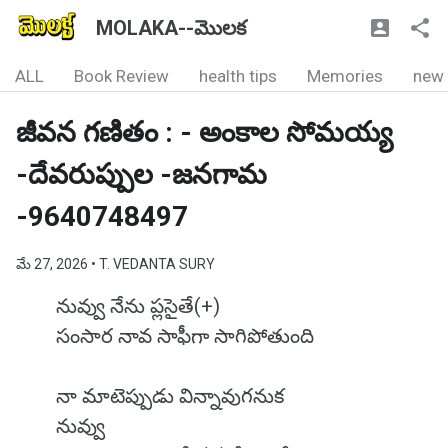
MOLAKA--మొలక
ALL
Book Review
health tips
Memories
new
జీవన గణితం : - అంకాల సోమయ్య
-దేవరుప్పుల -జనగామ
-9640748497
మే 27, 2026
• T. VEDANTA SURY
నువ్వు నేను ప్లసైతే(+)
సంసార నావ సాఫీగా సాగిపోతుంది
నా మాటెప్పుడు విన్నావుగనుక
నువ్వు