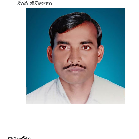
మన జీవితాలు
కామెంట్‌లు