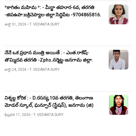
*కాగితం మహిమ *: - మీర్జా తహూర-6వ, తరగతి
-జిపఉపా:బక్రిచెప్యాల-జిల్లా:సిద్దిపేట -9704865816.
జులై 31, 2026
• T. VEDANTA SURY
నేనే ఒక ప్రధాన మంత్రి అయితే : - ఎంత.రాకేష్-
తొమ్మిదవ తరగతి -Zphs.నర్మెట్ట-జనగామ జిల్లా.
జులై 24, 2026
• T. VEDANTA SURY
నిశ్శబ్ద కోరిక : - D.రసన్య,10వ తరగతి, తెలంగాణ
మోడల్ స్కూల్, ఘన్పూర్ (స్టేషన్), జనగామ (జి)
ఫిబ్రవరి 11, 2026
• T. VEDANTA SURY