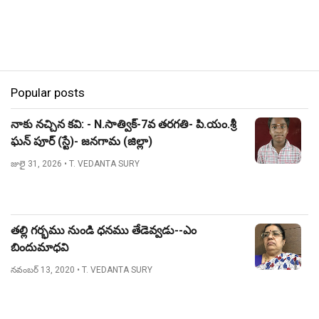
Popular posts
నాకు నచ్చిన కవి: - N.సాత్విక్-7వ తరగతి- పి.యం.శ్రీ
ఘన్ పూర్ (స్టే)- జనగామ (జిల్లా)
జులై 31, 2026
• T. VEDANTA SURY
తల్లి గర్భము నుండి ధనము తేడెవ్వడు--ఎం
బిందుమాధవి
నవంబర్ 13, 2020
• T. VEDANTA SURY