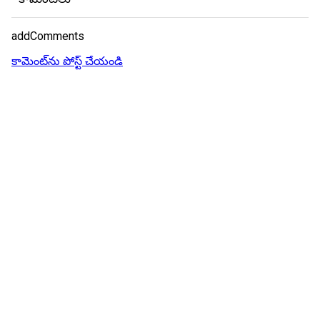
addComments
కామెంట్‌ను పోస్ట్ చేయండి