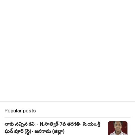
Popular posts
నాకు నచ్చిన కవి: - N.సాత్విక్-7వ తరగతి- పి.యం.శ్రీ
ఘన్ పూర్ (స్టే)- జనగామ (జిల్లా)