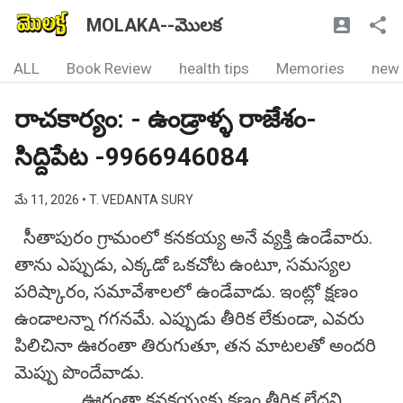
MOLAKA--మొలక
ALL
Book Review
health tips
Memories
new
రాచకార్యం: - ఉండ్రాళ్ళ రాజేశం-
సిద్దిపేట -9966946084
మే 11, 2026
• T. VEDANTA SURY
సీతాపురం గ్రామంలో కనకయ్య అనే వ్యక్తి ఉండేవారు.
తాను ఎప్పుడు, ఎక్కడో ఒకచోట ఉంటూ, సమస్యల
పరిష్కారం, సమావేశాలలో ఉండేవాడు. ఇంట్లో క్షణం
ఉండాలన్నా గగనమే. ఎప్పుడు తీరిక లేకుండా, ఎవరు
పిలిచినా ఊరంతా తిరుగుతూ, తన మాటలతో అందరి
మెప్పు పొందేవాడు.
ఊరంతా కనకయ్యకు క్షణం తీరిక లేదని,