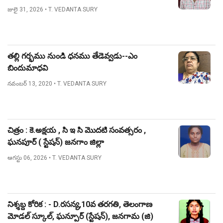
జులై 31, 2026
• T. VEDANTA SURY
తల్లి గర్భము నుండి ధనము తేడెవ్వడు--ఎం
బిందుమాధవి
నవంబర్ 13, 2020
• T. VEDANTA SURY
చిత్రం : కె.అక్షయ , సి ఇ సి మొదటి సంవత్సరం ,
ఘనపూర్ ( స్టేషన్) జనగాం జిల్లా
ఆగస్టు 06, 2026
• T. VEDANTA SURY
నిశ్శబ్ద కోరిక : - D.రసన్య,10వ తరగతి, తెలంగాణ
మోడల్ స్కూల్, ఘన్పూర్ (స్టేషన్), జనగామ (జి)