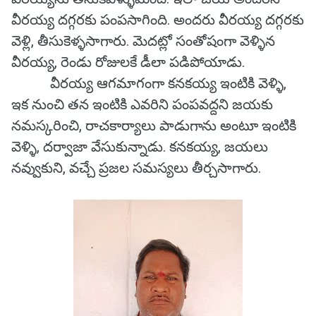
వీరయ్య దగ్గరకు పంపసాగింది. అందరు వీరయ్య దగ్గరకు
వెళ్లి, తీసుకెళ్ళసాగారు. మెదట్లో సంతోషంగా వెళ్ళిన
వీరయ్య, రెండు రోజులకే డీలా పడిపోయాడు.
వీరయ్య ఆగమాగంగా కనకయ్య ఇంటికి వెళ్ళి,
ఇక నుంచి తన ఇంటికి ఎవరిని పంపవద్దని జయకు
నమస్కరించి, రాచకార్యాలు పాడుగాను అంటూ ఇంటికి
వెళ్ళి, దర్వాజా వేసుకున్నాడు. కనకయ్య, జయలు
నవ్వుకుని, వచ్చే ప్రజల సమస్యలు తీర్చసాగారు.