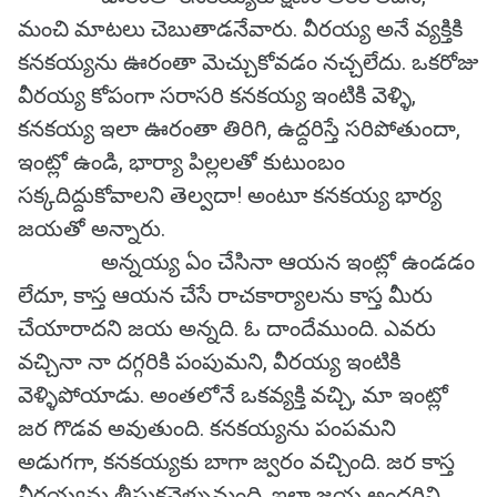
మంచి మాటలు చెబుతాడనేవారు. వీరయ్య అనే వ్యక్తికి
కనకయ్యను ఊరంతా మెచ్చుకోవడం నచ్చలేదు. ఒకరోజు
వీరయ్య కోపంగా సరాసరి కనకయ్య ఇంటికి వెళ్ళి,
కనకయ్య ఇలా ఊరంతా తిరిగి, ఉద్దరిస్తే సరిపోతుందా,
ఇంట్లో ఉండి, భార్యా పిల్లలతో కుటుంబం
సక్కదిద్దుకోవాలని తెల్వదా! అంటూ కనకయ్య భార్య
జయతో అన్నారు.
అన్నయ్య ఏం చేసినా ఆయన ఇంట్లో ఉండడం
లేదూ, కాస్త ఆయన చేసే రాచకార్యాలను కాస్త మీరు
చేయారాదని జయ అన్నది. ఓ దాందేముంది. ఎవరు
వచ్చినా నా దగ్గరికి పంపుమని, వీరయ్య ఇంటికి
వెళ్ళిపోయాడు. అంతలోనే ఒకవ్యక్తి వచ్చి, మా ఇంట్లో
జర గొడవ అవుతుంది. కనకయ్యను పంపమని
అడుగగా, కనకయ్యకు బాగా జ్వరం వచ్చింది. జర కాస్త
వీరయ్యను తీసుకవెళ్ళుమంది. ఇలా జయ అందరిని