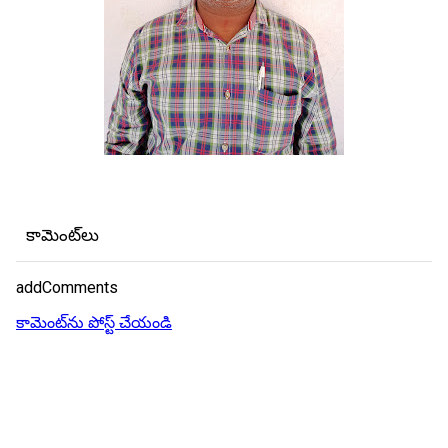
కామెంట్‌లు
addComments
కామెంట్‌ను పోస్ట్ చేయండి