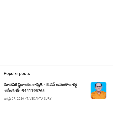
Popular posts
మానసిక స్థిరాంకం నాన్న!!: - కె ఎస్ అనంతాచార్య
-కరీంనగర్--9441195765
ఆగస్టు 07, 2026
• T. VEDANTA SURY