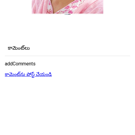
కామెంట్‌లు
addComments
కామెంట్‌ను పోస్ట్ చేయండి