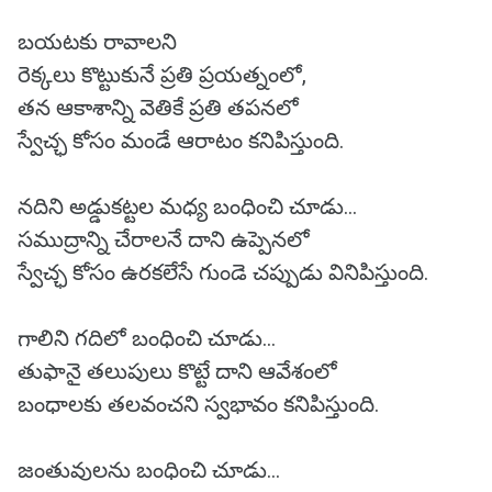
బయటకు రావాలని
రెక్కలు కొట్టుకునే ప్రతి ప్రయత్నంలో,
తన ఆకాశాన్ని వెతికే ప్రతి తపనలో
స్వేచ్ఛ కోసం మండే ఆరాటం కనిపిస్తుంది.
నదిని అడ్డుకట్టల మధ్య బంధించి చూడు…
సముద్రాన్ని చేరాలనే దాని ఉప్పెనలో
స్వేచ్ఛ కోసం ఉరకలేసే గుండె చప్పుడు వినిపిస్తుంది.
గాలిని గదిలో బంధించి చూడు…
తుఫానై తలుపులు కొట్టే దాని ఆవేశంలో
బంధాలకు తలవంచని స్వభావం కనిపిస్తుంది.
జంతువులను బంధించి చూడు…