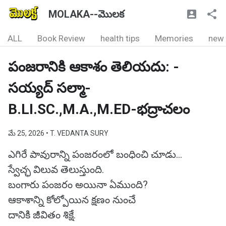
MOLAKA--మొలక
ALL
Book Review
health tips
Memories
new
పంజరానికి ఆకాశం తెలియదు: -
సయ్యద్ సల్మా-
B.LI.SC.,M.A.,M.ED-భద్రాచలం
మే 25, 2026
• T. VEDANTA SURY
ఎగిరే పావురాన్ని పంజరంలో బంధించి చూడు…
స్వేచ్ఛ విలువ తెలుస్తుంది.
బంగారు పంజరం అయినా ఏముంది?
ఆకాశాన్ని కోల్పోయిన క్షణం నుంచే
దానికి జీవితం శిక్షే.