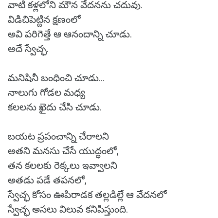
వాటి కళ్లలోని మౌన వేదనను చదువు.
విడిచిపెట్టిన క్షణంలో
అవి పరిగెత్తే ఆ ఆనందాన్ని చూడు.
అదే స్వేచ్ఛ.
మనిషినీ బంధించి చూడు…
నాలుగు గోడల మధ్య
కలలను ఖైదు చేసి చూడు.
బయట ప్రపంచాన్ని చేరాలని
అతని మనసు చేసే యుద్ధంలో,
తన కలలకు రెక్కలు ఇవ్వాలని
అతడు పడే తపనలో,
స్వేచ్ఛ కోసం ఊపిరాడక తల్లడిల్లే ఆ వేదనలో
స్వేచ్ఛ అసలు విలువ కనిపిస్తుంది.