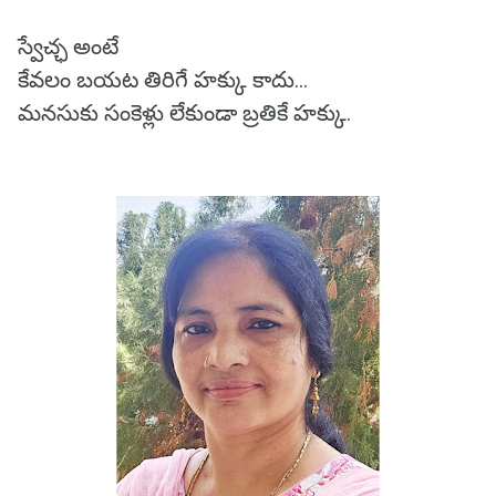
స్వేచ్ఛ అంటే
కేవలం బయట తిరిగే హక్కు కాదు…
మనసుకు సంకెళ్లు లేకుండా బ్రతికే హక్కు.