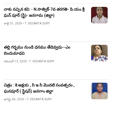
నాకు నచ్చిన కవి: - N.సాత్విక్-7వ తరగతి- పి.యం.శ్రీ
ఘన్ పూర్ (స్టే)- జనగామ (జిల్లా)
జులై 31, 2026
• T. VEDANTA SURY
తల్లి గర్భము నుండి ధనము తేడెవ్వడు--ఎం
బిందుమాధవి
నవంబర్ 13, 2020
• T. VEDANTA SURY
చిత్రం : కె.అక్షయ , సి ఇ సి మొదటి సంవత్సరం ,
ఘనపూర్ ( స్టేషన్) జనగాం జిల్లా
ఆగస్టు 06, 2026
• T. VEDANTA SURY