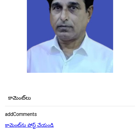
కామెంట్‌లు
addComments
కామెంట్‌ను పోస్ట్ చేయండి