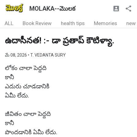
MOLAKA--మొలక
ALL
Book Review
health tips
Memories
new
ఉదాసీనత! :- డా ప్రతాప్ కౌటిళ్యా.
మే 08, 2026
• T. VEDANTA SURY
లోకం చాలా పెద్దది
కానీ
ఎదురు చూడడానికి
ఏమీ లేదు.
జీవితం చాలా పెద్దది
కానీ
పొందడానికి ఏమీ లేదు.