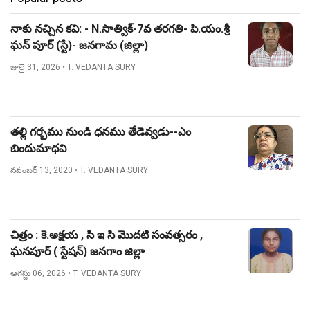
నాకు నచ్చిన కవి: - N.సాత్విక్-7వ తరగతి- పి.యం.శ్రీ
ఘన్ పూర్ (స్టే)- జనగామ (జిల్లా)
జులై 31, 2026
• T. VEDANTA SURY
తల్లి గర్భము నుండి ధనము తేడెవ్వడు--ఎం
బిందుమాధవి
నవంబర్ 13, 2020
• T. VEDANTA SURY
చిత్రం : కె.అక్షయ , సి ఇ సి మొదటి సంవత్సరం ,
ఘనపూర్ ( స్టేషన్) జనగాం జిల్లా
ఆగస్టు 06, 2026
• T. VEDANTA SURY