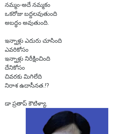
నమ్మం-అదే నమ్మకం
ఒకరోజు బద్దలవుతుంది
అబద్ధం అవుతుంది.
ఇన్నాళ్లు ఎదురు చూసింది
ఎవరికోసం
ఇన్నాళ్లు నిరీక్షించింది
దేనికోసం
చివరకు మిగిలేది
నిరాశ ఉదాసీనత.!?
డా ప్రతాప్ కౌటిళ్యా.