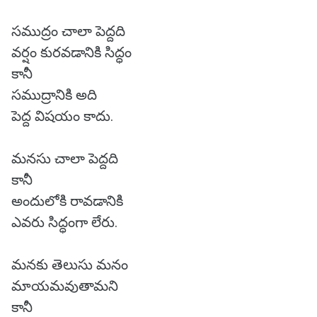
సముద్రం చాలా పెద్దది
వర్షం కురవడానికి సిద్ధం
కానీ
సముద్రానికి అది
పెద్ద విషయం కాదు.
మనసు చాలా పెద్దది
కానీ
అందులోకి రావడానికి
ఎవరు సిద్ధంగా లేరు.
మనకు తెలుసు మనం
మాయమవుతామని
కానీ