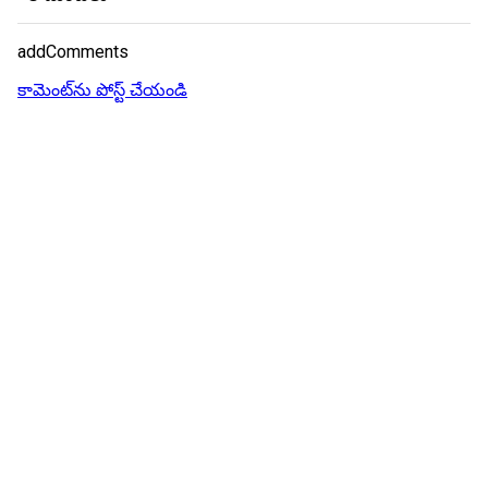
addComments
కామెంట్‌ను పోస్ట్ చేయండి