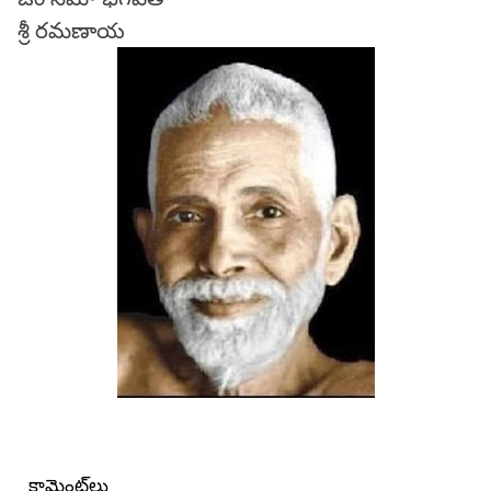
శ్రీ రమణాయ
కామెంట్‌లు