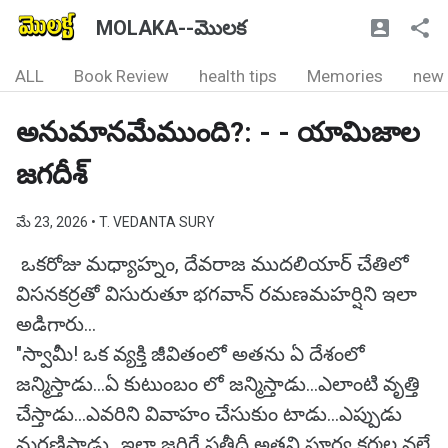
MOLAKA--మొలక
ALL
Book Review
health tips
Memories
new
అనుమానమేముంది?: - - యామిజాల
జగదీశ్
మే 23, 2026
• T. VEDANTA SURY
ఒకరోజు మధ్యాహ్నం, దేవరాజ ముదలియార్ చేతిలో
విసనకర్రతో విసురుతూ భగవాన్ రమణమహర్షిని ఇలా
అడిగారు...
"స్వామీ! ఒక వ్యక్తి జీవితంలో అతను ఏ దేశంలో
జన్మిస్తాడు...ఏ కుటుంబం లో జన్మిస్తాడు...ఎలాంటి వృత్తి
చేస్తాడు...ఎవరిని వివాహం చేసుకుం టాడు...ఎప్పుడు
మరణిస్తాడు...ఇలా జరిగే ప్రతీదీ అతని పూర్వ కర్మల వల్లే