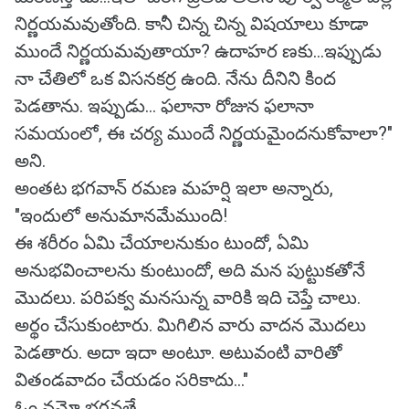
నిర్ణయమవుతోంది. కానీ చిన్న చిన్న విషయాలు కూడా
ముందే నిర్ణయమవుతాయా? ఉదాహర ణకు...ఇప్పుడు
నా చేతిలో ఒక విసనకర్ర ఉంది. నేను దీనిని కింద
పెడతాను. ఇప్పుడు... ఫలానా రోజున ఫలానా
సమయంలో, ఈ చర్య ముందే నిర్ణయమైందనుకోవాలా?"
అని.
అంతట భగవాన్ రమణ మహర్షి ఇలా అన్నారు,
"ఇందులో అనుమానమేముంది!
ఈ శరీరం ఏమి చేయాలనుకుం టుందో, ఏమి
అనుభవించాలను కుంటుందో, అది మన పుట్టుకతోనే
మొదలు. పరిపక్వ మనసున్న వారికి ఇది చెప్తే చాలు.
అర్థం చేసుకుంటారు. మిగిలిన వారు వాదన మొదలు
పెడతారు. అదా ఇదా అంటూ. అటువంటి వారితో
వితండవాదం చేయడం సరికాదు..."
ఓం నమో భగవతే