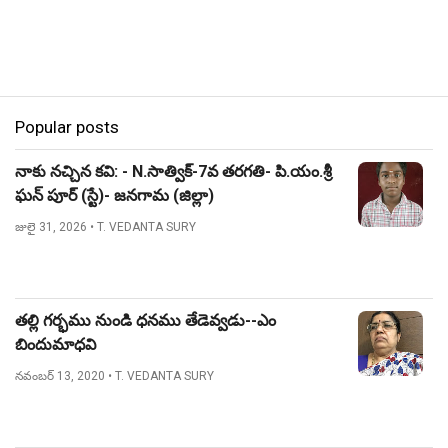
Popular posts
నాకు నచ్చిన కవి: - N.సాత్విక్-7వ తరగతి- పి.యం.శ్రీ
ఘన్ పూర్ (స్టే)- జనగామ (జిల్లా)
జులై 31, 2026
• T. VEDANTA SURY
తల్లి గర్భము నుండి ధనము తేడెవ్వడు--ఎం
బిందుమాధవి
నవంబర్ 13, 2020
• T. VEDANTA SURY