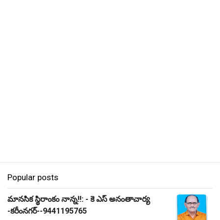
Popular posts
మానసిక స్థిరాంకం నాన్న!!: - కె ఎస్ అనంతాచార్య
-కరీంనగర్--9441195765