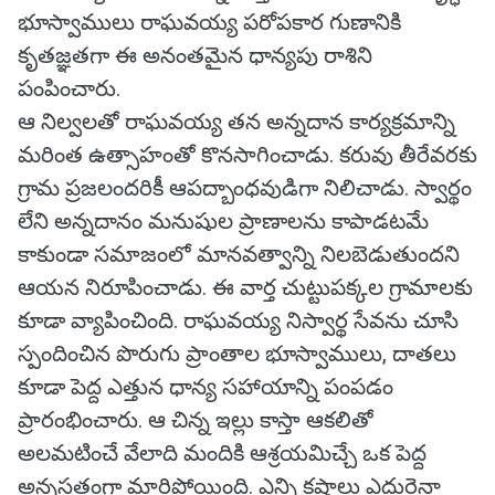
భూస్వాములు రాఘవయ్య పరోపకార గుణానికి
కృతజ్ఞతగా ఈ అనంతమైన ధాన్యపు రాశిని
పంపించారు.
ఆ నిల్వలతో రాఘవయ్య తన అన్నదాన కార్యక్రమాన్ని
మరింత ఉత్సాహంతో కొనసాగించాడు. కరువు తీరేవరకు
గ్రామ ప్రజలందరికీ ఆపద్బాంధవుడిగా నిలిచాడు. స్వార్థం
లేని అన్నదానం మనుషుల ప్రాణాలను కాపాడటమే
కాకుండా సమాజంలో మానవత్వాన్ని నిలబెడుతుందని
ఆయన నిరూపించాడు. ఈ వార్త చుట్టుపక్కల గ్రామాలకు
కూడా వ్యాపించింది. రాఘవయ్య నిస్వార్థ సేవను చూసి
స్పందించిన పొరుగు ప్రాంతాల భూస్వాములు, దాతలు
కూడా పెద్ద ఎత్తున ధాన్య సహాయాన్ని పంపడం
ప్రారంభించారు. ఆ చిన్న ఇల్లు కాస్తా ఆకలితో
అలమటించే వేలాది మందికి ఆశ్రయమిచ్చే ఒక పెద్ద
అన్నసత్రంగా మారిపోయింది. ఎన్ని కష్టాలు ఎదురైనా