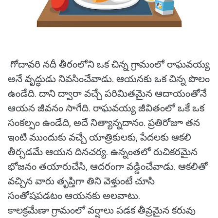
గోదావరి నదీ తీరంలోని ఒక చిన్న గ్రామంలో రాఘవయ్య
అనే వృద్ధుడు నివసించేవాడు. ఆయనకు ఒక చిన్న పొలం
ఉండేది. దాని ద్వారా వచ్చే పరిమితమైన ఆదాయంతోనే
ఆయన జీవనం సాగేది. రాఘవయ్య జీవితంలో ఒకే ఒక
సంకల్పం ఉండేది, అదే నిత్యాన్నదానం. ప్రతిరోజూ తన
ఇంటి ముందుకు వచ్చే యాత్రికులకు, పేదలకు ఆకలి
తీర్చడమే ఆయన దినచర్య. ఉన్నంతలో రుచికరమైన
భోజనం తయారుచేసి, ఆదరంగా వడ్డించేవాడు. ఆకలితో
వచ్చిన వారు తృప్తిగా తిని వెళ్తుంటే చూసి
సంతోషపడటం ఆయనకు అలవాటు.
కాలక్రమేణా గ్రామంలో వర్షాలు పడక తీవ్రమైన కరువు