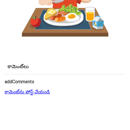
కామెంట్‌లు
addComments
కామెంట్‌ను పోస్ట్ చేయండి