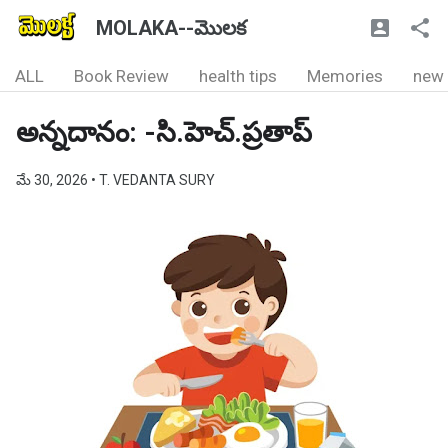
MOLAKA--మొలక
ALL
Book Review
health tips
Memories
new
అన్నదానం: -సి.హెచ్.ప్రతాప్
మే 30, 2026
• T. VEDANTA SURY