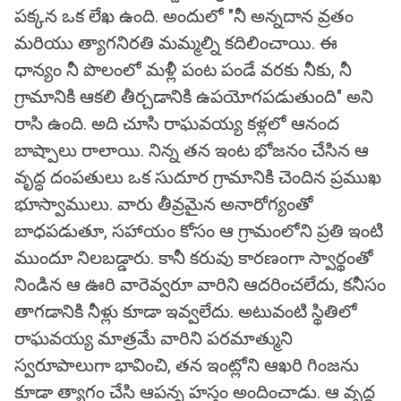
పక్కన ఒక లేఖ ఉంది. అందులో "నీ అన్నదాన వ్రతం
మరియు త్యాగనిరతి మమ్మల్ని కదిలించాయి. ఈ
ధాన్యం నీ పొలంలో మళ్లీ పంట పండే వరకు నీకు, నీ
గ్రామానికి ఆకలి తీర్చడానికి ఉపయోగపడుతుంది" అని
రాసి ఉంది. అది చూసి రాఘవయ్య కళ్లలో ఆనంద
బాష్పాలు రాలాయి. నిన్న తన ఇంట భోజనం చేసిన ఆ
వృద్ధ దంపతులు ఒక సుదూర గ్రామానికి చెందిన ప్రముఖ
భూస్వాములు. వారు తీవ్రమైన అనారోగ్యంతో
బాధపడుతూ, సహాయం కోసం ఆ గ్రామంలోని ప్రతి ఇంటి
ముందూ నిలబడ్డారు. కానీ కరువు కారణంగా స్వార్థంతో
నిండిన ఆ ఊరి వారెవ్వరూ వారిని ఆదరించలేదు, కనీసం
తాగడానికి నీళ్లు కూడా ఇవ్వలేదు. అటువంటి స్థితిలో
రాఘవయ్య మాత్రమే వారిని పరమాత్ముని
స్వరూపాలుగా భావించి, తన ఇంట్లోని ఆఖరి గింజను
కూడా త్యాగం చేసి ఆపన్న హస్తం అందించాడు. ఆ వృద్ధ