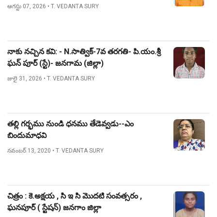
ఆగస్టు 07, 2026
• T. VEDANTA SURY
నాకు నచ్చిన కవి: - N.సాత్విక్-7వ తరగతి- పి.యం.శ్రీ
ఘన్ పూర్ (స్టే)- జనగామ (జిల్లా)
జులై 31, 2026
• T. VEDANTA SURY
తల్లి గర్భము నుండి ధనము తేడెవ్వడు--ఎం
బిందుమాధవి
నవంబర్ 13, 2020
• T. VEDANTA SURY
చిత్రం : కె.అక్షయ , సి ఇ సి మొదటి సంవత్సరం ,
ఘనపూర్ ( స్టేషన్) జనగాం జిల్లా