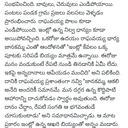
సంభవించింది. బావులు, చెరువులు ఎండిపోయాయి.
పంటలు పండక గ్రామ ప్రజలు వలసలు వెళ్ళడం
ప్రారంభించారు. రాఘవయ్య పొలం కూడా
ఎండిపోయింది. ఇంట్లో ఉన్న నిల్వ ధాన్యం కూడా
అయిపోవచ్చింది. ఒకరోజు ఉదయం రాఘవయ్య భార్య
జానకమ్మ ఎంతో ఆందోళనతో "ఇంట్లో కేవలం ఒక్క
పూటకు సరిపడే బియ్యం మాత్రమే ఉన్నాయి. ఈరోజు
మనం వండుకుంటే రేపటి నుండి తినడానికి ఏమీ లేదు.
ఇకపై అన్నదానాలు ఆపేయడం మంచిది" అని పలికింది.
దానికి రాఘవయ్య ప్రశాంతంగా నవ్వి "జానకమ్మ, ఆకలి
అనేది అందరికీ సమానమే. మన దగ్గర ఉన్న కొద్దిపాటి
ఆహారాన్ని దాచుకోవడం స్వార్థం అవుతుంది. ఈరోజు
దానం చేద్దాం, రేపటి సంగతి ఆ భగవంతుడే
చూసుకుంటాడు" అని సమాధానమిచ్చాడు. ఆ మాట
ప్రకారం ఇంట్లో ఉన్న ఆఖరి బియ్యంతో అన్నం వండారు.