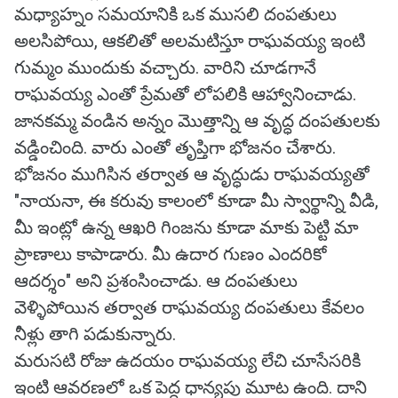
మధ్యాహ్నం సమయానికి ఒక ముసలి దంపతులు
అలసిపోయి, ఆకలితో అలమటిస్తూ రాఘవయ్య ఇంటి
గుమ్మం ముందుకు వచ్చారు. వారిని చూడగానే
రాఘవయ్య ఎంతో ప్రేమతో లోపలికి ఆహ్వానించాడు.
జానకమ్మ వండిన అన్నం మొత్తాన్ని ఆ వృద్ధ దంపతులకు
వడ్డించింది. వారు ఎంతో తృప్తిగా భోజనం చేశారు.
భోజనం ముగిసిన తర్వాత ఆ వృద్ధుడు రాఘవయ్యతో
"నాయనా, ఈ కరువు కాలంలో కూడా మీ స్వార్థాన్ని వీడి,
మీ ఇంట్లో ఉన్న ఆఖరి గింజను కూడా మాకు పెట్టి మా
ప్రాణాలు కాపాడారు. మీ ఉదార గుణం ఎందరికో
ఆదర్శం" అని ప్రశంసించాడు. ఆ దంపతులు
వెళ్ళిపోయిన తర్వాత రాఘవయ్య దంపతులు కేవలం
నీళ్లు తాగి పడుకున్నారు.
మరుసటి రోజు ఉదయం రాఘవయ్య లేచి చూసేసరికి
ఇంటి ఆవరణలో ఒక పెద్ద ధాన్యపు మూట ఉంది. దాని