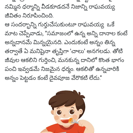
నమ్మిన ధర్మాన్ని వీడకూడదనే నిజాన్ని రాఘవయ్య
జీవితం నిరూపించింది.
ఆ సందర్భాన్ని గుర్తుచేసుకుంటూ రాఘవయ్య ఒకే
మాట చెప్పేవాడు, "సమాజంలో ఉన్న అన్ని దానాల కంటే
అన్నదానమే మిన్నయైనది. ఎందుకంటే అన్నం తిన్న
తర్వాతే ఏ మనిషైనా తృప్తిగా 'చాలు' అనగలడు. తోటి
జీవుల ఆకలిని గుర్తించి, మనకున్న దానిలో కొంత భాగం
పంచి ఇవ్వడమే నిజమైన ధర్మం. ఆకలితో ఉన్నవారికి
అన్నం పెట్టడం కంటే దైవపూజ వేరొకటి లేదు."