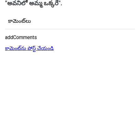
"అవనిలో అమ్మ ఒక్కరే".
కామెంట్‌లు
addComments
కామెంట్‌ను పోస్ట్ చేయండి