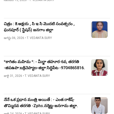
నవంబర్ 13, 2020
• T. VEDANTA SURY
చిత్రం : కె.అక్షయ , సి ఇ సి మొదటి సంవత్సరం ,
ఘనపూర్ ( స్టేషన్) జనగాం జిల్లా
ఆగస్టు 06, 2026
• T. VEDANTA SURY
*కాగితం మహిమ *: - మీర్జా తహూర-6వ, తరగతి
-జిపఉపా:బక్రిచెప్యాల-జిల్లా:సిద్దిపేట -9704865816.
జులై 31, 2026
• T. VEDANTA SURY
నేనే ఒక ప్రధాన మంత్రి అయితే : - ఎంత.రాకేష్-
తొమ్మిదవ తరగతి -Zphs.నర్మెట్ట-జనగామ జిల్లా.
జులై 24, 2026
• T. VEDANTA SURY