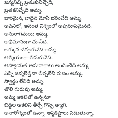
జన్మనిచ్చి బ్రతుకునిచ్చేది,
బ్రతకనిచ్చేది అమ్మ.
భారమైన, బాధైన మోసి భరించేది అమ్మ.
అవనిలో, అనంత విశ్వంలో అపురూపమైనది,
అనురాగమయి అమ్మ.
అభిమానంగా చూసేది,
అక్కున చేర్చుకునేది అమ్మ..
ఆత్మీయంగా తీసుకునేది..
ఆప్యాయత అనురాగాలు అందించేది అమ్మ.
ఎన్ని జన్మలెత్తినా తీర్చలేని రుణం అమ్మ..
స్వార్థం లేనిది అమ్మ.
తొలి గురువు అమ్మ.
అమ్మ ఆకలితో ఉన్ననూ
బిడ్డల ఆకలిని తీర్చే గొప్ప త్యాగి.
అనారోగ్యంతో ఉన్నా, అష్టకష్టాలు పడుతున్నా,