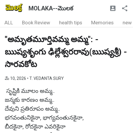
MOLAKA--మొలక
ALL
Book Review
health tips
Memories
new
"అమృతమూర్తివమ్మ అమ్మ": -
ఋష్యశృంగు ఢిల్లేశ్వరరావు(ఋష్యశ్రీ) -
సారవకోట
మే 10, 2026
• T. VEDANTA SURY
సృష్టికి మూలం అమ్మ..
జన్మకు కారణం అమ్మ..
దేవుని ప్రతిరూపం అమ్మ..
భగవంతునికైనా, భాగ్యవంతునకైనా,
బీదకైనా, రోదకైనా ఎవరికైనా