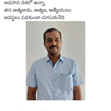
అవసాన దశలో ఉన్నా,
తన ఆత్మజుడు, ఆత్మజ, ఆత్మీయులు
అవస్థలు పడకుండా చూసుకునేది