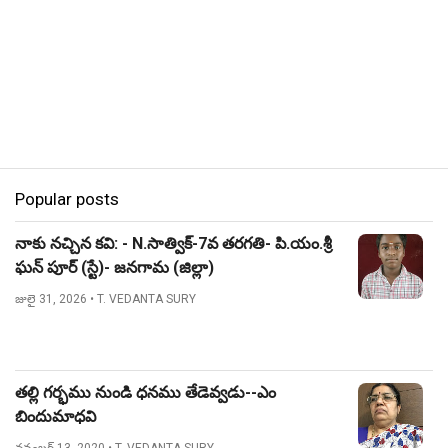
Popular posts
నాకు నచ్చిన కవి: - N.సాత్విక్-7వ తరగతి- పి.యం.శ్రీ
ఘన్ పూర్ (స్టే)- జనగామ (జిల్లా)
జులై 31, 2026
• T. VEDANTA SURY
తల్లి గర్భము నుండి ధనము తేడెవ్వడు--ఎం
బిందుమాధవి