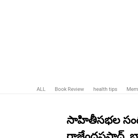
ALL
Book Review
health tips
Mem
సాహితీసభల సందోహ
రాజేంద్రప్రసాద్,