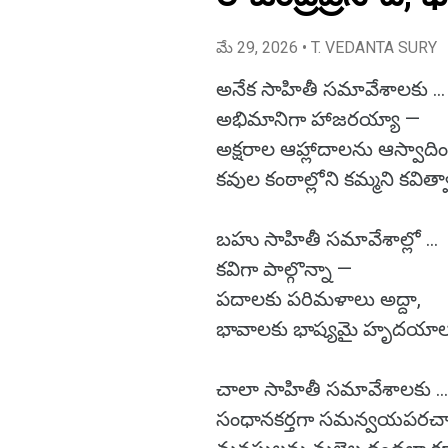
మే 29, 2026
• T. VEDANTA SURY
అనేక సాహితీ సమావేశాలకు …
అభిమానిగా హాజరయ్యా —
అక్షరాల ఆహ్లాదాలను ఆస్వాది
కవుల కంఠాల్లోని కమ్మని కవిత్వాన
బహు సాహితీ సమావేశాల్లో …
కవిగా పాల్గొన్నా —
పదాలకు పరిమళాలు అద్దా,
భావాలకు భాష్యమై హృదయాలన
చాలా సాహితీ సమావేశాలకు …
సంధానకర్తగా సమన్వయపరచ