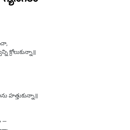
ంచా,
్ని క్రోలుకున్నా॥
ు హత్తుకున్నా॥
ా —