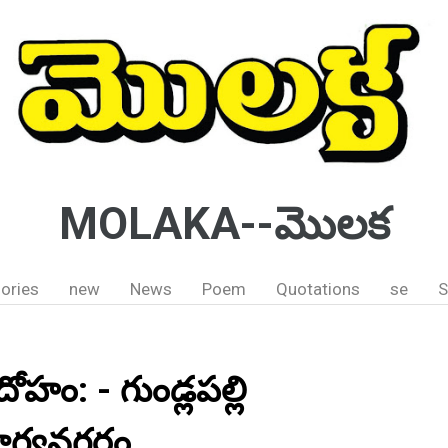
MOLAKA--మొలక
ories
new
News
Poem
Quotations
se
S
ం: - గుండ్లపల్లి
 భాగ్యనగరం