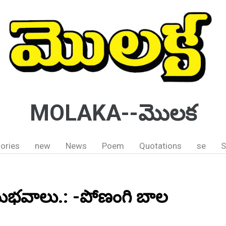
MOLAKA--మొలక
ories
new
News
Poem
Quotations
se
S
ుభవాలు.: -పోణంగి బాల