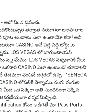
 - అదో వింత ప్రపంచం
రి పదకొండున్నర తర్వాత నయాగరా జలపాతాల
టి పూట అందాలు ఎలా ఉంటాయో కదా! అని
ుగా CASINO అనే పెద్ద పెద్ద బోర్డులు
ిన్నాను. LOS VEGAS లో బాగుంటాయనీ
 వల్ల మేము LOS VEGAS వెళ్ళడానికి వీలు
కడైనా ఒకసారి CASINO ఎలా ఉంటుందో చూడాలని
దే తడవుగా వెంటనే దగ్గరలో ఉన్న - "SENECA
SINO లోపలికి వెళ్ళాము. రంగు రంగుల
దాని మీద ఒక పక్కగా అతి సుందరంగా చెక్కిన
ర్షణీయంగా దర్శనమిచ్చింది.
entification కోసం అడిగితే మా Pass Ports