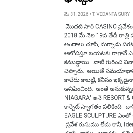
మే 31, 2026
• T. VEDANTA SURY
మొదటి సారి CASINO ప్రవేశం
2018 మే నెల 19వ తేదీ రాత్
అందాలు చూసి, మర్నాడు పగ
ఆలోచిస్తూ బయటకు రాగానే ఎదుర
కనబడ్డాయి. వాటి గురించి వ
చెప్పారు. అయితే సమయాభావం
కాలేదు కాబట్టి, కనీసం ఇక్
అనిపించింది. అంతే అనుకున్న
NIAGARA" అనే RESORT & CA
కార్పెట్ స్వాగతం పలికింది. 
EAGLE SCULPTURE ఎంతో ఆక
ప్రవేశ రుసుము లేదు కానీ, Id