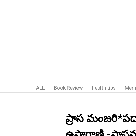
ALL
Book Review
health tips
Mem
ప్రాస మంజరి*పద్
ఉషారాణి -ప్రాస