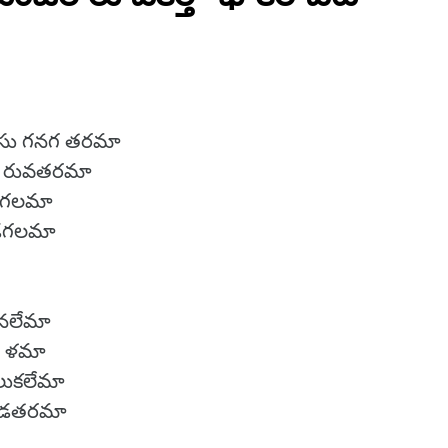
సు గనగ తరమా
మ రువతరమా
నగలమా
ీడగలమా
కనలేమా
ంగ ళమా
ుకలేమా
ీడతరమా