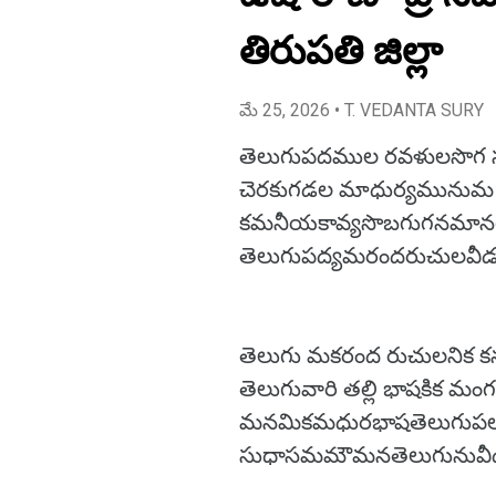
తిరుపతి జిల్లా
మే 25, 2026
• T. VEDANTA SURY
తెలుగుపదముల రవళులసొగ 
చెరకుగడల మాధుర్యమును
కమనీయకావ్యసొబగుగనమా
తెలుగుపద్యమరందరుచులవ
తెలుగు మకరంద రుచులనిక 
తెలుగువారి తల్లి భాషకిక మ
మనమికమధురభాషతెలుగుపల
సుధాసమమౌమనతెలుగునువ