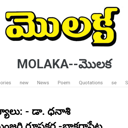
MOLAKA--మొలక
ories
new
News
Poem
Quotations
se
S
యాలు: - డా. ధనాశి
మంజరి రూపకర్త -భాకరాపేట