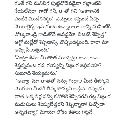
గంతే గని మనిషిగ పుట్టినోడెవడైనా గట్లాంటివి
శేయలేవర్రా! గాడో గనీ, తాతో గని "ఆకాశానికి
ఎంటిక ముడేశినట్టు" ఎచ్చులు శెప్తుంటే పిచ్చి
మొగాల్లెక్క ఇనుకుంట ఉన్నారారా. గాన్ని మనింటికి
తోల్కరాండ్రి గాడితోనే అవద్దమో, నిజవోఁ శెప్పిత్త."
అగ్గో మల్లేదో శెప్పడాన్కి వొచ్చిండట్టుంది. రారా మా
అవ్వ పిలుత్తుంది."
"ఏంట్రా శీనూ మీ తాత ముచ్చెట్లు శానా శానా
శెప్తన్నవంట గద. గయ్యన్ని నిజ్జంగ జర్గినయా?
సుబూది శెయ్యమను."
"అవ్వా! మా తాతతో నన్ను గుర్రాల మీద తీస్కోని
మొగులు మీదకి తీస్కపొమ్మని అడ్గిన.. గప్పుడు
తాత ఒక్కతీర్గ నవ్వి కతొతికె శెప్పినగని గట్ల నిజ్జంగ
మడుషులు శెయ్యలేత్తరని శెప్పిన్నారా! పిచ్చోడా
అన్నడవ్వా!" మాయా లోకం కతలు గట్లనే