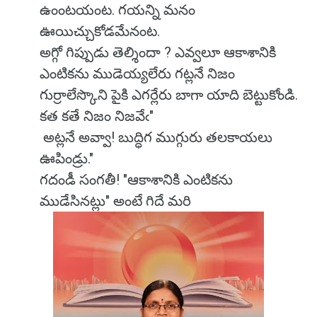
ఉంంటయంట. గయన్ని మనం
ఊయిచ్చుకోడమేనంట.
అగ్గో గిప్పుడు తెల్శిందా ? ఎవ్వలూ ఆకాశానికి
ఎంటికను ముడెయ్యలేరు గట్లనే నిజం
గుర్రాలేస్కొని పైకి ఎగర్లేరు బాగా యాది బెట్టుకోండి.
కత కతే నిజం నిజవేఁ"
అట్లనే అవ్వా! బుద్ధిగ ముగ్గురు తలకాయలు
ఊపిండ్రు."
గదండీ సంగతీ! "ఆకాశానికి ఎంటికను
ముడేసినట్లు" అంటే గిదే మరి