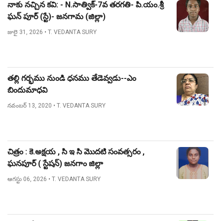
నాకు నచ్చిన కవి: - N.సాత్విక్-7వ తరగతి- పి.యం.శ్రీ
ఘన్ పూర్ (స్టే)- జనగామ (జిల్లా)
జులై 31, 2026
• T. VEDANTA SURY
తల్లి గర్భము నుండి ధనము తేడెవ్వడు--ఎం
బిందుమాధవి
నవంబర్ 13, 2020
• T. VEDANTA SURY
చిత్రం : కె.అక్షయ , సి ఇ సి మొదటి సంవత్సరం ,
ఘనపూర్ ( స్టేషన్) జనగాం జిల్లా
ఆగస్టు 06, 2026
• T. VEDANTA SURY