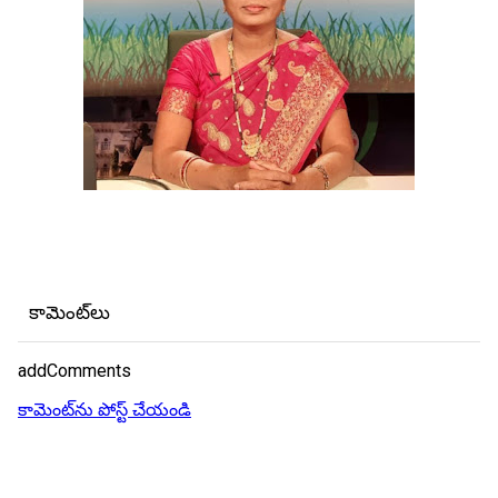
కామెంట్‌లు
addComments
కామెంట్‌ను పోస్ట్ చేయండి