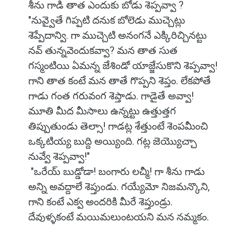
శీను గాడి తాత ఎందుకు బోడు శెప్పవ్వా ?
"నువ్వైతే గిప్పటి దనుక బోలెడు ముచ్చెట్లు
శెప్పేదాన్వి. గా ముచ్చెటి అనంగనే ఎక్కిరిచ్చినట్టు
నవ్ తున్నవెందుకవ్వా? మన తాత సుత
గస్మంటియి ఏమన్న జేశిండో యాజ్జేసుకొని శెప్పవ్వా!
గాని తాత కంటే మన తాతే గొప్పని శెప్తం. లేకపోతే
గాడు గంత గరువంగ శెప్తాడు. గాడైతే అవ్వా!
మూతి మీద మీసాలు ఉన్నట్టు ఉత్తుత్తగ
తిప్పుతుండు తెల్సా! గాడట్ల శేత్తుంటే శెంపమీంచి
ఒక్కటియ్య బుద్ది అయ్యింది. గట్ల జెయ్యొచ్చా
నువ్వే శెప్పవ్వా!"
"ఒరేయ్ బుడ్డోడా! బంగారు లచ్మీ! గా శీను గాడు
అన్ని అవద్దాలే శెప్తుండు. గయ్యేమో నిజమన్కొని,
గాని కంటే ఎక్వ అందరికి మీరే శెప్తుండ్రు.
దేవుళ్ళకంటే మయిమలుంటయని మన నమ్మకం.