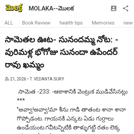
MOLAKA--మొలక
ALL
Book Review
health tips
Memories
new
సామెతల ఊట- సునందమ్మ నోట: -
వురిమళ్ల భోగోజు సునందా ఉపేందర్
రావు ఖమ్మం
మే 21, 2026
• T. VEDANTA SURY
సామెత -233: -ఆకాశానికి వెంట్రుక ముడివే‌సినట్లు
***
"అవ్వా!అవ్వా!మా శీను గాడి తాతంట శానా శానా
గొప్పోడంట. గాయనకి ఎన్కట ఏడు గుర్రాలు
ఉండేయంట.గవీటన్నిటికి తాళ్ళుగట్టి రతం లెక్క