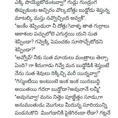
ఎక్కి పొయ్యేటోడంటవ్వా!" గుడ్లు గుండ్రంగ
తిప్పుకుంట ఆచ్చిరం వొల్కబోత్తు బుడ్డోడు శెప్తున్న
మాటల్కి మస్తు నవ్వొచ్చింది అవ్వకి".
"ఇంకేం శెప్పిండురా నీ దోత్తు?వాళ్ళ తాత గుర్రాలు
ఆకాశంల పచ్చులోలె ఎగుర్తయి యని సుత
శెప్పిండా? గవ్వెక్కి పెపంచకం సూసొచ్చేటోడని
శెప్పిండా?"
"అవ్వోవ్! నీకు సుత మాయలు మంత్రాలు తెల్సా
ఏంది? గా శీనుగాడు గివ్వే మన బుడ్డోడికి శెప్తుంటే
నేను సుత శెవులు రిక్కిచ్చి మరీ యిన్నవ్వా!"
"గిస్మంటియి ఇంటుంటె ఇంక ఇంక యినబుద్ది
అయితయి గదరా బుడ్డోడా?అవునానే లచ్మీ"
"అవునవ్వా! మనం నిత్తెం పూజ్జేత్తం సూడు,గా
అనుమంతుడు మొగులు మీదున్న సూరియున్ని
పండనుకొని మింగడానికి పైకెగిరండా లేడా? గట్లనే