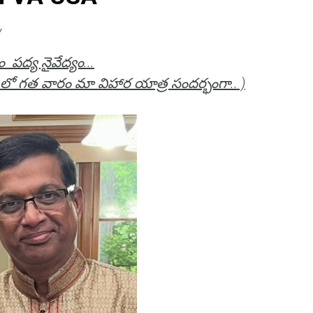
Y
 పద్య నైవేద్యం...
్ లో గత వారం మా విహార యాత్ర సందర్భంగా.. )