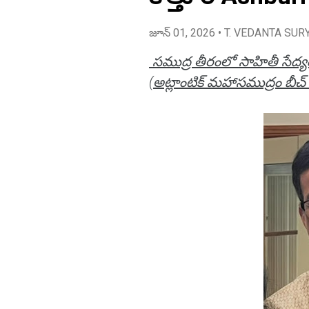
జూన్ 01, 2026
• T. VEDANTA SUR
సముద్ర తీరంలో సాహితీ సేద్యం
(అట్లాంటిక్ మహాసముద్రం బీచ