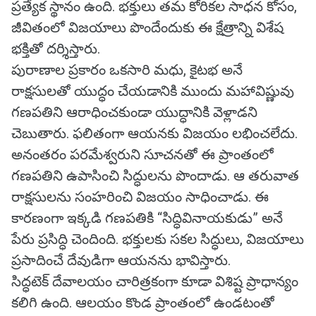
ప్రత్యేక స్థానం ఉంది. భక్తులు తమ కోరికల సాధన కోసం,
జీవితంలో విజయాలు పొందేందుకు ఈ క్షేత్రాన్ని విశేష
భక్తితో దర్శిస్తారు.
పురాణాల ప్రకారం ఒకసారి మధు, కైటభ అనే
రాక్షసులతో యుద్ధం చేయడానికి ముందు మహావిష్ణువు
గణపతిని ఆరాధించకుండా యుద్ధానికి వెళ్లాడని
చెబుతారు. ఫలితంగా ఆయనకు విజయం లభించలేదు.
అనంతరం పరమేశ్వరుని సూచనతో ఈ ప్రాంతంలో
గణపతిని ఉపాసించి సిద్ధులను పొందాడు. ఆ తరువాత
రాక్షసులను సంహరించి విజయం సాధించాడు. ఈ
కారణంగా ఇక్కడి గణపతికి “సిద్ధివినాయకుడు” అనే
పేరు ప్రసిద్ధి చెందింది. భక్తులకు సకల సిద్ధులు, విజయాలు
ప్రసాదించే దేవుడిగా ఆయనను భావిస్తారు.
సిద్ధటెక్ దేవాలయం చారిత్రకంగా కూడా విశిష్ట ప్రాధాన్యం
కలిగి ఉంది. ఆలయం కొండ ప్రాంతంలో ఉండటంతో