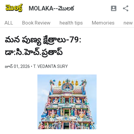
MOLAKA--మొలక
ALL
Book Review
health tips
Memories
new
మన పుణ్య క్షేత్రాలు-79:
డా:సి.హెచ్.ప్రతాప్
జూన్ 01, 2026
• T. VEDANTA SURY