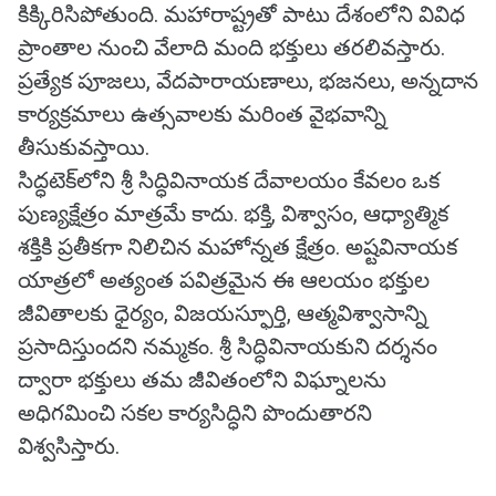
కిక్కిరిసిపోతుంది. మహారాష్ట్రతో పాటు దేశంలోని వివిధ
ప్రాంతాల నుంచి వేలాది మంది భక్తులు తరలివస్తారు.
ప్రత్యేక పూజలు, వేదపారాయణాలు, భజనలు, అన్నదాన
కార్యక్రమాలు ఉత్సవాలకు మరింత వైభవాన్ని
తీసుకువస్తాయి.
సిద్ధటెక్‌లోని శ్రీ సిద్ధివినాయక దేవాలయం కేవలం ఒక
పుణ్యక్షేత్రం మాత్రమే కాదు. భక్తి, విశ్వాసం, ఆధ్యాత్మిక
శక్తికి ప్రతీకగా నిలిచిన మహోన్నత క్షేత్రం. అష్టవినాయక
యాత్రలో అత్యంత పవిత్రమైన ఈ ఆలయం భక్తుల
జీవితాలకు ధైర్యం, విజయస్ఫూర్తి, ఆత్మవిశ్వాసాన్ని
ప్రసాదిస్తుందని నమ్మకం. శ్రీ సిద్ధివినాయకుని దర్శనం
ద్వారా భక్తులు తమ జీవితంలోని విఘ్నాలను
అధిగమించి సకల కార్యసిద్ధిని పొందుతారని
విశ్వసిస్తారు.