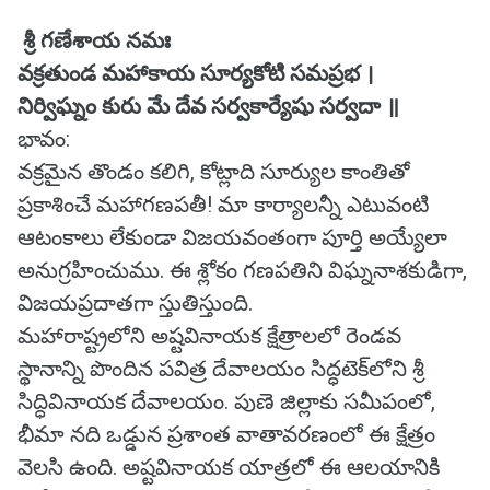
శ్రీ గణేశాయ నమః
వక్రతుండ మహాకాయ సూర్యకోటి సమప్రభ ।
నిర్విఘ్నం కురు మే దేవ సర్వకార్యేషు సర్వదా ॥
భావం:
వక్రమైన తొండం కలిగి, కోట్లాది సూర్యుల కాంతితో
ప్రకాశించే మహాగణపతీ! మా కార్యాలన్నీ ఎటువంటి
ఆటంకాలు లేకుండా విజయవంతంగా పూర్తి అయ్యేలా
అనుగ్రహించుము. ఈ శ్లోకం గణపతిని విఘ్ననాశకుడిగా,
విజయప్రదాతగా స్తుతిస్తుంది.
మహారాష్ట్రలోని అష్టవినాయక క్షేత్రాలలో రెండవ
స్థానాన్ని పొందిన పవిత్ర దేవాలయం సిద్ధటెక్‌లోని శ్రీ
సిద్ధివినాయక దేవాలయం. పుణె జిల్లాకు సమీపంలో,
భీమా నది ఒడ్డున ప్రశాంత వాతావరణంలో ఈ క్షేత్రం
వెలసి ఉంది. అష్టవినాయక యాత్రలో ఈ ఆలయానికి