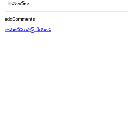
కామెంట్‌లు
addComments
కామెంట్‌ను పోస్ట్ చేయండి