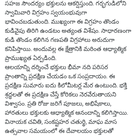
సహజ సౌందర్యం భక్తులను ఆకర్షిస్తుంది. గర్భగుడిలోని
స్వామివారి విగ్రహం స్వయంభువుగా
భావించబడుతుంది. ముఖ్యంగా ఈ విగ్రహం తొండం
కుడివైపు తిరిగి ఉండటం అత్యంత విశేషం. సాధారణంగా
కుడి తొండం కలిగిన గణపతి విగ్రహాలు అరుదుగా
కనిపిస్తాయి. అందువల్ల ఈ క్షేత్రానికి మరింత ఆధ్యాత్మిక
ప్రాముఖ్యత ఏర్పడింది.
ఆలయాన్ని దర్శించే భక్తులు భీమా నది పరిసర
ప్రాంతాన్ని ప్రదక్షిణ చేయడం ఒక సంప్రదాయం. ఈ
ప్రదక్షిణ సుమారు ఐదు కిలోమీటర్ల మేర ఉంటుంది. భక్తి
శ్రద్ధలతో ఈ ప్రదక్షిణ చేస్తే కోరికలు నెరవేరుతాయని
విశ్వాసం. ప్రతి రోజు జరిగే పూజలు, అభిషేకాలు,
హారతులు భక్తులకు ఆధ్యాత్మిక ఆనందాన్ని కలిగిస్తాయి.
వినాయక చవితి, సంకష్టహర చతుర్థి, మాఘ మాస
ఉత్సవాల సమయంలో ఈ దేవాలయం భక్తులతో