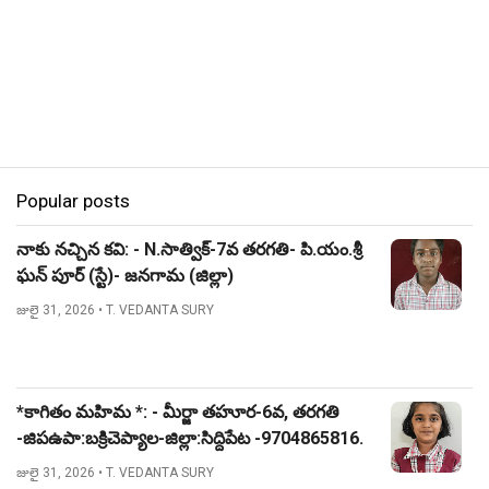
Popular posts
నాకు నచ్చిన కవి: - N.సాత్విక్-7వ తరగతి- పి.యం.శ్రీ
ఘన్ పూర్ (స్టే)- జనగామ (జిల్లా)
జులై 31, 2026
• T. VEDANTA SURY
*కాగితం మహిమ *: - మీర్జా తహూర-6వ, తరగతి
-జిపఉపా:బక్రిచెప్యాల-జిల్లా:సిద్దిపేట -9704865816.
జులై 31, 2026
• T. VEDANTA SURY