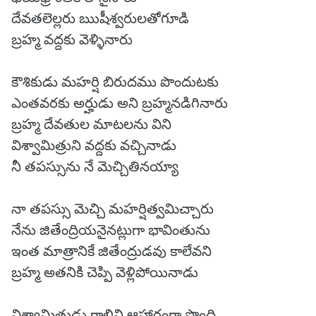
దేవతలెల్లరు ఋషీశ్వరులతోగూడి
బ్రహ్మ వద్దకు వెళ్ళినారు
కౌశికుడు మహర్షి బిరుదము పొందుటకు
ఎంతవరకు అర్హుడు అని బ్రహ్మనడిగినారు
బ్రహ్మ దేవతుల మాటలను విని
విశ్వామిత్రుని వద్దకు వచ్చినాడు
నీ తపస్సును నే మెచ్చితినయ్యా
నా తపస్సు మెచ్చి మహర్షిత్వమిచ్చారు
నేను జితేంద్రియనైనట్లుగా భావింతును
ఇంత మాత్రానికే జితేంద్రుడవు కాలేవని
బ్రహ్మ అతనికి చెప్పి వెళ్లిపోయినాడు
విశ్వామిత్రుడు గాలిని ఆహారంగా పొంది