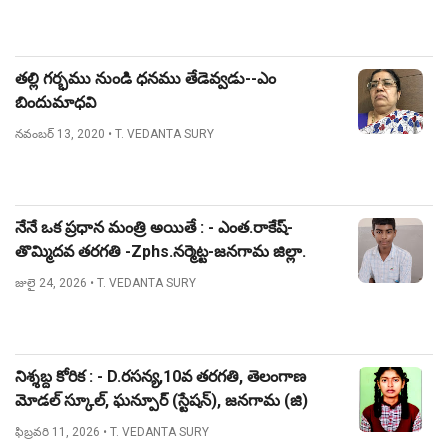
తల్లి గర్భము నుండి ధనము తేడెవ్వడు--ఎం
బిందుమాధవి
నవంబర్ 13, 2020
• T. VEDANTA SURY
నేనే ఒక ప్రధాన మంత్రి అయితే : - ఎంత.రాకేష్-
తొమ్మిదవ తరగతి -Zphs.నర్మెట్ట-జనగామ జిల్లా.
జులై 24, 2026
• T. VEDANTA SURY
నిశ్శబ్ద కోరిక : - D.రసన్య,10వ తరగతి, తెలంగాణ
మోడల్ స్కూల్, ఘన్పూర్ (స్టేషన్), జనగామ (జి)
ఫిబ్రవరి 11, 2026
• T. VEDANTA SURY