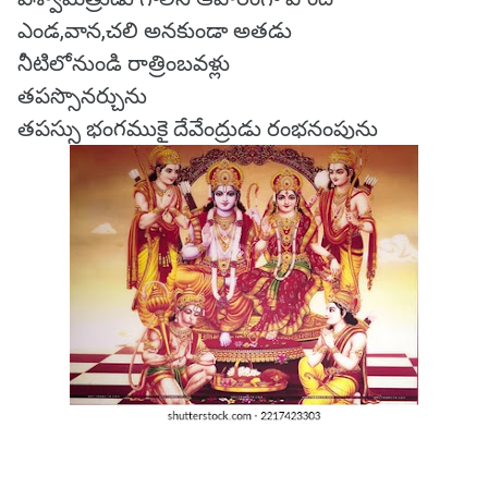
ఎండ,వాన,చలి అనకుండా అతడు
నీటిలోనుండి రాత్రింబవళ్లు
తపస్సొనర్చును
తపస్సు భంగముకై దేవేంద్రుడు రంభనంపును