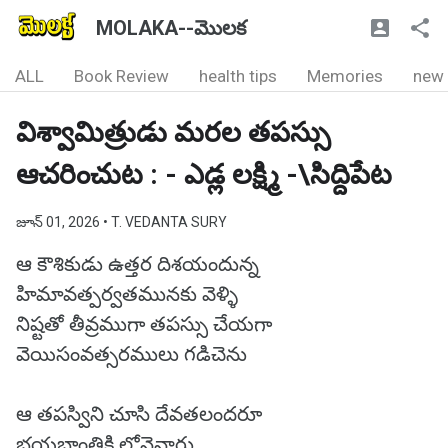
MOLAKA--మొలక
ALL
Book Review
health tips
Memories
new
విశ్వామిత్రుడు మరల తపస్సు
ఆచరించుట : - ఎడ్ల లక్ష్మి -\సిద్దిపేట
జూన్ 01, 2026
• T. VEDANTA SURY
ఆ కౌశికుడు ఉత్తర దిశయందున్న
హిమావత్పర్వతమునకు వెళ్ళి
నిష్టతో తీవ్రముగా తపస్సు చేయగా
వెయిసంవత్సరములు గడిచెను
ఆ తపస్విని చూసి దేవతలందరూ
భయభ్రాంతికి లోనైనారు