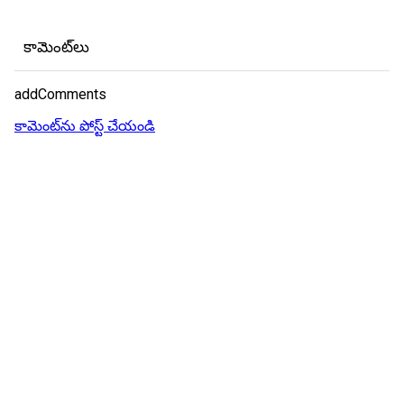
కామెంట్‌లు
addComments
కామెంట్‌ను పోస్ట్ చేయండి