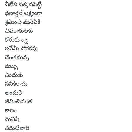
వీటిని పక్కనపెట్టి
ధనార్జనే లక్ష్యంగా
శ్రమించే మనిషికి
చివరాకులకు
కోరుకున్నా
ఇవేమీ దొరకవు
చెంతనున్న
డబ్బు
ఎందుకు
పనికిరాదు
అందుకే
జీవించినంత
కాలం
మనిషి
ఎదుటివారి