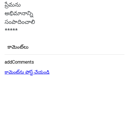
ప్రేమను
అభిమానాన్ని
సంపాదించాలి
*****
కామెంట్‌లు
addComments
కామెంట్‌ను పోస్ట్ చేయండి