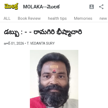
MOLAKA--మొలక
ALL
Book Review
health tips
Memories
new
డబ్బు : - - రామగిరి భీష్మాచారి
జూన్ 01, 2026
• T. VEDANTA SURY