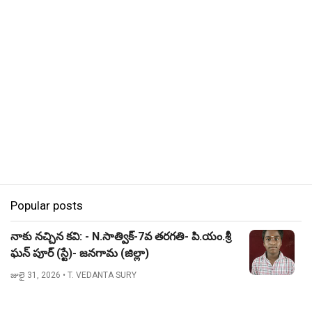
Popular posts
నాకు నచ్చిన కవి: - N.సాత్విక్-7వ తరగతి- పి.యం.శ్రీ
ఘన్ పూర్ (స్టే)- జనగామ (జిల్లా)
జులై 31, 2026
• T. VEDANTA SURY