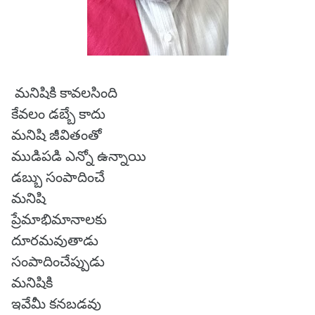
మనిషికి కావలసింది
కేవలం డబ్బే కాదు
మనిషి జీవితంతో
ముడిపడి ఎన్నో ఉన్నాయి
డబ్బు సంపాదించే
మనిషి
ప్రేమాభిమానాలకు
దూరమవుతాడు
సంపాదించేప్పుడు
మనిషికి
ఇవేమీ కనబడవు