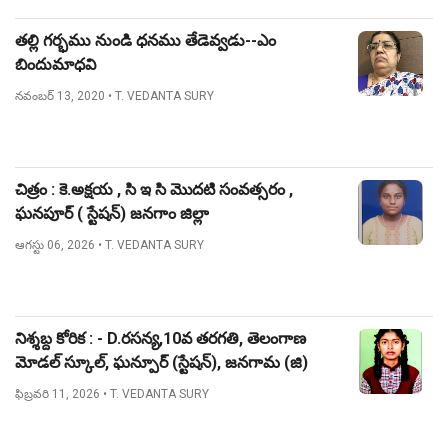
తల్లి గర్భము నుండి ధనము తేడెవ్వడు--ఎం
బిందుమాధవి
నవంబర్ 13, 2020
• T. VEDANTA SURY
చిత్రం : కె.అక్షయ , సి ఇ సి మొదటి సంవత్సరం ,
ఘనపూర్ ( స్టేషన్) జనగాం జిల్లా
ఆగస్టు 06, 2026
• T. VEDANTA SURY
నిశ్శబ్ద కోరిక : - D.రసన్య,10వ తరగతి, తెలంగాణ
మోడల్ స్కూల్, ఘన్పూర్ (స్టేషన్), జనగామ (జి)
ఫిబ్రవరి 11, 2026
• T. VEDANTA SURY