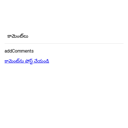
కామెంట్‌లు
addComments
కామెంట్‌ను పోస్ట్ చేయండి