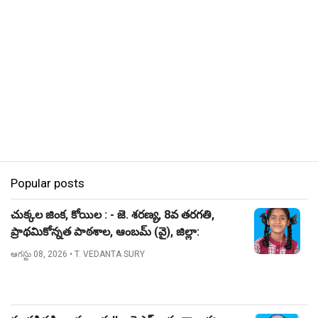
Popular posts
చుక్కల జింక, కోయిల : - జె. శరణ్య, 8వ తరగతి,
ప్రాథమికోన్నత పాఠశాల, ఆంబమ్ (వై), జిల్లా:
నిజామాబాద్.
ఆగస్టు 08, 2026
• T. VEDANTA SURY