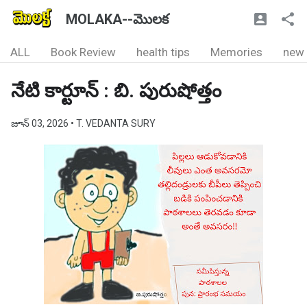
MOLAKA--మొలక
ALL
Book Review
health tips
Memories
new
నేటి కార్టూన్ : బి. పురుషోత్తం
జూన్ 03, 2026
• T. VEDANTA SURY