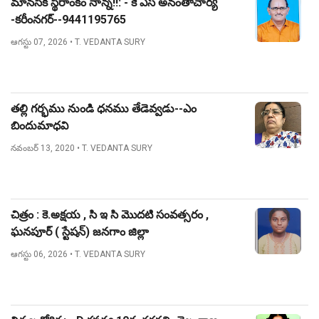
మానసిక స్థిరాంకం నాన్న!!: - కె ఎస్ అనంతాచార్య
-కరీంనగర్--9441195765
ఆగస్టు 07, 2026
• T. VEDANTA SURY
తల్లి గర్భము నుండి ధనము తేడెవ్వడు--ఎం
బిందుమాధవి
నవంబర్ 13, 2020
• T. VEDANTA SURY
చిత్రం : కె.అక్షయ , సి ఇ సి మొదటి సంవత్సరం ,
ఘనపూర్ ( స్టేషన్) జనగాం జిల్లా
ఆగస్టు 06, 2026
• T. VEDANTA SURY