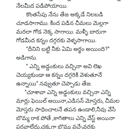
నేలమీద పడిపోయాయి.
కొంతసేపు నేను తేజ అక్కడే నిలబడి
చూడసాగాము. కింద పడిన చీమలు మెల్లగా
మరలా గోడ నెక్క సాగాయి. మళ్ళీ బారుగా
గోడమీద కన్నం దగ్గరకు వెళ్ళసాగాయి.
"దీనిని బట్టి నీకు ఏమి అర్థం అయింది?"
అడిగాను.
" ఎన్ని అడ్డంకులు వచ్చినా అవి లెఖ
చెయ్యకుండా ఆ కన్నం దగ్గరికి వెళుతూనే
ఉన్నాయి" నవ్వుతూ చెప్పాడు తేజ.
"చూశావా ఎన్ని అడ్డంకులు వచ్చినా ఎన్ని
మార్లు ఫెయిల్ అయినా,ఎడిసన్ మోస్తరు, చీమల
మోస్తరు సాధించాలనే తపన ఉండాలి,నీవు వేసే
బొమ్మ రాక పోతే ,కాగితాలు ఎన్ని వేస్ట్ అయినా
పరవాలేదు,చక్కగా బొమ్మ వచ్చేవరకు