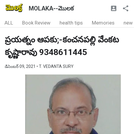
MOLAKA--మొలక
ALL
Book Review
health tips
Memories
new
ప్రయత్నం ఆపకు;-కంచనపల్లి వేంకట
కృష్ణారావు 9348611445
డిసెంబర్ 09, 2021
• T. VEDANTA SURY