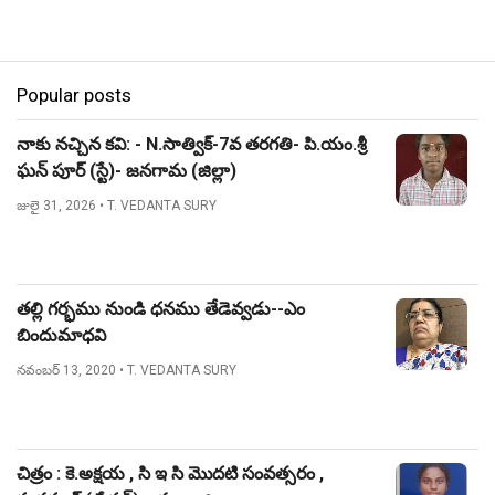
Popular posts
నాకు నచ్చిన కవి: - N.సాత్విక్-7వ తరగతి- పి.యం.శ్రీ
ఘన్ పూర్ (స్టే)- జనగామ (జిల్లా)
జులై 31, 2026
• T. VEDANTA SURY
తల్లి గర్భము నుండి ధనము తేడెవ్వడు--ఎం
బిందుమాధవి
నవంబర్ 13, 2020
• T. VEDANTA SURY
చిత్రం : కె.అక్షయ , సి ఇ సి మొదటి సంవత్సరం ,