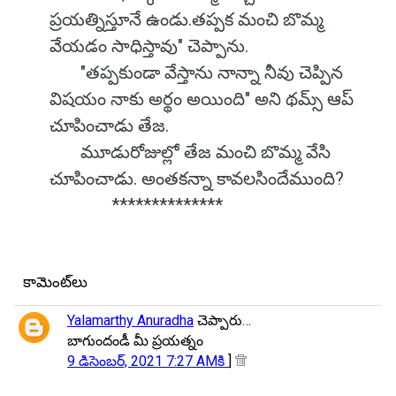
ప్రయత్నిస్తూనే ఉండు.తప్పక మంచి బొమ్మ
వేయడం సాధిస్తావు" చెప్పాను.
"తప్పకుండా వేస్తాను నాన్నా నీవు చెప్పిన
విషయం నాకు అర్థం అయింది" అని థమ్స్ ఆప్
చూపించాడు తేజ.
మూడురోజుల్లో తేజ మంచి బొమ్మ వేసి
చూపించాడు. అంతకన్నా కావలసిందేముంది?
**************
కామెంట్‌లు
Yalamarthy Anuradha
చెప్పారు…
బాగుందండీ మీ ప్రయత్నం
9 డిసెంబర్, 2021 7:27 AMకి
]