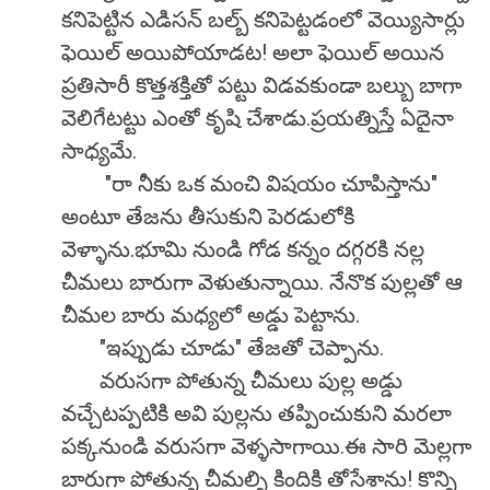
కనిపెట్టిన ఎడిసన్ బల్బ్ కనిపెట్టడంలో వెయ్యిసార్లు
ఫెయిల్ అయిపోయాడట! అలా ఫెయిల్ అయిన
ప్రతిసారీ కొత్తశక్తితో పట్టు విడవకుండా బల్బు బాగా
వెలిగేటట్టు ఎంతో కృషి చేశాడు.ప్రయత్నిస్తే ఏదైనా
సాధ్యమే.
"రా నీకు ఒక మంచి విషయం చూపిస్తాను"
అంటూ తేజను తీసుకుని పెరడులోకి
వెళ్ళాను.భూమి నుండి గోడ కన్నం దగ్గరకి నల్ల
చీమలు బారుగా వెళుతున్నాయి. నేనొక పుల్లతో ఆ
చీమల బారు మధ్యలో అడ్డు పెట్టాను.
"ఇప్పుడు చూడు" తేజతో చెప్పాను.
వరుసగా పోతున్న చీమలు పుల్ల అడ్డు
వచ్చేటప్పటికి అవి పుల్లను తప్పించుకుని మరలా
పక్కనుండి వరుసగా వెళ్ళసాగాయి.ఈ సారి మెల్లగా
బారుగా పోతున్న చీమల్ని కిందికి తోసేశాను! కొన్ని