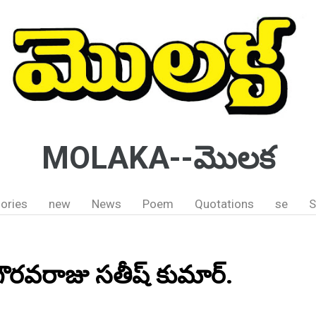
MOLAKA--మొలక
ories
new
News
Poem
Quotations
se
S
గౌరవరాజు సతీష్ కుమార్.