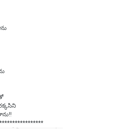
ా
ాను
ెను
తో
రక్కసిని
ాను!!
*****************