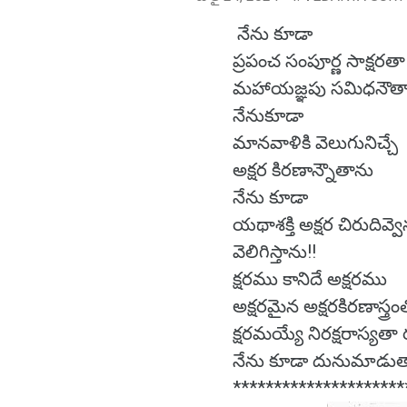
నేను కూడా
ప్రపంచ సంపూర్ణ సాక్షరత
మహాయజ్ఞపు సమిధనౌత
నేనుకూడా
మానవాళికి వెలుగునిచ్చే
అక్షర కిరణాన్నౌతాను
నేను కూడా
యథాశక్తి అక్షర చిరుదివ్వ
వెలిగిస్తాను!!
క్షరము కానిదే అక్షరము
అక్షరమైన అక్షరకిరణాస్త్రం
క్షరమయ్యే నిరక్షరాస్యతా 
నేను కూడా దునుమాడుత
*********************