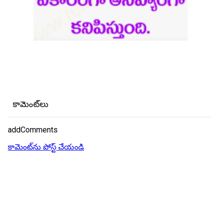
కామెంట్‌లు
addComments
కామెంట్‌ను పోస్ట్ చేయండి