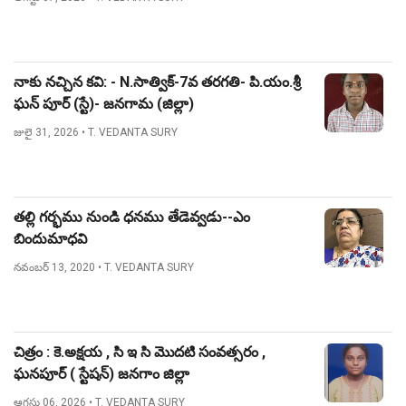
నాకు నచ్చిన కవి: - N.సాత్విక్-7వ తరగతి- పి.యం.శ్రీ
ఘన్ పూర్ (స్టే)- జనగామ (జిల్లా)
జులై 31, 2026
• T. VEDANTA SURY
తల్లి గర్భము నుండి ధనము తేడెవ్వడు--ఎం
బిందుమాధవి
నవంబర్ 13, 2020
• T. VEDANTA SURY
చిత్రం : కె.అక్షయ , సి ఇ సి మొదటి సంవత్సరం ,
ఘనపూర్ ( స్టేషన్) జనగాం జిల్లా
ఆగస్టు 06, 2026
• T. VEDANTA SURY