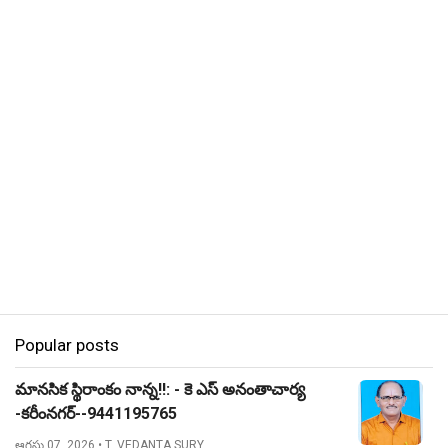
Popular posts
మానసిక స్థిరాంకం నాన్న!!: - కె ఎస్ అనంతాచార్య
-కరీంనగర్--9441195765
ఆగస్టు 07, 2026
• T. VEDANTA SURY