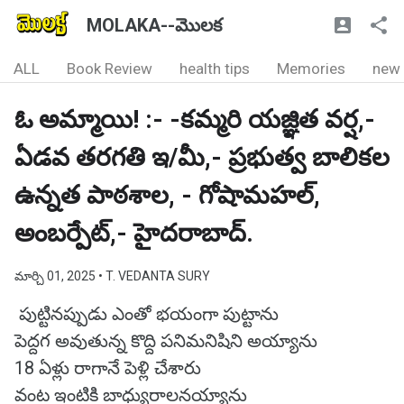
MOLAKA--మొలక
ALL
Book Review
health tips
Memories
new
ఓ అమ్మాయి! :- -కమ్మరి యజ్ఞిత వర్ష,-
ఏడవ తరగతి ఇ/మీ,- ప్రభుత్వ బాలికల
ఉన్నత పాఠశాల, - గోషామహల్,
అంబర్పేట్,- హైదరాబాద్.
మార్చి 01, 2025
• T. VEDANTA SURY
పుట్టినప్పుడు ఎంతో భయంగా పుట్టాను
పెద్దగ అవుతున్న కొద్ది పనిమనిషిని అయ్యాను
18 ఏళ్లు రాగానే పెళ్లి చేశారు
వంట ఇంటికి బాధ్యురాలనయ్యాను