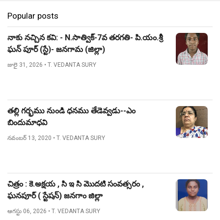
Popular posts
నాకు నచ్చిన కవి: - N.సాత్విక్-7వ తరగతి- పి.యం.శ్రీ
ఘన్ పూర్ (స్టే)- జనగామ (జిల్లా)
జులై 31, 2026
• T. VEDANTA SURY
తల్లి గర్భము నుండి ధనము తేడెవ్వడు--ఎం
బిందుమాధవి
నవంబర్ 13, 2020
• T. VEDANTA SURY
చిత్రం : కె.అక్షయ , సి ఇ సి మొదటి సంవత్సరం ,
ఘనపూర్ ( స్టేషన్) జనగాం జిల్లా
ఆగస్టు 06, 2026
• T. VEDANTA SURY