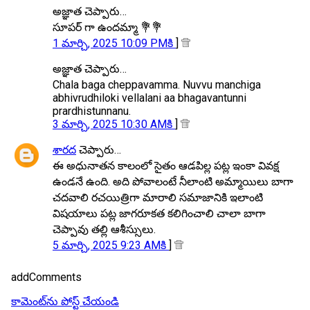
అజ్ఞాత చెప్పారు…
సూపర్ గా ఉందమ్మా 💐💐
1 మార్చి, 2025 10:09 PMకి
]
అజ్ఞాత చెప్పారు…
Chala baga cheppavamma. Nuvvu manchiga
abhivrudhiloki vellalani aa bhagavantunni
prardhistunnanu.
3 మార్చి, 2025 10:30 AMకి
]
శారద
చెప్పారు…
ఈ అధునాతన కాలంలో సైతం ఆడపిల్ల పట్ల ఇంకా వివక్ష
ఉండనే ఉంది. అది పోవాలంటే నీలాంటి అమ్మాయిలు బాగా
చదవాలి రచయిత్రిగా మారాలి సమాజానికి ఇలాంటి
విషయాలు పట్ల జాగరూకత కలిగించాలి చాలా బాగా
చెప్పావు తల్లి ఆశీస్సులు.
5 మార్చి, 2025 9:23 AMకి
]
addComments
కామెంట్‌ను పోస్ట్ చేయండి