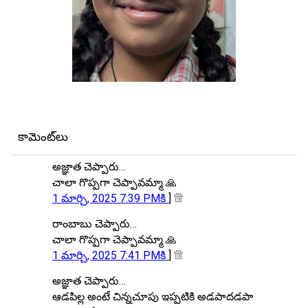
కామెంట్‌లు
అజ్ఞాత చెప్పారు…
చాలా గొప్పగా చెప్పావమ్మా 🙏
1 మార్చి, 2025 7:39 PMకి
]
రాంబాబు చెప్పారు…
చాలా గొప్పగా చెప్పావమ్మా 🙏
1 మార్చి, 2025 7:41 PMకి
]
అజ్ఞాత చెప్పారు…
ఆడపిల్ల అంటే చిన్నచూపు ఇప్పటికి అడపాదడపా