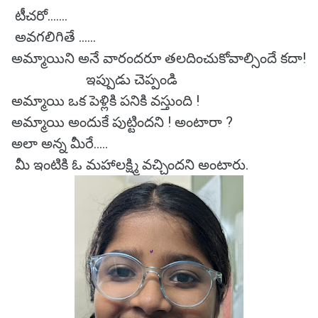
టీచరో.......
అవగలిగితే ....‌..
అమ్మాయిని అనే వారందరూ తలదించుకోవాల్సిందే కదా!
ఇప్పుడు చెప్పండి
అమ్మాయి ఒక పెళ్లికి పనికి వస్తుంది !
అమ్మాయి అందుకే పుట్టిందని ! అంటారా ?
అలా అన్న మీరే.....
మీ ఇంటికి ఓ మహాలక్ష్మి వచ్చిందని అంటారు.