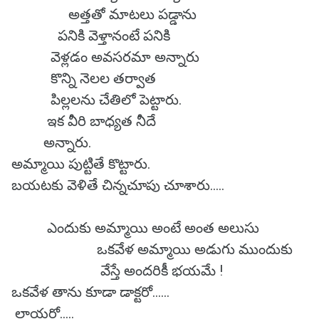
అత్తతో మాటలు పడ్డాను
పనికి వెళ్తానంటే పనికి
వెళ్లడం అవసరమా అన్నారు
కొన్ని నెలల తర్వాత
పిల్లలను చేతిలో పెట్టారు.
ఇక వీరి బాధ్యత నీదే
అన్నారు.
అమ్మాయి పుట్టితే కొట్టారు.
బయటకు వెళితే చిన్నచూపు చూశారు.....
ఎందుకు అమ్మాయి అంటే అంత అలుసు
ఒకవేళ అమ్మాయి అడుగు ముందుకు
వేస్తే అందరికీ భయమే !
ఒకవేళ తాను కూడా డాక్టరో‌.‌‌.....
లాయరో.....