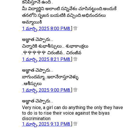
కనిపిస్తూనే ఉంది .
మీ విద్యార్థిని అలాంటి సన్నివేశం చూసినట్టుంది.అందుకే
తనలోని సృజన బయటికి వచ్చింది.అభినందనలు
అమ్మాయికి
1 మార్చి, 2025 8:00 PMకి
]
అజ్ఞాత చెప్పారు…
చిన్నారికి శుభాశీస్సులు... శుభాకాంక్షలు
.🌹🌹🌹🌹🌹 చిరంజీవ... చిరంజీవ
1 మార్చి, 2025 8:21 PMకి
]
అజ్ఞాత చెప్పారు…
బాగుందమ్మా...ఇలానే‌రాస్తూవెళ్ళు
..ఆశీస్సులు
1 మార్చి, 2025 9:00 PMకి
]
అజ్ఞాత చెప్పారు…
Very nice, a girl can do anything the only they have
to do is to rise their voice against the biyas
discrimination
1 మార్చి, 2025 9:13 PMకి
]