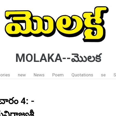
MOLAKA--మొలక
ories
new
News
Poem
Quotations
se
S
ారం 4: -
ిరాజ్యశ్రీ