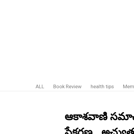
ALL
Book Review
health tips
Mem
ఆకాశవాణి సమాచ
సేకరణ...అచ్యుతున