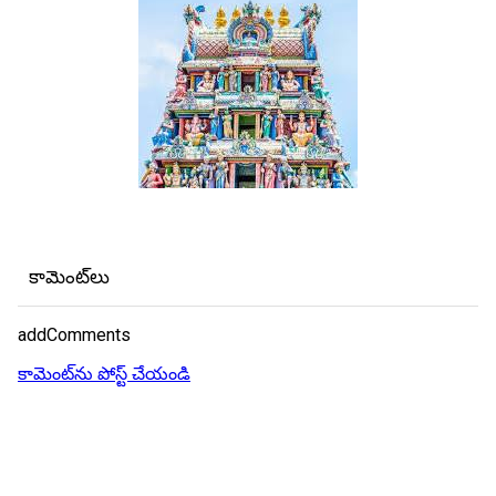
కామెంట్‌లు
addComments
కామెంట్‌ను పోస్ట్ చేయండి