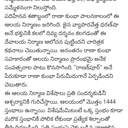
సమ్మేళనంగా నిలుస్తోంది.
పదిహేనవ శతాబ్దంలో రాణా కుంభా పాలనకాలంలో ఈ
ఆలయ నిర్మాణం జరిగింది. జైన వ్యాపారవేత్త ధరణ్‌షా
అనే భక్తునికి కలలో దివ్య దర్శనం కలగడంతో ఈ
దేవాలయ నిర్మాణ ఆలోచన పుట్టిందని చారిత్రక
కథనాలు చెబుతున్నాయి. అనంతరం రాణా కుంభా
సహకారంతో ఆలయ నిర్మాణం ప్రారంభమై అనేక
సంవత్సరాల పాటు కొనసాగింది. “రాణక్‌పూర్” అనే
పేరుకూడా రాణా కుంభా పేరుమీదుగానే ఏర్పడిందని
చెబుతారు.
ఈ ఆలయ నిర్మాణ విశేషాలు ప్రతి సందర్శకుడినీ
ఆశ్చర్యానికి గురిచేస్తాయి. ఆలయంలో మొత్తం 1444
స్తంభాలు ఉన్నాయి. విశేషమేమిటంటే ఒక్క స్తంభం కూడా
మరొక స్తంభానికి పోలిక లేకుండా ప్రత్యేక శిల్పాలతో
తీర్చిదిద్దబడింది. ప్రతి స్తంభంపై చెక్కబడిన నాజూకైన