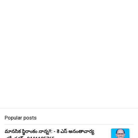
Popular posts
మానసిక స్థిరాంకం నాన్న!!: - కె ఎస్ అనంతాచార్య