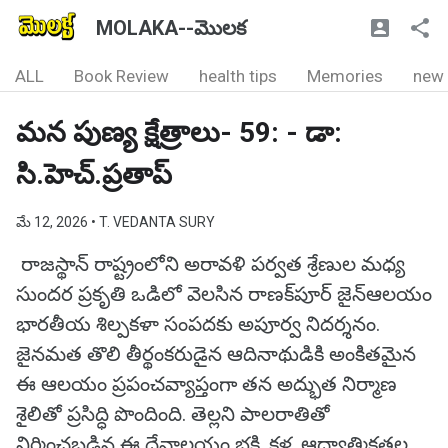
MOLAKA--మొలక
ALL
Book Review
health tips
Memories
new
మన పుణ్య క్షేత్రాలు- 59: - డా:
సి.హెచ్.ప్రతాప్
మే 12, 2026
• T. VEDANTA SURY
రాజస్థాన్ రాష్ట్రంలోని అరావళి పర్వత శ్రేణుల మధ్య
సుందర ప్రకృతి ఒడిలో వెలసిన రాణక్‌పూర్ జైన్ఆలయం
భారతీయ శిల్పకళా సంపదకు అపూర్వ నిదర్శనం.
జైనమత తొలి తీర్థంకరుడైన ఆదినాథుడికి అంకితమైన
ఈ ఆలయం ప్రపంచవ్యాప్తంగా తన అద్భుత నిర్మాణ
శైలితో ప్రసిద్ధి పొందింది. తెల్లని పాలరాతితో
నిర్మించబడిన ఈ దేవాలయం భక్తి, కళ, ఆధ్యాత్మికతల