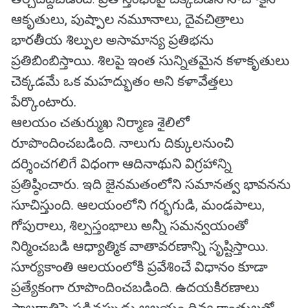
ఆకృతులు, పుష్పాల నమూనాలు, దైవచిత్రాలు
భారతీయ శిల్పుల అసామాన్య ప్రతిభను
ప్రతిబింబిస్తాయి. శిలపై ఇంత సున్నితమైన కళాకృతులు
చెక్కడమే ఒక మహద్భుతం అని కళావేత్తలు
పేర్కొంటారు.
ఆలయం చతుర్ముఖ నిర్మాణ శైలిలో
రూపొందించబడింది. నాలుగు దిక్కులనుంచి
దర్శించగలిగే విధంగా ఆదినాథుని విగ్రహాన్ని
ప్రతిష్ఠించారు. ఇది జైనమతంలోని సమానత్వ భావనను
సూచిస్తుంది. ఆలయంలోని గర్భగుడి, మండపాలు,
గోపురాలు, శిల్పస్తంభాలు అన్నీ సమన్వయంతో
నిర్మించబడి ఆధ్యాత్మిక వాతావరణాన్ని సృష్టిస్తాయి.
సూర్యకాంతి ఆలయంలోకి ప్రవేశించే విధానం కూడా
ప్రత్యేకంగా రూపొందించబడింది. ఉదయకిరణాలు