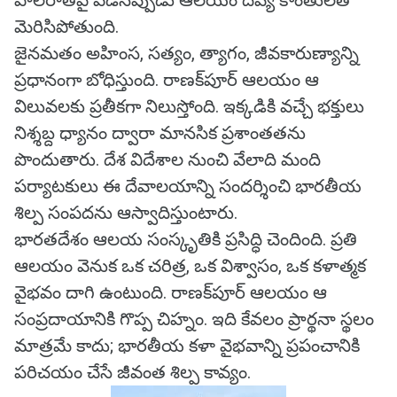
పాలరాతిపై పడినప్పుడు ఆలయం దివ్య కాంతులతో
మెరిసిపోతుంది.
జైనమతం అహింస, సత్యం, త్యాగం, జీవకారుణ్యాన్ని
ప్రధానంగా బోధిస్తుంది. రాణక్‌పూర్ ఆలయం ఆ
విలువలకు ప్రతీకగా నిలుస్తోంది. ఇక్కడికి వచ్చే భక్తులు
నిశ్శబ్ద ధ్యానం ద్వారా మానసిక ప్రశాంతతను
పొందుతారు. దేశ విదేశాల నుంచి వేలాది మంది
పర్యాటకులు ఈ దేవాలయాన్ని సందర్శించి భారతీయ
శిల్ప సంపదను ఆస్వాదిస్తుంటారు.
భారతదేశం ఆలయ సంస్కృతికి ప్రసిద్ధి చెందింది. ప్రతి
ఆలయం వెనుక ఒక చరిత్ర, ఒక విశ్వాసం, ఒక కళాత్మక
వైభవం దాగి ఉంటుంది. రాణక్‌పూర్ ఆలయం ఆ
సంప్రదాయానికి గొప్ప చిహ్నం. ఇది కేవలం ప్రార్థనా స్థలం
మాత్రమే కాదు; భారతీయ కళా వైభవాన్ని ప్రపంచానికి
పరిచయం చేసే జీవంత శిల్ప కావ్యం.