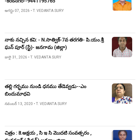
-కరీంనగర్--9441195765
ఆగస్టు 07, 2026
• T. VEDANTA SURY
నాకు నచ్చిన కవి: - N.సాత్విక్-7వ తరగతి- పి.యం.శ్రీ
ఘన్ పూర్ (స్టే)- జనగామ (జిల్లా)
జులై 31, 2026
• T. VEDANTA SURY
తల్లి గర్భము నుండి ధనము తేడెవ్వడు--ఎం
బిందుమాధవి
నవంబర్ 13, 2020
• T. VEDANTA SURY
చిత్రం : కె.అక్షయ , సి ఇ సి మొదటి సంవత్సరం ,