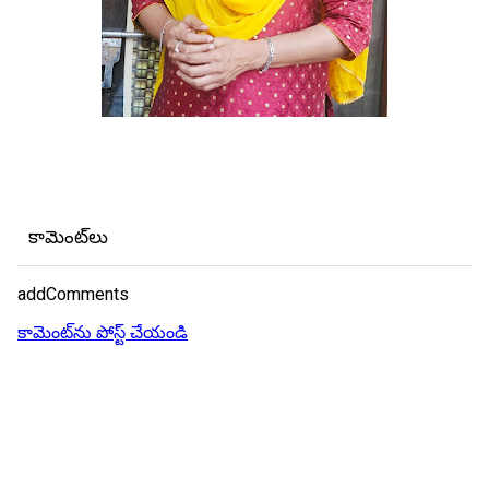
కామెంట్‌లు
addComments
కామెంట్‌ను పోస్ట్ చేయండి