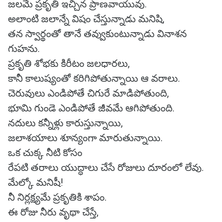
జలమే ప్రకృతి ఇచ్చిన ప్రాణవాయువు.
అలాంటి జలాన్నే విషం చేస్తున్నాడు మనిషి,
తన స్వార్థంతో తానే తవ్వుకుంటున్నాడు వినాశన
గుహను.
ప్రకృతి శోభకు కిరీటం జలధారలు,
కానీ కాలుష్యంతో కరిగిపోతున్నాయి ఆ వరాలు.
చెరువులు ఎండిపోతే చిగురే మాడిపోతుంది,
భూమి గుండె ఎండిపోతే జీవమే ఆగిపోతుంది.
నదులు కన్నీళ్లు కారుస్తున్నాయి,
జలాశయాలు శూన్యంగా మారుతున్నాయి.
ఒక చుక్క నీటి కోసం
రేపటి తరాలు యుద్ధాలు చేసే రోజులు దూరంలో లేవు.
మేల్కో మనిషీ!
నీ నిర్లక్ష్యమే ప్రకృతికి శాపం.
ఈ రోజు నీరు వృథా చేస్తే,