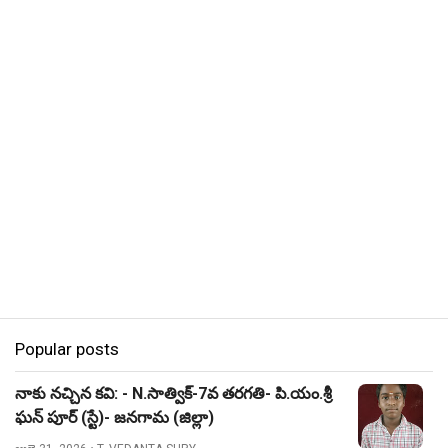
Popular posts
నాకు నచ్చిన కవి: - N.సాత్విక్-7వ తరగతి- పి.యం.శ్రీ
ఘన్ పూర్ (స్టే)- జనగామ (జిల్లా)