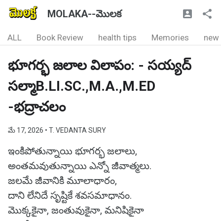
MOLAKA--మొలక
ALL
Book Review
health tips
Memories
new
భూగర్భ జలాల విలాపం: - సయ్యద్
సల్మాB.LI.SC.,M.A.,M.ED
-భద్రాచలం
మే 17, 2026
• T. VEDANTA SURY
ఇంకిపోతున్నాయి భూగర్భ జలాలు,
అంతమవుతున్నాయి ఎన్నో జీవాత్మలు.
జలమే జీవానికి మూలాధారం,
దాని లేనిదే సృష్టికే శవసమాధానం.
మొక్కకైనా, జంతువుకైనా, మనిషికైనా