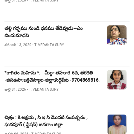
జులై 31, 2026
• T. VEDANTA SURY
తల్లి గర్భము నుండి ధనము తేడెవ్వడు--ఎం
బిందుమాధవి
నవంబర్ 13, 2020
• T. VEDANTA SURY
*కాగితం మహిమ *: - మీర్జా తహూర-6వ, తరగతి
-జిపఉపా:బక్రిచెప్యాల-జిల్లా:సిద్దిపేట -9704865816.
జులై 31, 2026
• T. VEDANTA SURY
చిత్రం : కె.అక్షయ , సి ఇ సి మొదటి సంవత్సరం ,
ఘనపూర్ ( స్టేషన్) జనగాం జిల్లా