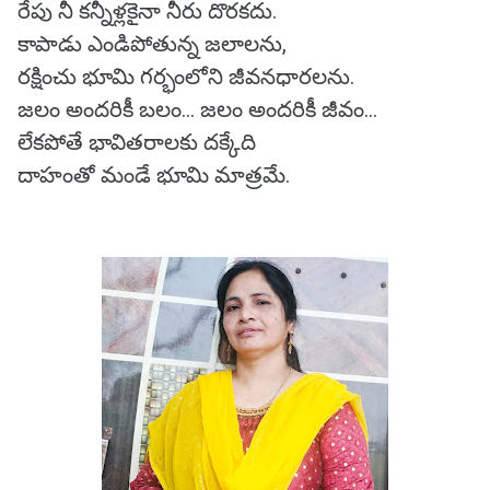
రేపు నీ కన్నీళ్లకైనా నీరు దొరకదు.
కాపాడు ఎండిపోతున్న జలాలను,
రక్షించు భూమి గర్భంలోని జీవనధారలను.
జలం అందరికీ బలం… జలం అందరికీ జీవం…
లేకపోతే భావితరాలకు దక్కేది
దాహంతో మండే భూమి మాత్రమే.