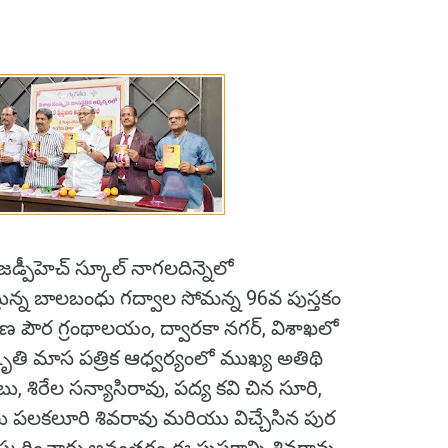
పీహెచ్ స్కూల్ నాగలదిన్నెలో
తున్న బాలబంధు గద్వాల సోమన్న 96వ పుస్తకం
కరణ పౌర గ్రంథాలయం, ద్వారకా నగర్, విశాఖలో
ృతి మాస పత్రిక ఆధ్వర్యంలో ముఖ్య అతిథి
, శిరేల సన్యాసిరావు, పద్య కవి చిన సూరి,
కులు పలకలూరి శివరావు మరియు విచ్చేసిన పుర