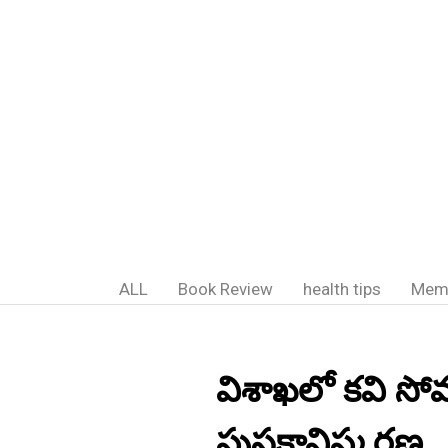
ALL
Book Review
health tips
Mem
విశాఖలో కవి సోమ
పుస్తకావిష్కరణ