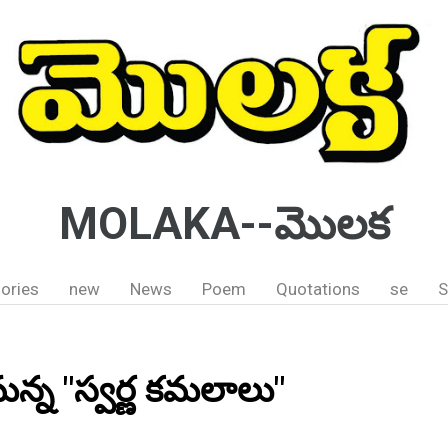
MOLAKA--మొలక
ories
new
News
Poem
Quotations
se
S
న్న "స్వర్ణ కమలాలు"