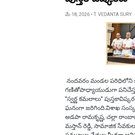
మే 18, 2026
• T. VEDANTA SURY
నందవరం మండల పరిధిలోని జడ్
గణితోపాధ్యాయుడుగా పనిచేస్
"స్వర్ణ కమలాలు" పుస్తకావిష్
ఘనంగా జరిగింది.విశాఖ సంస్క
అడపా రామకృష్ణ, చల్లా రాంబాబు
మస్తాన్ రెడ్డి, సామాజిక సేవ