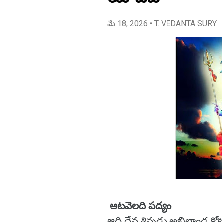
మే 18, 2026
• T. VEDANTA SURY
ఆటవెలది పద్యం
ఆది దేవ శివుడు అఖిలాండ కోటి