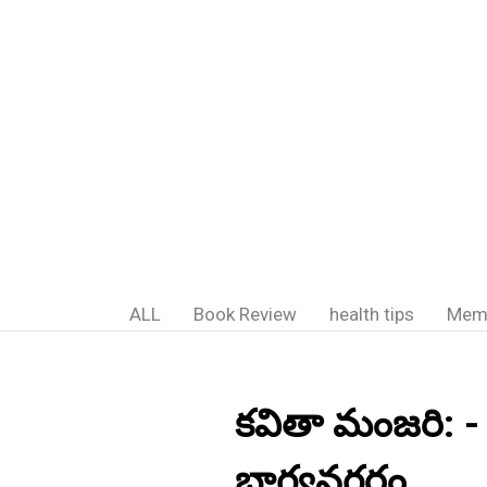
ALL
Book Review
health tips
Mem
కవితా మంజరి: - గు
భాగ్యనగరం.