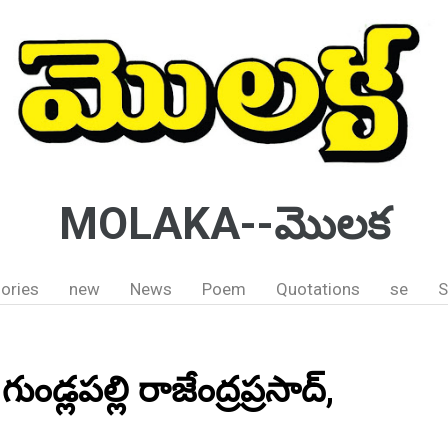
MOLAKA--మొలక
ories
new
News
Poem
Quotations
se
S
ండ్లపల్లి రాజేంద్రప్రసాద్,