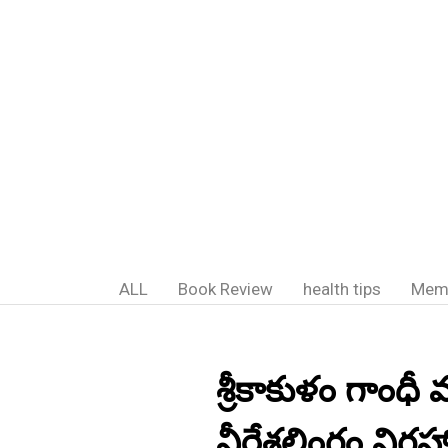
ALL
Book Review
health tips
Mem
శ్రీకాకుళం గాంధ
వీరేశలింగం విగ్రహ