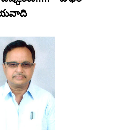
ధేయవాది