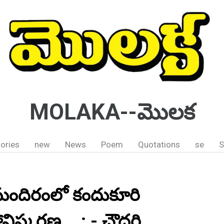
MOLAKA--మొలక
ories
new
News
Poem
Quotations
se
S
ీ మందిరంలో కందుకూరి
ావిష్కరణ....: - చౌధరి