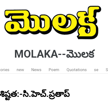
MOLAKA--మొలక
ories
new
News
Poem
Quotations
se
S
ిష్టత:-సి.హెచ్.ప్రతాప్