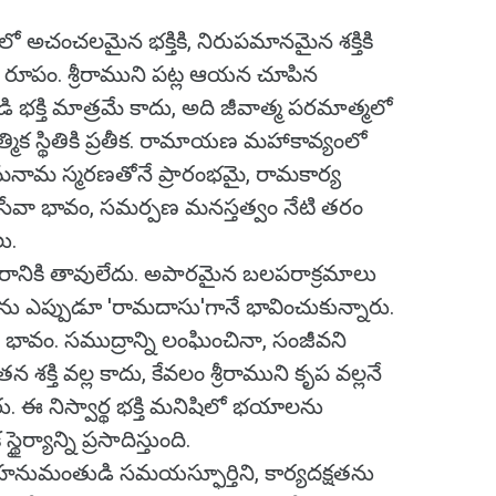
అచంచలమైన భక్తికి, నిరుపమానమైన శక్తికి
ు రూపం. శ్రీరాముని పట్ల ఆయన చూపిన
 భక్తి మాత్రమే కాదు, అది జీవాత్మ పరమాత్మలో
ిక స్థితికి ప్రతీక. రామాయణ మహాకావ్యంలో
మనామ స్మరణతోనే ప్రారంభమై, రామకార్య
న సేవా భావం, సమర్పణ మనస్తత్వం నేటి తరం
ు.
ానికి తావులేదు. అపారమైన బలపరాక్రమాలు
ు ఎప్పుడూ 'రామదాసు'గానే భావించుకున్నారు.
 భావం. సముద్రాన్ని లంఘించినా, సంజీవని
 శక్తి వల్ల కాదు, కేవలం శ్రీరాముని కృప వల్లనే
. ఈ నిస్వార్థ భక్తి మనిషిలో భయాలను
్యాన్ని ప్రసాదిస్తుంది.
హనుమంతుడి సమయస్ఫూర్తిని, కార్యదక్షతను