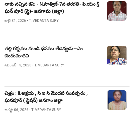
నాకు నచ్చిన కవి: - N.సాత్విక్-7వ తరగతి- పి.యం.శ్రీ
ఘన్ పూర్ (స్టే)- జనగామ (జిల్లా)
జులై 31, 2026
• T. VEDANTA SURY
తల్లి గర్భము నుండి ధనము తేడెవ్వడు--ఎం
బిందుమాధవి
నవంబర్ 13, 2020
• T. VEDANTA SURY
చిత్రం : కె.అక్షయ , సి ఇ సి మొదటి సంవత్సరం ,
ఘనపూర్ ( స్టేషన్) జనగాం జిల్లా
ఆగస్టు 06, 2026
• T. VEDANTA SURY