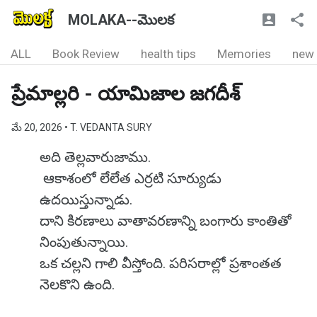
MOLAKA--మొలక
ALL
Book Review
health tips
Memories
new
ప్రేమాల్లరి - యామిజాల జగదీశ్
మే 20, 2026
• T. VEDANTA SURY
అది తెల్లవారుజాము.
ఆకాశంలో లేలేత ఎర్రటి సూర్యుడు
ఉదయిస్తున్నాడు.
దాని కిరణాలు వాతావరణాన్ని బంగారు కాంతితో
నింపుతున్నాయి.
ఒక చల్లని గాలి వీస్తోంది. పరిసరాల్లో ప్రశాంతత
నెలకొని ఉంది.