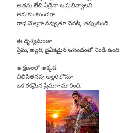
అతను లేచి ఏదైనా బదులివ్వాలని
అనుకుంటుండగా
రాధ మెల్లగా నవ్వుతూ వెనక్కి తప్పుకుంది.
ఈ దృశ్యమంతా
ప్రేమ, అల్లరి, దైవీకమైన ఆనందంతో నిండి ఉంది.
ఆ క్షణంలో అక్కడ
చిలిపితనపు అల్లరిలోనూ
ఒక రకమైన ప్రేమగా మారింది.