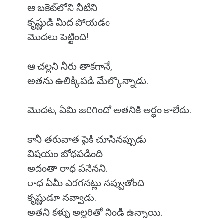
ఆ బకెట్‌లోని నీటిని
కృష్ణుడి మీద పోయడం
మొదలు పెట్టింది!
ఆ చల్లని నీరు తాకగానే,
అతను ఉలిక్కిపడి మేల్కొన్నాడు.
మొదట, ఏమి జరిగిందో అతనికి అర్థం కాలేదు.
కానీ తరువాత పైకి చూసినప్పుడు
విషయం బోధపడింది
అదంతా రాధ పనేనని.
రాధ ఏమీ ఎరగనట్లు నవ్వుతోంది.
కృష్ణుడూ నవ్వాడు.
అతని కళ్ళు అల్లరితో నిండి ఉన్నాయి.