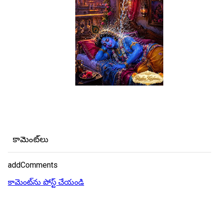
కామెంట్‌లు
addComments
కామెంట్‌ను పోస్ట్ చేయండి