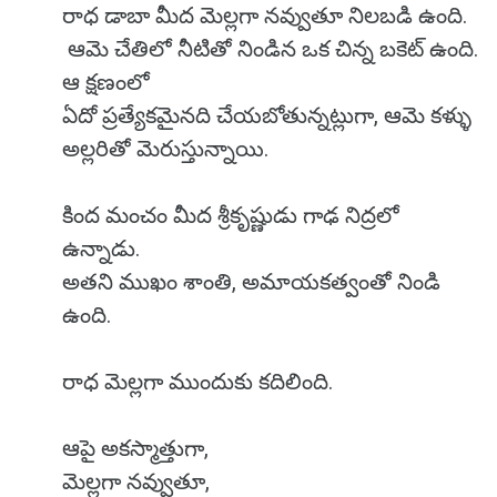
రాధ డాబా మీద మెల్లగా నవ్వుతూ నిలబడి ఉంది.
ఆమె చేతిలో నీటితో నిండిన ఒక చిన్న బకెట్ ఉంది.
ఆ క్షణంలో
ఏదో ప్రత్యేకమైనది చేయబోతున్నట్లుగా, ఆమె కళ్ళు
అల్లరితో మెరుస్తున్నాయి.
కింద మంచం మీద శ్రీకృష్ణుడు గాఢ నిద్రలో
ఉన్నాడు.
అతని ముఖం శాంతి, అమాయకత్వంతో నిండి
ఉంది.
రాధ మెల్లగా ముందుకు కదిలింది.
ఆపై అకస్మాత్తుగా,
మెల్లగా నవ్వుతూ,