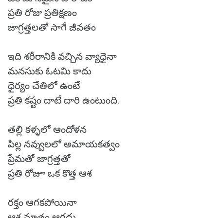
ప్రతి రోజు ప్రతిక్షణం
జాగ్రత్తలతో సాగే జీవతం
ఇది శరీరానికి వచ్చిన వ్యాధైనా
మనసుకు ఓటమి కాదు
ధైర్యం చేతిలో ఉంటే
ప్రతి కష్టం దాటే దారి ఉంటుంది.
తల్లి కళ్ళలో ఆందోళన
పిల్ల నవ్వులలో అమాయకత్వం
ప్రేమతో జాగ్రత్తతో
ప్రతి రోజూ ఒక కొత్త ఆశ
రక్తం ఆగకపోయినా
ఆశ మాత్రం ఆగదు