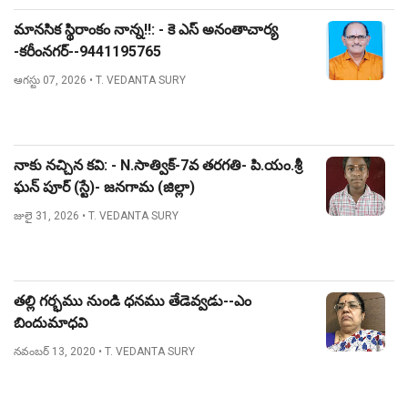
మానసిక స్థిరాంకం నాన్న!!: - కె ఎస్ అనంతాచార్య
-కరీంనగర్--9441195765
ఆగస్టు 07, 2026
• T. VEDANTA SURY
నాకు నచ్చిన కవి: - N.సాత్విక్-7వ తరగతి- పి.యం.శ్రీ
ఘన్ పూర్ (స్టే)- జనగామ (జిల్లా)
జులై 31, 2026
• T. VEDANTA SURY
తల్లి గర్భము నుండి ధనము తేడెవ్వడు--ఎం
బిందుమాధవి
నవంబర్ 13, 2020
• T. VEDANTA SURY