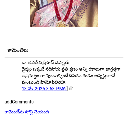
కామెంట్‌లు
డా. కె.ఎల్.వి.ప్రసాద్ చెప్పారు…
ధైర్యం ఒక్కటే సరిపోదు.ప్రతి క్షణం అన్ని రకాలుగా జాగ్రత్తగా
అప్రమత్తం గా వుండాల్సిందే.దినదిన గండం అన్నట్లుగానే
వుంటుంది హీమోఫీలియా.
13 మే, 2026 3:53 PMకి
]
addComments
కామెంట్‌ను పోస్ట్ చేయండి