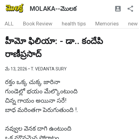
MOLAKA--మొలక
ALL
Book Review
health tips
Memories
new
హీమో ఫిలియా: - డా.. కందేపి
రాణీప్రసాద్
మే 13, 2026
• T. VEDANTA SURY
రక్తం ఒక్క చుక్క జారినా
గుండెల్లో భయం మేల్కొంటుంది
చిన్న గాయం అయినా సరే!
బాధ మరింతగా పెరుగుతుంది !.
నవ్వుల వెనక దాగి ఉంటుంది
ఒక మౌనమైన పోరాటం