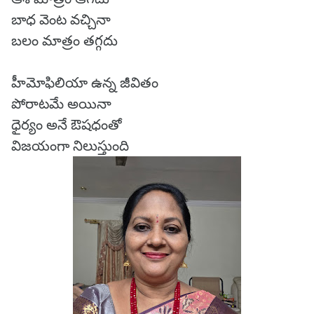
బాధ వెంట వచ్చినా
బలం మాత్రం తగ్గదు
హీమోఫిలియా ఉన్న జీవితం
పోరాటమే అయినా
ధైర్యం అనే ఔషధంతో
విజయంగా నిలుస్తుంది