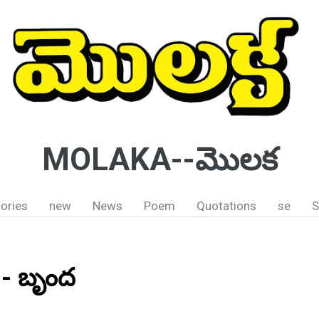
MOLAKA--మొలక
ories
new
News
Poem
Quotations
se
S
 - బృంద