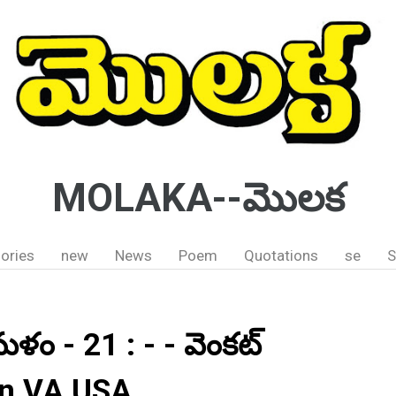
MOLAKA--మొలక
ories
new
News
Poem
Quotations
se
S
మళం - 21 : - - వెంకట్
urn VA USA