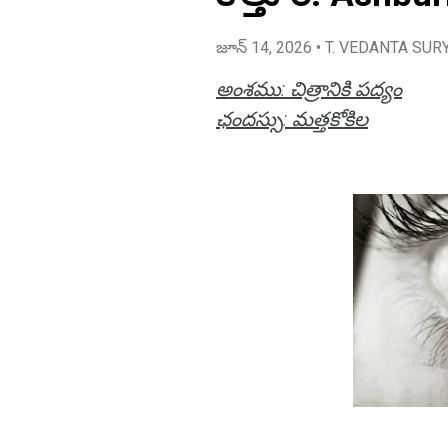
జూన్ 14, 2026
• T. VEDANTA SUR
అంశము: చిత్రానికి పద్యం
ఛందస్సు: మత్తకోకిల