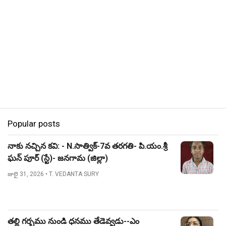
Popular posts
నాకు నచ్చిన కవి: - N.సాత్విక్-7వ తరగతి- పి.యం.శ్రీ
ఘన్ పూర్ (స్టే)- జనగామ (జిల్లా)
జులై 31, 2026
• T. VEDANTA SURY
తల్లి గర్భము నుండి ధనము తేడెవ్వడు--ఎం