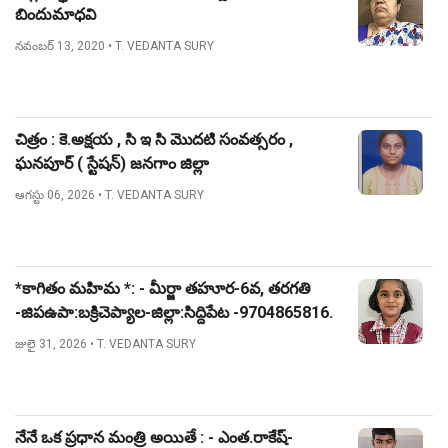
బిందుమాధవి
నవంబర్ 13, 2020
• T. VEDANTA SURY
చిత్రం : కె.అక్షయ , సి ఇ సి మొదటి సంవత్సరం ,
ఘనపూర్ ( స్టేషన్) జనగాం జిల్లా
ఆగస్టు 06, 2026
• T. VEDANTA SURY
*కాగితం మహిమ *: - మీర్జా తహూర-6వ, తరగతి
-జిపఉపా:బక్రిచెప్యాల-జిల్లా:సిద్దిపేట -9704865816.
జులై 31, 2026
• T. VEDANTA SURY
నేనే ఒక ప్రధాన మంత్రి అయితే : - ఎంత.రాకేష్-