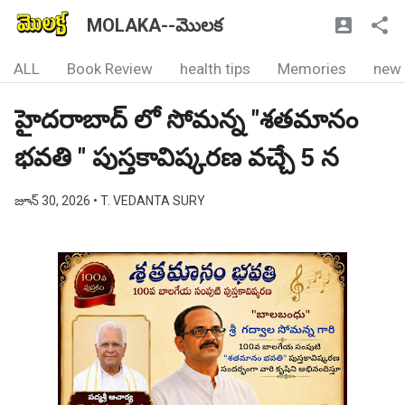
MOLAKA--మొలక
ALL
Book Review
health tips
Memories
new
హైదరాబాద్ లో సోమన్న "శతమానం
భవతి " పుస్తకావిష్కరణ వచ్చే 5 న
జూన్ 30, 2026
• T. VEDANTA SURY