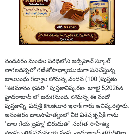
నందవరం మండల పరిధిలోని జడ్పీహెచ్ స్కూల్
నాగలదిన్నెలో గణితోపాధ్యాయుడుగా పనిచేస్తున్న
బాలబంధు గద్వాల సోమన్న వందవ (100 )పుస్తకం
"శతమానం భవతి " పుస్తకావిష్కరణ జూలై 5,2026న
హైదరాబాద్ లో జరుగనుంది. సోమన్న ఈ వందో
పుస్తకాన్ని పద్మశ్రీ కొలకలూరి ఇనాక్ గారు ఆవిష్కరిస్తారు.
అనంతరం బాలసాహిత్యంలో వీరి విశేష కృషికి గాను
"బాల గేయ బ్రహ్మ" బిరుదుతో సంగీత సాహిత్య
సాంస్కృతిక సమన్వయ సంస్థ, హైదరాబాద్ తగురీతిగా