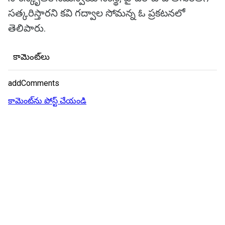
సత్కరిస్తారని కవి గద్వాల సోమన్న ఓ ప్రకటనలో
తెలిపారు.
కామెంట్‌లు
addComments
కామెంట్‌ను పోస్ట్ చేయండి